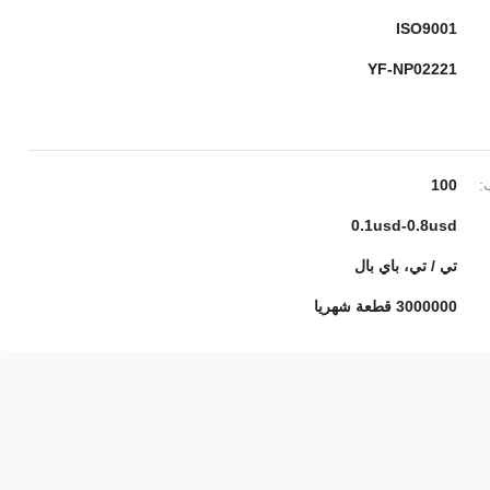
ISO9001
YF-NP02221
:
100
0.1usd-0.8usd
تي / تي، باي بال
3000000 قطعة شهريا