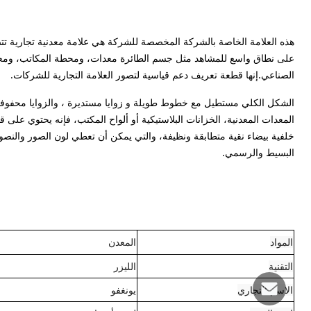
هذه العلامة الخاصة بالشركة المخصصة للشركة هي علامة معدنية تجارية تتض
على نطاق واسع للمشاهد مثل جسم الطائرة معدات، ومحطة المكاتب، ومعدات 
الصناعي.إنها قطعة تعريف دعم قياسية لتصور العلامة التجارية للشركات.
الشكل الكلي مستطيل مع خطوط طويلة و زوايا مستديرة ، والزوايا محفوفة 
المعدات المعدنية، الخزانات البلاستيكية أو ألواح المكتب، فإنه يحتوي ع
خلفية بيضاء نقية متطابقة ونظيفة، والتي يمكن أن تعطي لون الصور والن
البسيط والرسمي.
المواد
المعدن
التقنية
الليزر
الاسم التجاري
يونغفو