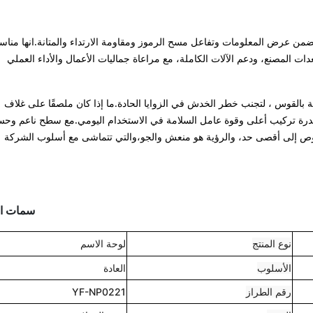
من عرض المعلومات وتفاعل مسح الرموز ومقاومة الارتداء والمتانة.انها مناس
المصنع، ودعم الآلات الكاملة، مع مراعاة جماليات الأعمال والأداء العملي
بالقوس ، لتجنب خطر الخدش في الزوايا الحادة.ما إذا كان ملصقًا على غلاف
لى قدرة تركيب أعلى وقوة عامل السلامة في الاستخدام اليومي.مع سطح ناعم وح
صوص إلى أقصى حد، والرؤية هو منعش والجو،والتي تتماشى مع أسلوب الشركة
سمات ال
نوع المنتج
لوحة الاسم
الأسلوب
العادة
رقم الطراز
YF-NP0221