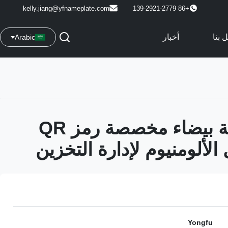
kelly.jiang@yfnameplate.com
+86 139-2921-2779
 بنا
أخبار
Arabic
علامة معدنية بيضاء مخصصة رمز QR
الألومنيوم لإدارة التخزين
Yongfu