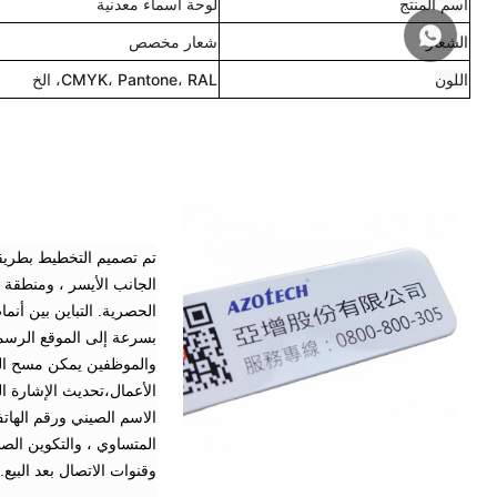
اسم المنتج
لوحة أسماء معدنية
الشعار
شعار مخصص
اللون
CMYK، Pantone، RAL، الخ
الجانب الأيسر ، ومنطقة 
الحصرية. التباين بين أ
بسرعة إلى الموقع الرسمي
والموظفين يمكن مسح الش
الأعمال،تحديث الإشارة ا
الاسم الصيني ورقم الهات
المتساوي ، والتكوين الص
وقنوات الاتصال بعد البيع.