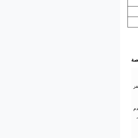
صة
فز
دم