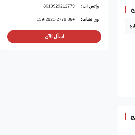
واتس اب:
8613929212779
ج
وي تشات:
+86 139-2921-2779
رة
اسأل الآن
ج