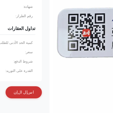
شهادة:
رقم الطراز:
تداول العقارات
كمية الحد الأدنى للطلب
سعر:
شروط الدفع:
القدرة على التوريد:
ا
س
أ
ل
ا
ل
آ
ن