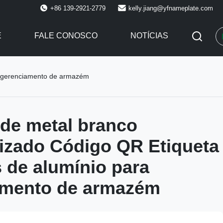
+86 139-2921-2779
kelly.jiang@yfnameplate.com
E
FALE CONOSCO
NOTÍCIAS
ra gerenciamento de armazém
 de metal branco
izado Código QR Etiqueta
s de alumínio para
amento de armazém