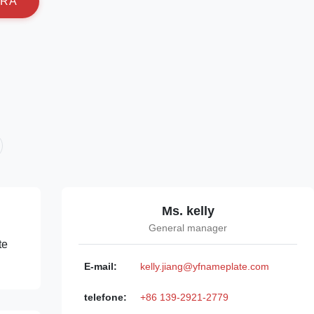
R
A
Ms. kelly
General manager
te
E-mail:
kelly.jiang@yfnameplate.com
telefone:
+86 139-2921-2779