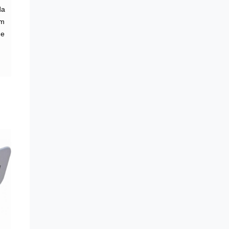
da
em
de