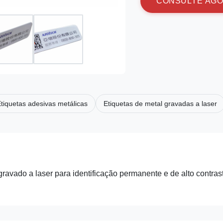
C
O
N
S
U
L
T
E
A
G
O
tiquetas adesivas metálicas
Etiquetas de metal gravadas a laser
gravado a laser para identificação permanente e de alto contras