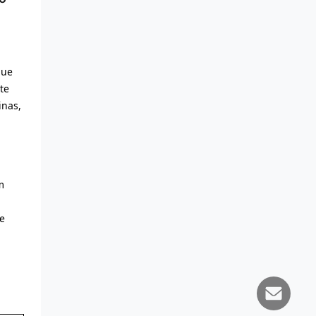
que
te
inas,
m
e