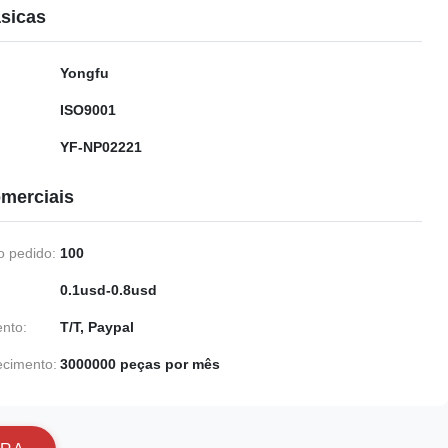
sicas
Yongfu
ISO9001
YF-NP02221
merciais
 pedido:
100
0.1usd-0.8usd
nto:
T/T, Paypal
ecimento:
3000000 peças por mês