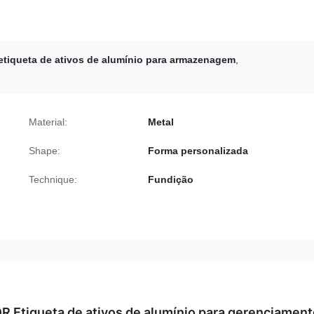
etiqueta de ativos de alumínio para armazenagem
,
Material:
Metal
Shape:
Forma personalizada
Technique:
Fundição
R Etiqueta de ativos de alumínio para gerenciamen