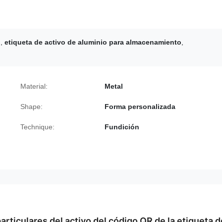
o
,
etiqueta de activo de aluminio para almacenamiento
,
Material:
Metal
Shape:
Forma personalizada
Technique:
Fundición
articulares del activo del código QR de la etiqueta d