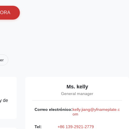
O
R
A
er
Ms. kelly
General manager
y de
Correo electrónico:
kelly.jiang@yfnameplate.c
om
Tel:
+86 139-2921-2779