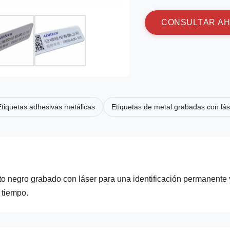
C
O
N
S
U
L
T
A
R
A
H
Etiquetas adhesivas metálicas
Etiquetas de metal grabadas con lás
xto negro grabado con láser para una identificación permanente 
 tiempo.