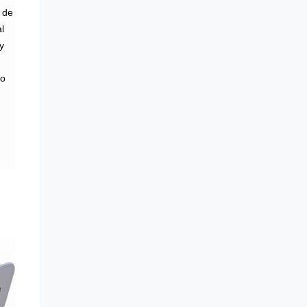
 de
l
y
ro