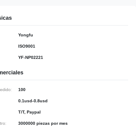
sicas
Yongfu
ISO9001
YF-NP02221
merciales
edido:
100
0.1usd-0.8usd
T/T, Paypal
tro:
3000000 piezas por mes