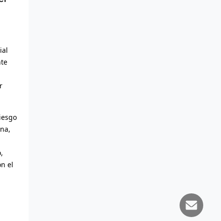
ial
nte
r
riesgo
ina,
,
on el