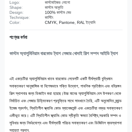
Logo:
কাস্টমাইজড লোগো
Shape:
কাস্টম আকৃতি
Design:
100% কাস্টম মেড
Technique:
কাস্টিং
Color:
CMYK, Pantone, RAL ইত্যাদি
পণ্যের বর্ণনা
কাস্টম অ্যালুমিনিয়াম বারকোড ট্যাগ লেজার খোদাই শিল্প সম্পদ আইডি ট্যাগ
এই একচেটিয়া অ্যালুমিনিয়াম ধাতব বারকোড লেবেলটি একটি দীর্ঘস্থায়ী বুদ্ধিমান
সনাক্তকরণ আনুষাঙ্গিক যা বিশেষভাবে শক্তি উদ্যোগ, পাবলিক প্রতিষ্ঠান এবং বহিরঙ্গন
শিল্প স্থাপনার জন্য ডিজাইন করা হয়েছে।উচ্চ মানের অ্যালুমিনিয়াম বেস উপকরণ থেকে
নির্বাচিত এবং লেজার চিহ্নিতকরণ প্রযুক্তির সাথে সাবধানে তৈরি, এটি অনুমোদিত ব্র্যান্ড
ইমেজ প্রদর্শন, স্থিতিশীল স্ক্যানিং কোড ম্যানেজমেন্ট এবং একচেটিয়া নম্বর সনাক্তকরণ
একীভূত করে। এটি স্থিতিশীল স্ক্যানিং কোড স্বীকৃতি ক্ষমতা বৈশিষ্ট্য,সরকারি সম্পদ ও
সুবিধার জন্য নির্ভরযোগ্য এবং দীর্ঘস্থায়ী পরিচয় সনাক্তকরণ এবং ডিজিটাল ব্যবস্থাপনা
সহায়তা প্রদান.