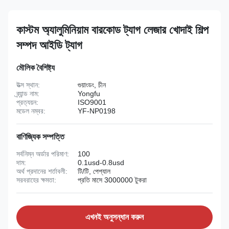
কাস্টম অ্যালুমিনিয়াম বারকোড ট্যাগ লেজার খোদাই শিল্প
সম্পদ আইডি ট্যাগ
মৌলিক বৈশিষ্ট্য
উত্স স্থান:
গুয়াংডং, চীন
ব্র্যান্ড নাম:
Yongfu
প্রত্যয়ন:
ISO9001
মডেল নম্বর:
YF-NP0198
বাণিজ্যিক সম্পত্তি
সর্বনিম্ন অর্ডার পরিমাণ:
100
দাম:
0.1usd-0.8usd
অর্থ প্রদানের শর্তাবলী:
টি/টি, পেপ্যাল
সরবরাহের ক্ষমতা:
প্রতি মাসে 3000000 টুকরা
এখনই অনুসন্ধান করুন