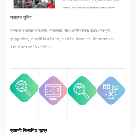
যদি গ্রাহক হঠাৎ নামের প্লেট, ধাতব স্টিকার, ধাতব
লেবেল এবং ট্যাগের ভর উত্পাদনে কোনও পুনরায়
সমন্বয় করার অনুরোধ করেন তবে আমরা এটি
আমাদের সুবিধা
সংশোধন করতে পারলে সন্তুষ্ট করার জন্য যথাসাধ্য
আমরা 20 বছরের কারখানার অভিজ্ঞতার সাথে একটি অভিজ্ঞ ধাতব নেমপ্লেট
চেষ্টা করব।
প্রস্তুতকারক, যা একটি ডিজাইন দল, গবেষণা ও উন্নয়ন দল, উত্পাদন দল এবং
আমরা পুরো প্রক্রিয়া জুড়ে মানের উপর নজর রাখব
বিক্রয়োত্তর দল নিয়ে গঠিত।
এবং নিয়ন্ত্রণ করব যাতে এটি কঠোর মানের
প্রয়োজনীয়তা পূরণ করে।
বাজার এলাকা
দলগত পরিচয়
পণ্যের সুবিধা
শিল্প অভিজ্ঞতা
প্রায়শই জিজ্ঞাসিত প্রশ্ন