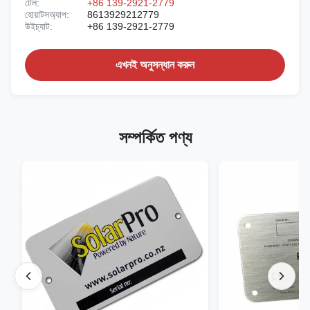
টেল:
+86 139-2921-2779
হোয়াটসঅ্যাপ:
8613929212779
উইচ্যাট:
+86 139-2921-2779
এখনই অনুসন্ধান করুন
সম্পর্কিত পণ্য