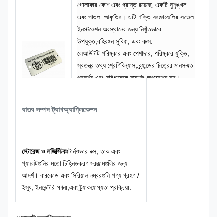
গোলাকার কোণ এবং প্রান্ত রয়েছে, একটি সুশৃঙ্খল
এবং পাতলা আকৃতির। এটি শক্তি সরঞ্জামগুলির সমতল
ইনস্টলেশন অবস্থানের জন্য নিখুঁতভাবে
উপযুক্ত,বহিরঙ্গন সুবিধা, এবং বাক্স.
লেআউটটি পরিষ্কার এবং পেশাদার, পরিষ্কার যুক্তি,
স্বতন্ত্র তথ্য শ্রেণিবিন্যাস, ব্র্যান্ডের চিত্রের মানসম্মত
প্রদর্শন এবং সুবিধাজনক স্ক্যানিং অপারেশন সহ।
কালো লোগোর সাথে মিলিত রৌপ্য-ধূসর স্থানীয় ধাতব
বেস রঙ একটি শিল্প শৈলী তৈরি করে যা স্থিতিশীল এবং
ধাতব সম্পদ ট্যাগ
অ্যাপ্লিকেশন
মহৎ, উচ্চ তথ্য স্বীকৃতি সহ।এটি পাবলিক
ইনস্টিটিউশনের পেশাদার লোগো স্টাইলের জন্য
উপযুক্ত, নীরব, কিন্তু অত্যন্ত কর্তৃত্বশীল এবং
পেশাদার।
স্টোরেজ ও লজিস্টিকঃ
টার্নওভার বক্স, তাক এবং
প্যালেটগুলির মতো চিহ্নিতকরণ সরঞ্জামগুলির জন্য
আদর্শ। বারকোড এবং সিরিয়াল নম্বরগুলি পণ্য গ্রহণ /
ইস্যু, ইনভেন্টরি গণনা,এবং ট্র্যাকযোগ্যতা প্রক্রিয়া.