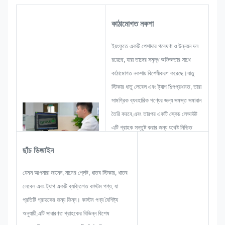
কাঠামোগত নকশা
ইয়ংফুতে একটি পেশাদার গবেষণা ও উন্নয়ন দল
রয়েছে, যারা তাদের সমৃদ্ধ অভিজ্ঞতার সাথে
কাঠামোগত নকশায় বিশেষীকরণ করেছে।ধাতু
স্টিকার ধাতু লেবেল এবং ট্যাগ শিল্পপ্রথমত, তারা
সামগ্রিক ব্যবহারিক পণ্যের জন্য সমস্ত সমাধান
তৈরি করবে,এবং তারপর একটি স্কেচ লেআউট
এটি গ্রাহক সন্তুষ্ট করার জন্য যথেষ্ট নিশ্চিত
করতে.
ছাঁচ ডিজাইন
একটি নাম প্লেট, ধাতু স্টিকার, ধাতু লেবেল বা
ট্যাগ বিকাশ শুরু করার সময়, আমরা সব সমস্যা
যেমন আপনারা জানেন, নামের প্লেট, ধাতব স্টিকার, ধাতব
সম্ভাবনা যে আগাম ঘটতে পারে বিবেচনা করবে,
লেবেল এবং ট্যাগ একটি ব্যক্তিগত কাস্টম পণ্য, যা
যেমন আকার সীমাবদ্ধতা, প্রক্রিয়া কৌশল,পৃষ্ঠের
প্রতিটি গ্রাহকের জন্য ভিন্ন। কাস্টম পণ্য বৈশিষ্ট্য
চিকিত্সাতাই আমাদের টিমের দক্ষতা আছে আপনার
অনুযায়ী,এটি সাধারণত গ্রাহকের বিভিন্ন বিশেষ
জন্য উজ্জ্বল সমাধান দেওয়ার।