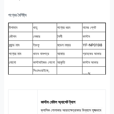
পণ্যের বৈশিষ্ট্য
উপাদান
ধাতু
পণ্যের ধরন
নামের প্লেট
কৌশল
লেজার
শৈলী
কাস্টম
ব্র্যান্ড নাম
ইয়ংফু
মডেল নম্বর
YF-NP0198
পণ্যের নাম
ধাতব নামপত্র
আকার
গ্রাহকের আকার
লোগো
কাস্টমাইজড লোগো
আকৃতি
কাস্টম আকার
সিএমওয়াইকে,
১০০%
রঙ
প্যানটোন, আরএল
ডিজাইন
কাস্টমাইজড
ইত্যাদি
কাস্টম মেটাল অ্যাসেট ট্যাগ
ক্লাসিক গোলাকার আয়তক্ষেত্রাকার বিন্যাসে সূক্ষ্মভাবে