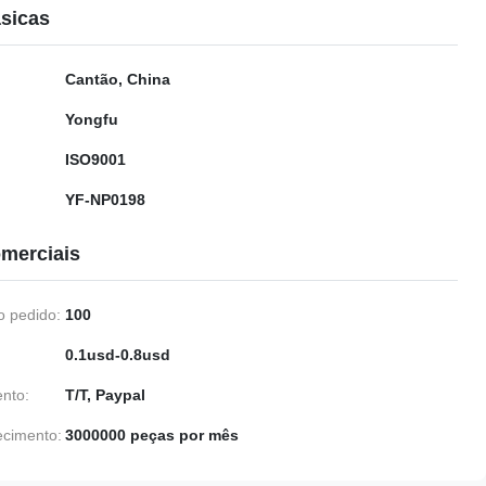
sicas
Cantão, China
Yongfu
ISO9001
YF-NP0198
merciais
 pedido:
100
0.1usd-0.8usd
nto:
T/T, Paypal
ecimento:
3000000 peças por mês