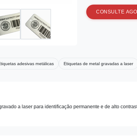
C
O
N
S
U
L
T
E
A
G
O
tiquetas adesivas metálicas
Etiquetas de metal gravadas a laser
gravado a laser para identificação permanente e de alto contras