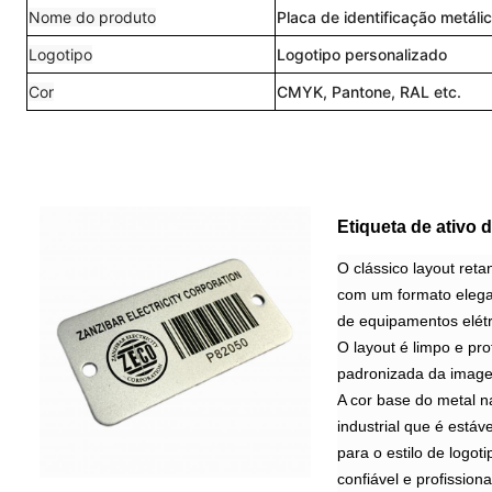
Nome do produto
Placa de identificação metáli
Logotipo
Logotipo personalizado
Cor
CMYK, Pantone, RAL etc.
Etiqueta de ativo 
O clássico layout ret
com um formato elegan
de equipamentos elétri
O layout é limpo e pro
padronizada da image
A cor base do metal n
industrial que é está
para o estilo de logot
confiável e profissiona