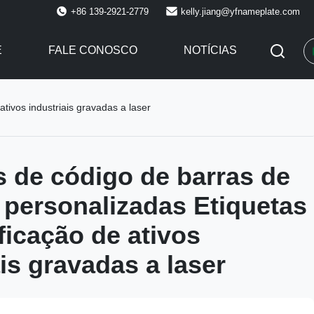
+86 139-2921-2779
kelly.jiang@yfnameplate.com
E
FALE CONOSCO
NOTÍCIAS
tivos industriais gravadas a laser
s de código de barras de
 personalizadas Etiquetas
ficação de ativos
ais gravadas a laser