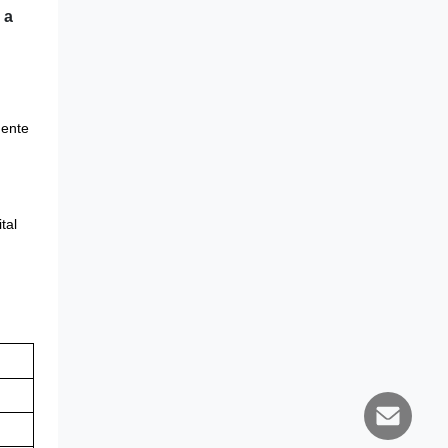
 a
mente
tal