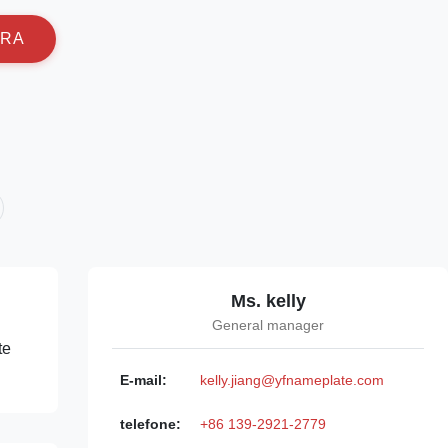
R
A
Ms. kelly
General manager
te
E-mail:
kelly.jiang@yfnameplate.com
telefone:
+86 139-2921-2779