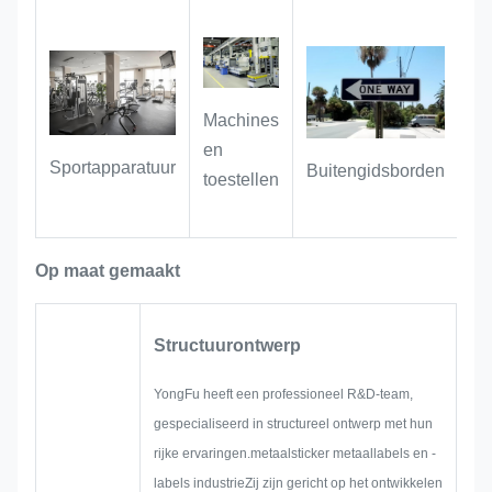
maat gemaakte bouwstukken,
prototype apparatuur, luxe apparaten
of architectonische borden, deze
borden leveren blijvende elegantie en
ongeëvenaarde duurzaamheid.
Machines
en
Sportapparatuur
Buitengidsborden
toestellen
Op maat gemaakt
Structuurontwerp
YongFu heeft een professioneel R&D-team,
gespecialiseerd in structureel ontwerp met hun
rijke ervaringen.metaalsticker metaallabels en -
labels industrieZij zijn gericht op het ontwikkelen