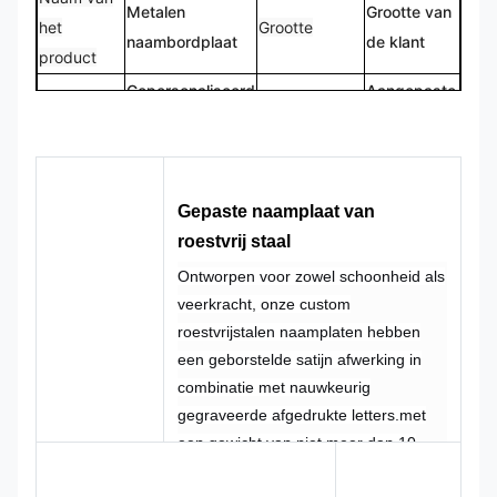
Metalen
Grootte van
het
Grootte
naambordplaat
de klant
product
Gepersonaliseerd
Aangepaste
Logo's
Vorm
logo
vorm
100% op
CMYK, Pantone,
Kleur
Ontwerp
maat
RAL enz.
Gepaste naamplaat van
gemaakt
roestvrij staal
Ontworpen voor zowel schoonheid als
veerkracht, onze custom
roestvrijstalen naamplaten hebben
een geborstelde satijn afwerking in
combinatie met nauwkeurig
gegraveerde afgedrukte letters.met
een gewicht van niet meer dan 10
kgDe onregelmatige vorm kan worden