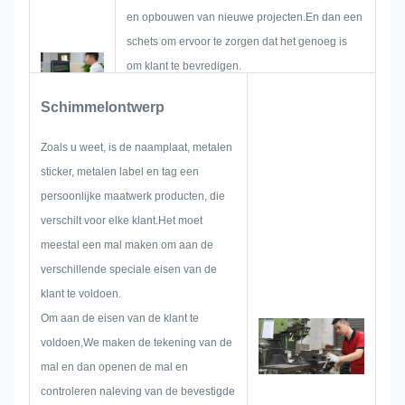
en opbouwen van nieuwe projecten.En dan een
schets om ervoor te zorgen dat het genoeg is
om klant te bevredigen.
Wanneer we beginnen met het ontwikkelen van
Schimmelontwerp
een naambord, een metalen sticker, een
metalen label of tag, zullen we al het mogelijke
Zoals u weet, is de naamplaat, metalen
probleem overwegen dat vooraf zou kunnen
sticker, metalen label en tag een
optreden, zoals groottebeperking,
persoonlijke maatwerk producten, die
procestechniek,oppervlaktebehandelingDaarom
verschilt voor elke klant.Het moet
heeft ons team de vaardigheden om de briljante
meestal een mal maken om aan de
oplossingen voor u te leveren.
verschillende speciale eisen van de
klant te voldoen.
Om aan de eisen van de klant te
voldoen,We maken de tekening van de
mal en dan openen de mal en
controleren naleving van de bevestigde