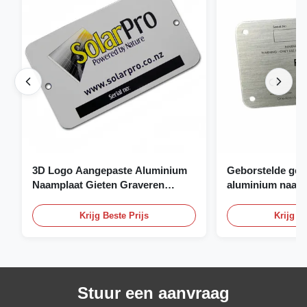
3D Logo Aangepaste Aluminium
Geborstelde gea
Naamplaat Gieten Graveren
aluminium naamp
Naamplaat
naamplaat op ma
Krijg Beste Prijs
Krijg Be
Stuur een aanvraag