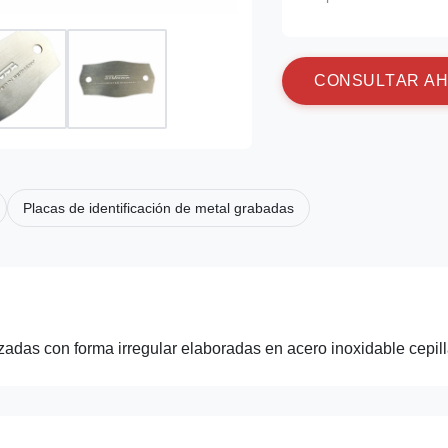
C
O
N
S
U
L
T
A
R
A
H
Placas de identificación de metal grabadas
adas con forma irregular elaboradas en acero inoxidable cepil