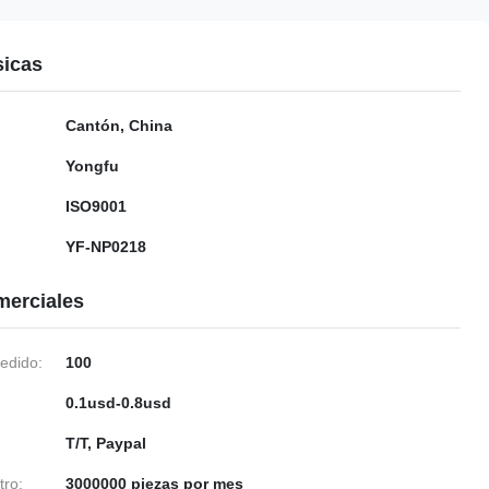
sicas
Cantón, China
Yongfu
ISO9001
YF-NP0218
merciales
edido:
100
0.1usd-0.8usd
T/T, Paypal
tro:
3000000 piezas por mes