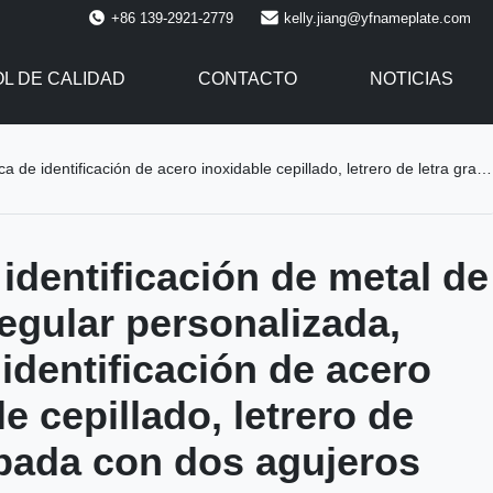
+86 139-2921-2779
kelly.jiang@yfnameplate.com
L DE CALIDAD
CONTACTO
NOTICIAS
ficación de acero inoxidable cepillado, letrero de letra grabada con dos agujeros
 identificación de metal de
regular personalizada,
 identificación de acero
e cepillado, letrero de
abada con dos agujeros