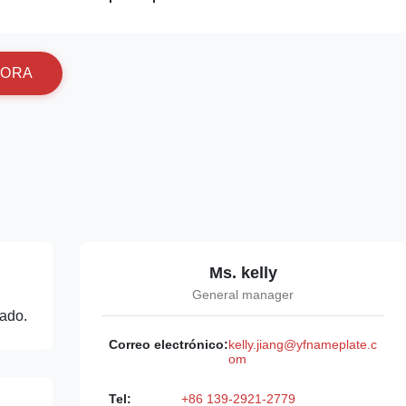
O
R
A
Ms. kelly
General manager
lado.
Correo electrónico:
kelly.jiang@yfnameplate.c
om
Tel:
+86 139-2921-2779