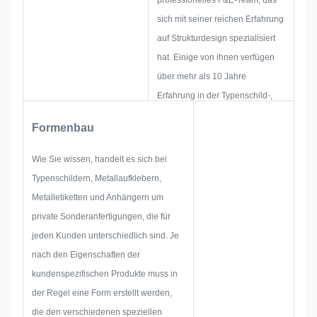
sich mit seiner reichen Erfahrung
auf Strukturdesign spezialisiert
hat. Einige von ihnen verfügen
über mehr als 10 Jahre
Erfahrung in der Typenschild-,
Metallaufkleber-, Metalletiketten-
Formenbau
und Etikettenindustrie. Ihr Fokus
liegt auf der Entwicklung und
Wie Sie wissen, handelt es sich bei
dem Aufbau neuer Projekte.
Typenschildern, Metallaufklebern,
Zuerst entwerfen sie die gesamte
Metalletiketten und Anhängern um
Lösung für ein ganzheitliches
private Sonderanfertigungen, die für
praktisches Produkt und
jeden Kunden unterschiedlich sind. Je
entwerfen dann eine Skizze, um
nach den Eigenschaften der
sicherzustellen, dass sie den
kundenspezifischen Produkte muss in
Kunden zufriedenstellt.
der Regel eine Form erstellt werden,
Wenn wir mit der Entwicklung
die den verschiedenen speziellen