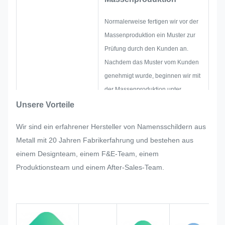
Normalerweise fertigen wir vor der
Massenproduktion ein Muster zur
Prüfung durch den Kunden an.
Nachdem das Muster vom Kunden
genehmigt wurde, beginnen wir mit
der Massenproduktion unter
strenger Qualitätskontrolle.
Unsere Vorteile
Sollten bei der Massenproduktion
Wir sind ein erfahrener Hersteller von Namensschildern aus
des Typenschilds, des
Metall mit 20 Jahren Fabrikerfahrung und bestehen aus
Metallaufklebers, des Metalletiketts
einem Designteam, einem F&E-Team, einem
und des Etiketts plötzlich
Produktionsteam und einem After-Sales-Team.
Anpassungswünsche des Kunden
auftreten, werden wir unser Bestes
tun, um diese zu erfüllen, sofern
dies geändert werden kann.