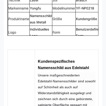
Technik
Laser
Stil
Brauch
Markenname
Yongfu
Modellnummer
YF-NP0218
Namensschild
Produktname
Größe
Kundengröße
aus Metall
Individuelles
Benutzerdefinierte
Logo
Form
Logo
Form
CMYK,
100 %
Farbe
Pantone, RAL
Design
maßgeschneidert
usw
Kundenspezifisches
Namensschild aus Edelstahl
Unsere maßgeschneiderten
Edelstahl-Namensschilder sind sowohl
auf Schönheit als auch auf
Widerstandsfähigkeit ausgelegt und
zeichnen sich durch eine gebürstete,
satinierte Oberfläche gepaart mit