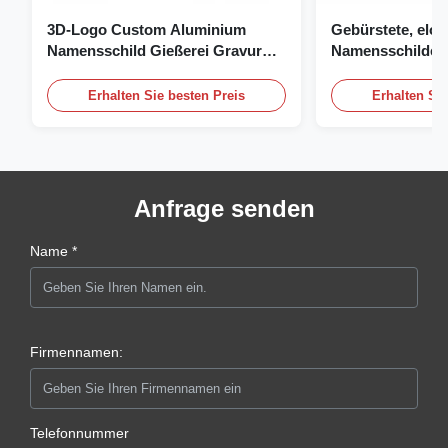
3D-Logo Custom Aluminium
Gebürstete, elox
Namensschild Gießerei Gravur
Namensschilder, 
Namensschild
individuelles Na
Logo
Erhalten Sie besten Preis
Erhalten Sie
Anfrage senden
Name *
Firmennamen:
Telefonnummer