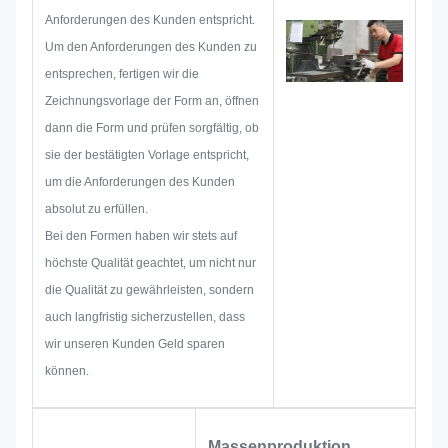
eines Typenschilds,
Anforderungen des Kunden entspricht.
Metallaufklebers, Metalletiketts
Um den Anforderungen des Kunden zu
oder -anhängers beginnen,
entsprechen, fertigen wir die
berücksichtigen wir im Voraus
Zeichnungsvorlage der Form an, öffnen
alle möglichen
dann die Form und prüfen sorgfältig, ob
Problemmöglichkeiten, wie z. B.
sie der bestätigten Vorlage entspricht,
Größenbeschränkung,
um die Anforderungen des Kunden
Prozesstechnik,
absolut zu erfüllen.
Oberflächenbehandlung,
Bei den Formen haben wir stets auf
Qualitätskontrolle usw. Deshalb
höchste Qualität geachtet, um nicht nur
verfügt unser Team über die
die Qualität zu gewährleisten, sondern
Fähigkeiten, brillante Lösungen
auch langfristig sicherzustellen, dass
für Sie zu liefern.
wir unseren Kunden Geld sparen
können.
Massenproduktion