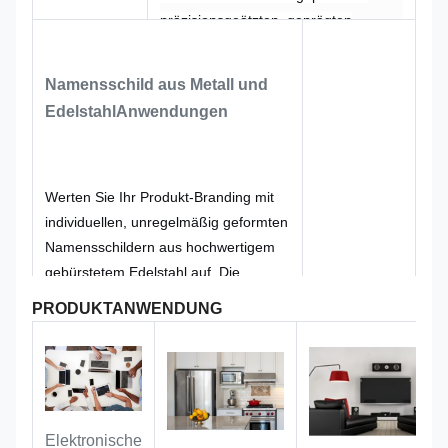
präzisionsgeätzten, geprägten
Buchstaben aus. Durch den
Prägeprozess entstehen saubere,
Namensschild aus Metall und
vertiefte Zeichen, die Verschleiß,
Edelstahl
Anwendungen
Chemikalien und Abrieb widerstehen
und sicherstellen, dass Ihre
Informationen über Jahre hinweg
lesbar bleiben. Die unregelmäßige
Werten Sie Ihr Produkt-Branding mit
Form kann an die Produktkonturen
individuellen, unregelmäßig geformten
oder die Markenästhetik angepasst
Namensschildern aus hochwertigem
werden, während die beiden
gebürstetem Edelstahl auf. Die
vorgebohrten Löcher eine
eingeätzten, geprägten Buchstaben
PRODUKTANWENDUNG
zuverlässige mechanische
sorgen für einen raffinierten, dezenten
Befestigung ermöglichen. Perfekt für
Look, der Qualität und Liebe zum
Industrieanlagen,
Detail vermittelt, während die
Automobilkomponenten,
einzigartige Silhouette Ihrer Marke
Außenbeschilderungen oder schwere
sofort zu einem echten Hingucker
Elektronische
Maschinen, bei denen eine
verhilft. Zwei vorgebohrte Löcher