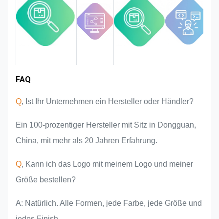
Wir überwachen und kontrollieren
die Qualität im gesamten Prozess
und stellen sicher, dass sie den
strengen Qualitätsanforderungen
entspricht.
FAQ
Marktgebiet
Teamvorstellung
Produktvorteile
Branchenerfahrung
Q
, Ist Ihr Unternehmen ein Hersteller oder Händler?
Ein 100-prozentiger Hersteller mit Sitz in Dongguan,
China, mit mehr als 20 Jahren Erfahrung.
Q
, Kann ich das Logo mit meinem Logo und meiner
Größe bestellen?
A: Natürlich. Alle Formen, jede Farbe, jede Größe und
jedes Finish.