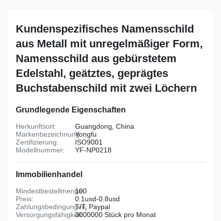
Kundenspezifisches Namensschild
aus Metall mit unregelmäßiger Form,
Namensschild aus gebürstetem
Edelstahl, geätztes, geprägtes
Buchstabenschild mit zwei Löchern
Grundlegende Eigenschaften
Herkunftsort:
Guangdong, China
Markenbezeichnung:
Yongfu
Zertifizierung:
ISO9001
Modellnummer:
YF-NP0218
Immobilienhandel
Mindestbestellmenge:
100
Preis:
0.1usd-0.8usd
Zahlungsbedingungen:
T/T, Paypal
Versorgungsfähigkeit:
3000000 Stück pro Monat