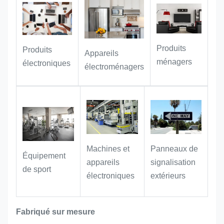
créatifs.
Applications de cadeaux et
Produits
d'objets commémoratifs
:
Il est idéal
Produits
Appareils
ménagers
comme plaque personnalisée pour
électroniques
électroménagers
les cadeaux commémoratifs et les
cadeaux d'entreprise / d'affaires,
ajoutant une marque unique pour
élever la sensation premium et la
valeur commémorative du cadeau.
Panneaux de
Machines et
Équipement
signalisation
appareils
de sport
extérieurs
électroniques
Fabriqué sur mesure