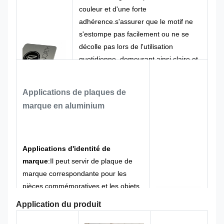
marque en
Taille
Taille du client
couleur et d'une forte
produit
métal
adhérence.s'assurer que le motif ne
Logo
Forme
s'estompe pas facilement ou ne se
Le logo
Forme
personnalisé
personnalisée
décolle pas lors de l'utilisation
quotidienne, demeurant ainsi claire et
CMYK,
100% sur
belle au fil du temps.
Couleur
Pantone,
Conception
mesure
RAL, etc.
Applications de plaques de
Nous offrons des services de
marque en aluminium
personnalisation complets: taille,
forme, finition de surface et
conception graphique peuvent tous
être ajustés en fonction de vos
Applications d'identité de
besoins.Nous pouvons faire
marque
:
Il peut servir de plaque de
correspondre votre marque et créer
marque correspondante pour les
un logo exclusif pour vous..
pièces commémoratives et les objets
de collection, ou comme étiquette
Application du produit
exclusive pour les marchandises de
marque et les produits culturels et