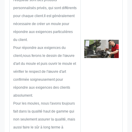
l'étiquette sont des produits
d'immatriculation, un autocollant
personnalisés privés, qui sont différents
métallique, une étiquette ou une
pour chaque client.Il est généralement
étiquette métallique, nous
nécessaire de créer un moule pour
prendrons en considération
répondre aux exigences particulières
toutes les possibilités de
du client.
problème qui pourraient survenir
Pour répondre aux exigences du
à l'avance, telles que la limitation
client,nous ferons le dessin de l'œuvre
de taille, la technique de
d'art du moule et puis ouvrir le moule et
processus,traitement de
vérifier le respect de l'œuvre d'art
surfaceC'est pourquoi notre
confirmée soigneusement pour
équipe a les compétences pour
répondre aux exigences des clients
vous fournir les solutions les plus
absolument.
brillantes.
Pour les moules, nous l'avons toujours
fait dans la qualité haut de gamme qui
non seulement assurer la qualité, mais
aussi faire le sûr à long terme à