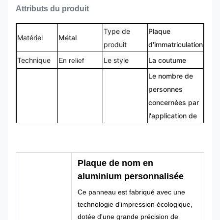
Attributs du produit
Type de
Plaque
Matériel
Métal
produit
d'immatriculation
Technique
Le style
La coutume
En relief
Le nombre de
personnes
concernées par
l'application de
Nom de
Il est très
Numéro de
la présente
marque
bien.
modèle
directive est fixé
par le règlement
Plaque de nom en
(UE) no
aluminium personnalisée
182/2011 du
Ce panneau est fabriqué avec une
Conseil.
technologie d'impression écologique,
Plaque de
Nom du
dotée d'une grande précision de