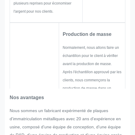
plusieurs reprises pour économiser
l'argent pour nos clients.
Production de masse
Normalement, nous allons faire un
échantillon pour le client à vérifier
avant la production de masse.
Après l'échantillon approuvé par les
clients, nous commençons la
production de masse dans un
contrôle de qualité strict.
Nos avantages
S'il y a soudainement des
Nous sommes un fabricant expérimenté de plaques
ajustements demandés par le client
d'immatriculation métalliques avec 20 ans d'expérience en
dans la production en série de la
usine, composé d'une équipe de conception, d'une équipe
plaque d'immatriculation, de