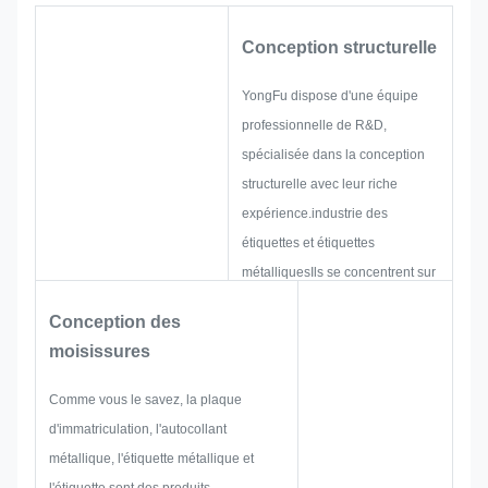
Conception structurelle
YongFu dispose d'une équipe
professionnelle de R&D,
spécialisée dans la conception
structurelle avec leur riche
expérience.industrie des
étiquettes et étiquettes
métalliquesIls se concentrent sur
le développement et
Conception des
l'établissement de nouveaux
moisissures
projets.et puis la mise en page
d'un croquis pour vous assurer
Comme vous le savez, la plaque
qu'il suffit de satisfaire le client.
d'immatriculation, l'autocollant
Lorsque nous commençons à
métallique, l'étiquette métallique et
développer une plaque