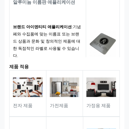
알루미늄 이름판 애플리케이션
니멀리즘 또는 정교한 스타일을 선호 여
부,우리는 당신의 브랜드 아이덴티티와
일치하고 당신을 위해 독점적인 로고를
만들 수 있습니다..
브랜드 아이덴티티 애플리케이션
:
기념
폐와 수집품에 맞는 이름표 또는 브랜
드 상품과 문화 및 창의적인 제품에 대
한 독점적인 라벨로 사용될 수 있습니
다.
제품 적용
선물 및 기념품 응용 프로그램
:
기념품
과 기업/사업 선물의 사용자 지정 명판
으로 이상적입니다. 선물의 프리미엄
느낌과 기념 가치를 높이기 위해 독특
한 표지를 추가합니다.
가전제품
전자 제품
가정용 제품