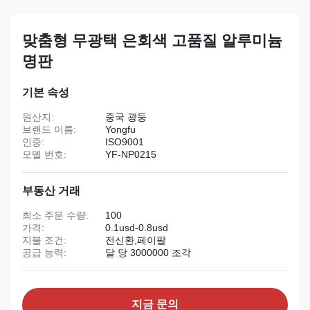
맞춤형 무광택 은회색 고품질 알루미늄
명판
기본 속성
원산지:
중국 광둥
브랜드 이름:
Yongfu
인증:
ISO9001
모델 번호:
YF-NP0215
부동산 거래
최소 주문 수량:
100
가격:
0.1usd-0.8usd
지불 조건:
전신환,페이팔
공급 능력:
달 당 3000000 조각
지금 문의