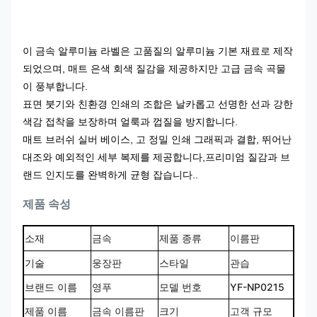
이 금속 알루미늄 라벨은 고품질의 알루미늄 기본 재료로 제작
되었으며, 매트 은색 회색 질감을 제공하지만 고급 금속 곡물
이 풍부합니다.
표면 붓기와 친환경 인쇄의 조합은 날카롭고 선명한 선과 강한
색감 접착을 보장하며 얼룩과 껍질을 방지합니다.
매트 브러쉬 실버 베이스, 고 정밀 인쇄 그래픽과 결합, 뛰어난
대조와 예외적인 세부 복제를 제공합니다,프리미엄 질감과 브
랜드 인지도를 완벽하게 균형 잡습니다..
제품 속성
소재
금속
제품 종류
이름판
기술
스타일
관습
웅장판
브랜드 이름
영푸
모델 번호
YF-NP0215
제품 이름
금속 이름판
크기
고객 규모