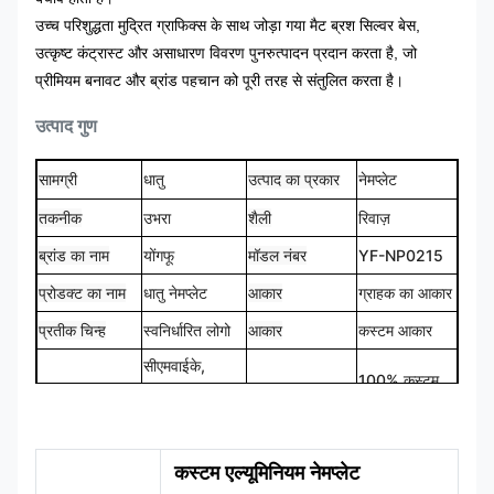
उच्च परिशुद्धता मुद्रित ग्राफिक्स के साथ जोड़ा गया मैट ब्रश सिल्वर बेस,
उत्कृष्ट कंट्रास्ट और असाधारण विवरण पुनरुत्पादन प्रदान करता है, जो
प्रीमियम बनावट और ब्रांड पहचान को पूरी तरह से संतुलित करता है।
उत्पाद गुण
सामग्री
धातु
उत्पाद का प्रकार
नेमप्लेट
तकनीक
शैली
रिवाज़
उभरा
ब्रांड का नाम
योंगफू
मॉडल नंबर
YF-NP0215
प्रोडक्ट का नाम
धातु नेमप्लेट
आकार
ग्राहक का आकार
प्रतीक चिन्ह
स्वनिर्धारित लोगो
आकार
कस्टम आकार
सीएमवाईके,
100% कस्टम
रंग
पैनटोन, आरएएल
डिज़ाइन
मेड
आदि
कस्टम एल्यूमिनियम नेमप्लेट