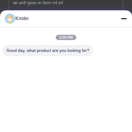
Kristin
3:00 PM
अब सबमिट करें
Good day, what product are you looking for?
कंपनी का पता: नंबर 46, वेनझोउ रोड, झोउवू, डोंगचेंग स्ट्रीट, डोंगगुआन शहर,
गुआंग्डोंग प्रांत
टेलीफोन: 86-769-26627821-26627821
ईमेल:
kelly.jiang@yfnameplate.com