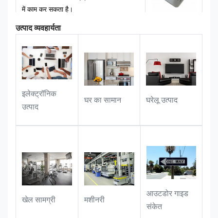
में काम कर सकता है।
उत्पाद व्यवहार्यता
उपहार एवं स्मारक वस्तु अनुप्रयोग
:
यह स्मारक
उपहारों और कॉर्पोरेट/व्यावसायिक उपहारों के लिए
एक कस्टम नेमप्लेट के रूप में आदर्श है, जो उपहार
के प्रीमियम अनुभव और स्मारक मूल्य को बढ़ाने के
लिए एक अद्वितीय चिह्न जोड़ता है।
इलेक्ट्रॉनिक
घर का सामान
घरेलू उत्पाद
उत्पाद
आउटडोर गाइड
खेल सामग्री
मशीनरी
संकेत