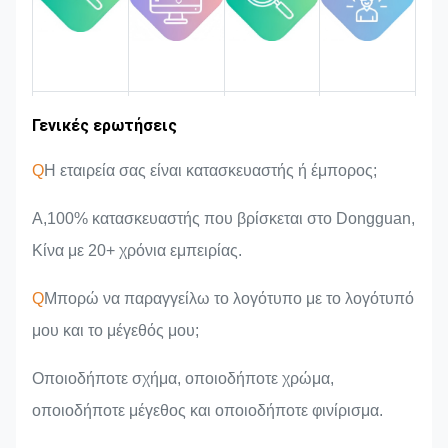
Εμπειρία στον
Γενικές ερωτήσεις
Περιοχή
Εισαγωγή της
Πλεονεκτήματα
αγοράς
ομάδας
του προϊόντος
κλάδο
Q
Η εταιρεία σας είναι κατασκευαστής ή έμπορος;
Α,100% κατασκευαστής που βρίσκεται στο Dongguan,
Κίνα με 20+ χρόνια εμπειρίας.
Q
Μπορώ να παραγγείλω το λογότυπο με το λογότυπό
μου και το μέγεθός μου;
Οποιοδήποτε σχήμα, οποιοδήποτε χρώμα,
οποιοδήποτε μέγεθος και οποιοδήποτε φινίρισμα.