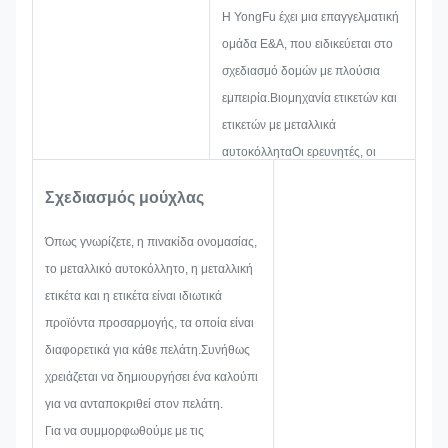
Η YongFu έχει μια επαγγελματική
ομάδα Ε&Α, που ειδικεύεται στο
σχεδιασμό δομών με πλούσια
εμπειρία.Βιομηχανία ετικετών και
ετικετών με μεταλλικά
αυτοκόλληταΟι ερευνητές, οι
ερευνητές και οι ερευνητές που
Σχεδιασμός μούχλας
εργάζονται για την ανάπτυξη και
την ανάπτυξη νέων έργων.Και στη
Όπως γνωρίζετε, η πινακίδα ονομασίας,
συνέχεια το διάγραμμα ένα σκίτσο
το μεταλλικό αυτοκόλλητο, η μεταλλική
για να βεβαιωθείτε ότι είναι
ετικέτα και η ετικέτα είναι ιδιωτικά
αρκετό για να ικανοποιήσει τον
προϊόντα προσαρμογής, τα οποία είναι
πελάτη.
διαφορετικά για κάθε πελάτη.Συνήθως
Όταν αρχίζουμε να
χρειάζεται να δημιουργήσει ένα καλούπι
αναπτύσσουμε μια πινακίδα, ένα
για να ανταποκριθεί στον πελάτη.
μεταλλικό αυτοκόλλητο, μια
Για να συμμορφωθούμε με τις