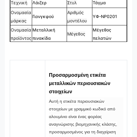
Τεχνική
Λάιζερ
Στυλ
Τάγμα
Ονομασία
Αριθμός
Γιονγκφού
ΥΦ-NP0201
μάρκας
μοντέλου
Ονομασία
Μεταλλική
Μέγεθος
Μέγεθος
προϊόντος
πινακίδα
πελατών
Προσαρμοσμένο
Λογότυπο
Σχήμα
Τυπικό σχήμα
Logo
CMYK, Pantone,
100%
Χρώμα
Σχεδιασμός
RAL κλπ.
προσαρμοσμένο
Προσαρμοσμένη ετικέτα
μεταλλικών περιουσιακών
στοιχείων
Αυτή η ετικέτα περιουσιακών
στοιχείων με γραμμικό κωδικό από
αλουμίνιο είναι ένας φορέας
αναγνώρισης βιομηχανικής κλάσης,
προσαρμοσμένος για τη διαχείριση