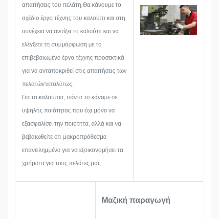
μεταλλική ετικέτα ή ετικέτα, θα
απαιτήσεις του πελάτη,Θα κάνουμε το
εξετάσουμε όλα τα πιθανά
σχέδιο έργο τέχνης του καλούπι και στη
ζητήματα που μπορεί να
συνέχεια να ανοίξει το καλούπι και να
προκύψουν εκ των προτέρων,
ελέγξετε τη συμμόρφωση με το
όπως ο περιορισμός μεγέθους, η
επιβεβαιωμένο έργο τέχνης προσεκτικά
τεχνική της
για να ανταποκριθεί στις απαιτήσεις των
διαδικασίας,επεξεργασία
πελατών'απολύτως.
επιφάνειαςΕπομένως, η ομάδα
Για τα καλούπια, πάντα το κάναμε σε
μας έχει τις δεξιότητες να σας
υψηλής ποιότητας που όχι μόνο να
προσφέρει τις λαμπρές λύσεις.
εξασφαλίσει την ποιότητα, αλλά και να
βεβαιωθείτε ότι μακροπρόθεσμα
επανειλημμένα για να εξοικονομήσει τα
χρήματα για τους πελάτες μας.
Μαζική παραγωγή