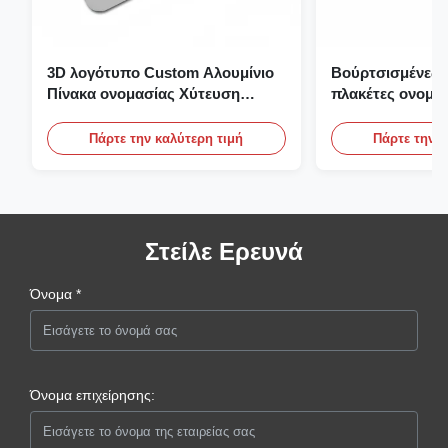
3D λογότυπο Custom Αλουμίνιο
Βούρτσισμένες 
Πίνακα ονομασίας Χύτευση
πλακέτες ονομα
χαρακτική Πίνακα ονομασίας
αλουμίνιο επίπε
ονομασίας με λ
Πάρτε την καλύτερη τιμή
Πάρτε την κ
Στείλε Ερευνά
Όνομα *
Όνομα επιχείρησης: