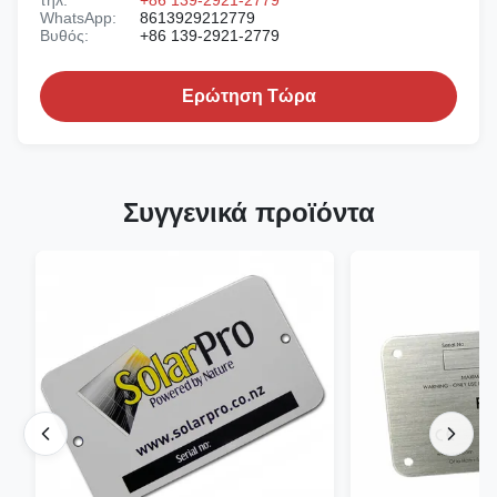
τηλ:
+86 139-2921-2779
WhatsApp:
8613929212779
Βυθός:
+86 139-2921-2779
Ερώτηση Τώρα
Συγγενικά προϊόντα