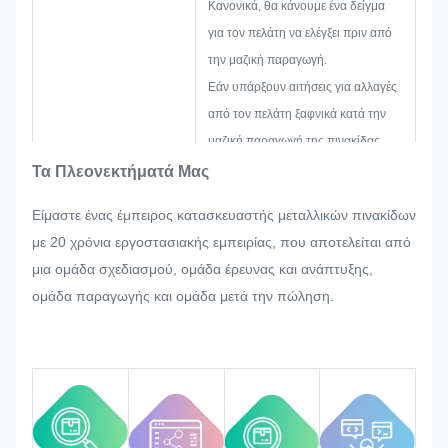
Κανονικά, θα κάνουμε ένα δείγμα
για τον πελάτη να ελέγξει πριν από
την μαζική παραγωγή.
Εάν υπάρξουν αιτήσεις για αλλαγές
από τον πελάτη ξαφνικά κατά την
μαζική παραγωγή της πινακίδας,
του μεταλλικού αυτοκόλλητου, της
Τα Πλεονεκτήματά Μας
μεταλλικής ετικέτας και της ετικέτας,
Είμαστε ένας έμπειρος κατασκευαστής μεταλλικών πινακίδων
θα προσπαθήσουμε με κάθε
με 20 χρόνια εργοστασιακής εμπειρίας, που αποτελείται από
δυνατότητα να τις ικανοποιήσουμε,
μια ομάδα σχεδιασμού, ομάδα έρευνας και ανάπτυξης,
αν αυτό μπορεί να τροποποιηθεί.
ομάδα παραγωγής και ομάδα μετά την πώληση.
Θα παρακολουθούμε και θα
ελέγχουμε την ποιότητα σε όλη τη
διαδικασία, εξασφαλίζοντας ότι
πληροί τις αυστηρές απαιτήσεις
ποιότητας.