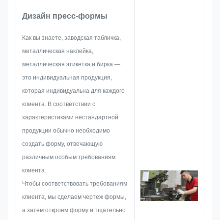
Некоторые из них имеют более
использовании в мастерских и
Дизайн пресс-формы
чем 10-летний опыт работы в
промышленных условиях.
сфере производства
Как вы знаете, заводская табличка,
фирменных табличек,
металлическая наклейка,
металлических наклеек,
металлическая этикетка и бирка —
металлических этикеток и
это индивидуальная продукция,
бирок. Они сосредоточены на
которая индивидуальна для каждого
разработке и создании новых
клиента. В соответствии с
проектов. Сначала они
характеристиками нестандартной
разработают все решение для
продукции обычно необходимо
целостного практического
создать форму, отвечающую
производства, а затем
различным особым требованиям
разработают эскиз, чтобы
клиента.
убедиться, что его достаточно,
Чтобы соответствовать требованиям
чтобы удовлетворить
клиента, мы сделаем чертеж формы,
заказчика.
а затем откроем форму и тщательно
Когда мы приступим к