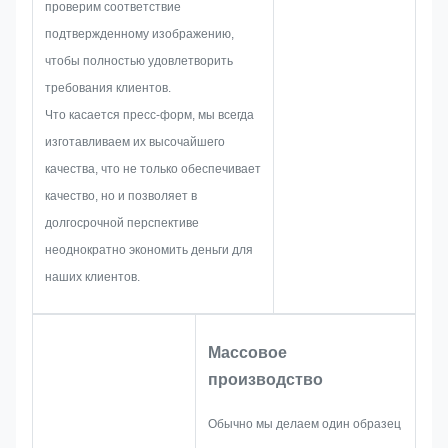
проверим соответствие
разработке паспортной
подтвержденному изображению,
таблички, металлической
чтобы полностью удовлетворить
наклейки, металлической
требования клиентов.
этикетки или бирки, мы
Что касается пресс-форм, мы всегда
заранее учтем все возможные
изготавливаем их высочайшего
проблемы, такие как
качества, что не только обеспечивает
ограничение размера,
качество, но и позволяет в
технология процесса,
долгосрочной перспективе
обработка поверхности,
неоднократно экономить деньги для
контроль качества и так далее.
наших клиентов.
Таким образом, наша команда
обладает навыками, чтобы
предоставить вам блестящие
Массовое
решения.
производство
Обычно мы делаем один образец