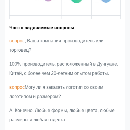
протяжении всего процесса,
обеспечивая его соответствие
строгим требованиям качества.
Опыт
Рыночная
Представление
Преимущества
Часто задаваемые вопросы
площадь
команды
продукта
отрасли
вопрос
, Ваша компания производитель или
торговец?
100% производитель, расположенный в Дунгуане,
Китай, с более чем 20-летним опытом работы.
вопрос
Могу ли я заказать логотип со своим
логотипом и размером?
А. Конечно. Любые формы, любые цвета, любые
размеры и любая отделка.