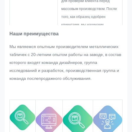
для проверки клиента перед
массовым производством. После
того, как образец одобрен
клиентами, мы начинаем
массовое производство под
Наши преимущества
строгим контролем качества.
Мы являемся опытным производителем металлических
Если при массовом производстве
табличек с 20-летним опытом работы на заводе, в состав
заводской таблички,
которого входят команда дизайнеров, группа
металлической наклейки,
исследований и разработок, производственная группа и
металлической этикетки и бирки
команда послепродажного обслуживания.
клиент внезапно запросит какие-
либо корректировки, мы
постараемся сделать все
возможное, чтобы удовлетворить
их, если это можно изменить.
Мы будем отслеживать и
контролировать качество на