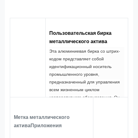
Индивидуальный
Пользовательская
Логотип
Форма
логотип
форма
100%
CMYK, Pantone,
Цвет
Дизайн
индивидуальный
Пользовательская бирка
RAL и т. д.
заказ
металлического актива
Эта алюминиевая бирка со штрих-
кодом представляет собой
идентификационный носитель
промышленного уровня,
предназначенный для управления
всем жизненным циклом
корпоративного оборудования. Он
изготовлен из высококачественной
анодированной алюминиевой
Метка металлического
подложки и использует технологию
актива
Приложения
точной визуализации. Он
специально разработан для сцен