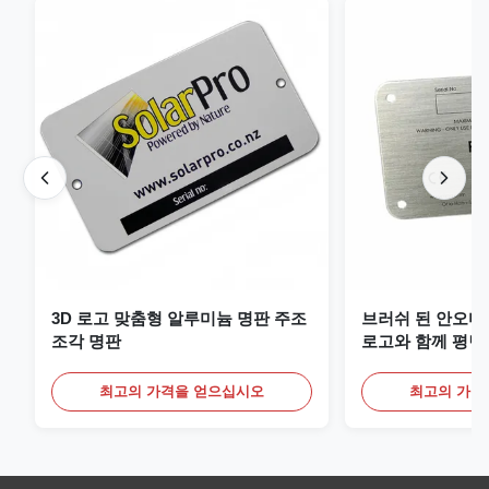
3D 로고 맞춤형 알루미늄 명판 주조
브러쉬 된 안오디
조각 명판
로고와 함께 평면
최고의 가격을 얻으십시오
최고의 가격