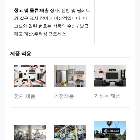
작자를 긁는 것을 피하기 위해 비활성
화되고 매끄럽고 톱니가 없습니다.
기본
창고 및 물류:
매출 상자, 선반 및 팔레트
소재는 매트 질감을 가진 소금 알루미
와 같은 표시 장비에 이상적입니다. 바
늄이며, 얇고 균일한 금속 질감을 가지
코드와 일련 번호는 상품의 수신 / 발급,
고 있으며, 알루미늄 소재의 가볍고 강
재고 계산,추적성 프로세스.
도를 유지하는 것뿐만 아니라,또한 매
트 질감을 통해 환경 반사 효과를 줄입
제품 적용
니다., 바코드 스캔 및 브랜드 로고 프레
공공 자산 관리:
외부 시설, 공용 차량,
젠테이션을위한 이상적인 시각적 기반
사무실 장비, 공공재 및 기타 시나리오
을 제공합니다.
에 완벽하게 적응할 수 있으며, 식별 정
보를 오랫동안 안정적으로 운반할 수 있
습니다.그리고 자산 등록에 대한 완전한
가정용 제품
전자 제품
가전제품
지원을 제공, 재고 및 추적성
산업용 장비:
기기, 하드웨어 액세서리
및 기기를 표시하기에 적합합니다.라벨
은 작업장 및 산업 환경에서 장기 사용