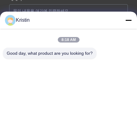
Kristin
8:18 AM
Good day, what product are you looking for?
지금 제출
회사 주소: 중국 광둥성 둥관시 둥청가 저우우 웬저우 로드 46번지
전화: 86-769-26627821-26627821
이메일:
kelly.jiang@yfnameplate.com