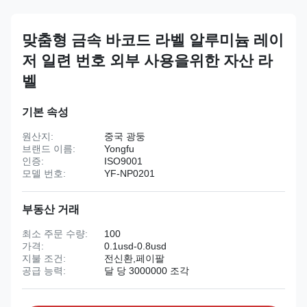
맞춤형 금속 바코드 라벨 알루미늄 레이
저 일련 번호 외부 사용을위한 자산 라
벨
기본 속성
원산지:
중국 광둥
브랜드 이름:
Yongfu
인증:
ISO9001
모델 번호:
YF-NP0201
부동산 거래
최소 주문 수량:
100
가격:
0.1usd-0.8usd
지불 조건:
전신환,페이팔
공급 능력:
달 당 3000000 조각