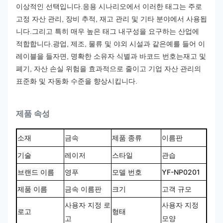
이상적인 선택입니다.
응용 시나리오에서 이러한 태그는 주로
고정 자산 관리, 장비 추적, 재고 관리 및 기타 분야에서 사용됩
니다.그리고 특히 매우 높은 태그 내구성을 요구하는 산업에
적합합니다.광업, 제조, 물류 및 야외 시설과 같은
예를 들어 이
레이블을 들자면, 명확한 소유자 식별과 바코드 번호는재고 및
폐기, 자산 손실 위험을 효과적으로 줄이고 기업 자산 관리의
표준화 및 자동화 수준을 향상시킵니다.
제품 속성
소재
금속
제품 종류
이름판
기술
레이저
스타일
관습
브랜드 이름
영푸
모델 번호
YF-NP0201
제품 이름
금속 이름판
크기
고객 규모
사용자 지정 로
사용자 지정
로고
형태
고
모양