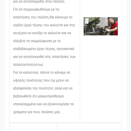
για να ανταποκριθεί στον πελάτη.
μεταλλικό αυτοκόλλητο, μια
Για να συμμορφωθούμε με τις
μεταλλική ετικέτα ή ετικέτα, θα
απαιτήσεις του πελάτη,Θα κάνουμε το
εξετάσουμε όλα τα πιθανά
σχέδιο έργο τέχνης του καλούπι και στη
ζητήματα που μπορεί να
συνέχεια να ανοίξει το καλούπι και να
προκύψουν εκ των προτέρων,
ελέγξετε τη συμμόρφωση με το
όπως ο περιορισμός μεγέθους, η
επιβεβαιωμένο έργο τέχνης προσεκτικά
τεχνική της
για να ανταποκριθεί στις απαιτήσεις των
διαδικασίας,επεξεργασία
πελατών'απολύτως.
επιφάνειαςΕπομένως, η ομάδα
Για τα καλούπια, πάντα το κάναμε σε
μας έχει τις δεξιότητες να σας
υψηλής ποιότητας που όχι μόνο να
προσφέρει τις λαμπρές λύσεις.
εξασφαλίσει την ποιότητα, αλλά και να
βεβαιωθείτε ότι μακροπρόθεσμα
επανειλημμένα για να εξοικονομήσει τα
χρήματα για τους πελάτες μας.