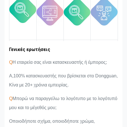
ποιότητας.
Εμπειρία στον
Γενικές ερωτήσεις
Περιοχή
Εισαγωγή της
Πλεονεκτήματα
αγοράς
ομάδας
του προϊόντος
κλάδο
Q
Η εταιρεία σας είναι κατασκευαστής ή έμπορος;
Α,100% κατασκευαστής που βρίσκεται στο Dongguan,
Κίνα με 20+ χρόνια εμπειρίας.
Q
Μπορώ να παραγγείλω το λογότυπο με το λογότυπό
μου και το μέγεθός μου;
Οποιοδήποτε σχήμα, οποιοδήποτε χρώμα,