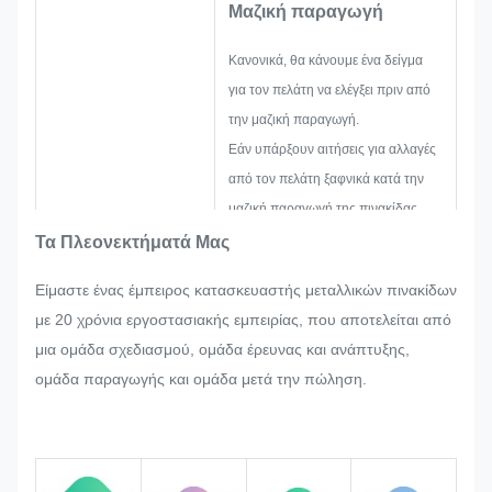
Μαζική παραγωγή
Κανονικά, θα κάνουμε ένα δείγμα
για τον πελάτη να ελέγξει πριν από
την μαζική παραγωγή.
Εάν υπάρξουν αιτήσεις για αλλαγές
από τον πελάτη ξαφνικά κατά την
μαζική παραγωγή της πινακίδας,
του μεταλλικού αυτοκόλλητου, της
Τα Πλεονεκτήματά Μας
μεταλλικής ετικέτας και της ετικέτας,
Είμαστε ένας έμπειρος κατασκευαστής μεταλλικών πινακίδων
θα προσπαθήσουμε με κάθε
με 20 χρόνια εργοστασιακής εμπειρίας, που αποτελείται από
δυνατότητα να τις ικανοποιήσουμε,
μια ομάδα σχεδιασμού, ομάδα έρευνας και ανάπτυξης,
αν αυτό μπορεί να τροποποιηθεί.
ομάδα παραγωγής και ομάδα μετά την πώληση.
Θα παρακολουθούμε και θα
ελέγχουμε την ποιότητα σε όλη τη
διαδικασία, εξασφαλίζοντας ότι
πληροί τις αυστηρές απαιτήσεις