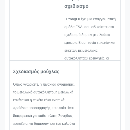
ψύξη, την συμπύκνωση και το
σχεδιασμό
χειρισμό.και δοχεία, προστατεύοντας
παράλληλα τις θρεπτικές πληροφορίες
Η YongFu έχει μια επαγγελματική
και τα σήματα από τη βλάβη της
ομάδα Ε&Α, που ειδικεύεται στο
υγρασίας.
σχεδιασμό δομών με πλούσια
εμπειρία.Βιομηχανία ετικετών και
ετικετών με μεταλλικά
αυτοκόλληταΟι ερευνητές, οι
ερευνητές και οι ερευνητές που
Σχεδιασμός μούχλας
εργάζονται για την ανάπτυξη και
την ανάπτυξη νέων έργων.Και στη
Όπως γνωρίζετε, η πινακίδα ονομασίας,
συνέχεια το διάγραμμα ένα σκίτσο
το μεταλλικό αυτοκόλλητο, η μεταλλική
για να βεβαιωθείτε ότι είναι
ετικέτα και η ετικέτα είναι ιδιωτικά
αρκετό για να ικανοποιήσει τον
προϊόντα προσαρμογής, τα οποία είναι
πελάτη.
διαφορετικά για κάθε πελάτη.Συνήθως
Όταν αρχίζουμε να
χρειάζεται να δημιουργήσει ένα καλούπι
αναπτύσσουμε μια πινακίδα, ένα