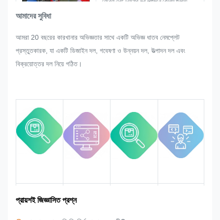
লেবেল এবং ট্যাগের ভর উত্পাদনে কোনও পুনরায়
সমন্বয় করার অনুরোধ করেন তবে আমরা এটি
আমাদের সুবিধা
সংশোধন করতে পারলে সন্তুষ্ট করার জন্য যথাসাধ্য
আমরা 20 বছরের কারখানার অভিজ্ঞতার সাথে একটি অভিজ্ঞ ধাতব নেমপ্লেট
চেষ্টা করব।
প্রস্তুতকারক, যা একটি ডিজাইন দল, গবেষণা ও উন্নয়ন দল, উত্পাদন দল এবং
আমরা পুরো প্রক্রিয়া জুড়ে মানের উপর নজর রাখব
বিক্রয়োত্তর দল নিয়ে গঠিত।
এবং নিয়ন্ত্রণ করব যাতে এটি কঠোর মানের
প্রয়োজনীয়তা পূরণ করে।
বাজার এলাকা
দলগত পরিচয়
পণ্যের সুবিধা
শিল্প অভিজ্ঞতা
প্রায়শই জিজ্ঞাসিত প্রশ্ন