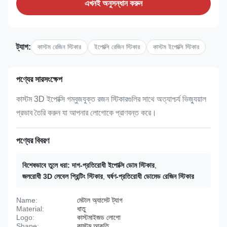
এখনই অনুসন্ধান করুন
ট্যাগ:
কাস্টম রেজিন স্টিকার
ইপোক্সি রেজিন স্টিকার
কাস্টম ইপোক্সি স্টিকার
পণ্যের সারসংক্ষেপ
কাস্টম 3D ইপোক্সি গম্বুজযুক্ত রজন স্টিকারগুলির সাথে অত্যাশ্চর্য ভিজ্যুয়াল
প্রভাব তৈরি করুন যা আপনার লোগোকে প্রাণবন্ত করে।
পণ্যের বিবরণ
বিশেষভাবে তুলে ধরা:
দাগ-প্রতিরোধী ইপোক্সি ডোম স্টিকার
,
জলরোধী 3D লেবেল প্রিন্টিং স্টিকার
,
ঘর্ষণ-প্রতিরোধী ডোমেড রেজিন স্টিকার
Name:
মেটাল অ্যাসেট ট্যাগ
Material:
ধাতু
Logo:
কাস্টমাইজড লোগো
Shape:
কাস্টম আকৃতি