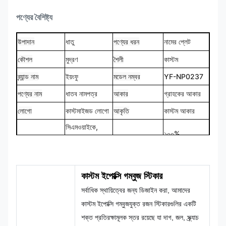
পণ্যের বৈশিষ্ট্য
উপাদান
ধাতু
পণ্যের ধরন
নামের প্লেট
কৌশল
মুদ্রণ
শৈলী
কাস্টম
ব্র্যান্ড নাম
ইয়ংফু
মডেল নম্বর
YF-NP0237
পণ্যের নাম
ধাতব নামপত্র
আকার
গ্রাহকের আকার
লোগো
কাস্টমাইজড লোগো
আকৃতি
কাস্টম আকার
সিএমওয়াইকে,
১০০%
রঙ
প্যানটোন, আরএল
ডিজাইন
কাস্টমাইজড
ইত্যাদি
কাস্টম ইপোক্সি গম্বুজ স্টিকার
সর্বাধিক স্থায়িত্বের জন্য ডিজাইন করা, আমাদের
কাস্টম ইপোক্সি গম্বুজযুক্ত রজন স্টিকারগুলির একটি
শক্ত প্রতিরক্ষামূলক স্তর রয়েছে যা দাগ, জল, স্ক্র্যাচ