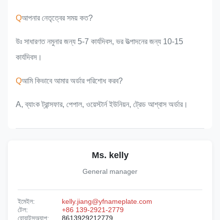
Q
আপনার নেতৃত্বের সময় কত?
উঃ সাধারণত নমুনার জন্য 5-7 কার্যদিবস, ভর উত্পাদনের জন্য 10-15
কার্যদিবস।
Q
আমি কিভাবে আমার অর্ডার পরিশোধ করব?
A, ব্যাংক ট্রান্সফার, পেপাল, ওয়েস্টার্ন ইউনিয়ন, ট্রেড আশ্বাস অর্ডার।
Ms. kelly
General manager
ইমেইল:
kelly.jiang@yfnameplate.com
টেল:
+86 139-2921-2779
হোয়াটসঅ্যাপ:
8613929212779