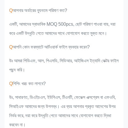
Q
আপনার অর্ডারের ন্যূনতম পরিমাণ কত?
একটি, আমাদের স্বাভাবিক MOQ 500pcs, ছোট পরিমাণ পাওয়া যায়, দয়া
করে একটি উদ্ধৃতি পেতে আমাদের সাথে যোগাযোগ করতে মুক্ত মনে।
Q
আপনি কোন ফরম্যাটে আর্টওয়ার্ক ফাইল ব্যবহার করেন?
উঃ আমরা পিডিএফ, আল, পিএসডি, সিডিআর, আইজিএস ইত্যাদি ভেক্টর ফাইল
পছন্দ করি।
Q
শিপিং খরচ কত লাগবে?
উঃ, সাধারণত, ডিএইচএল, ইউপিএস, টিএনটি, ফেডেক্স এক্সপ্রেস বা এফওবি,
সিআইএফ আমাদের জন্য উপলব্ধ। এর ব্যয় আপনার প্রকৃত আদেশের উপর
নির্ভর করে, দয়া করে উদ্ধৃতি পেতে আমাদের সাথে যোগাযোগ করতে দ্বিধা
করবেন না।