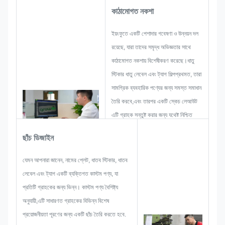
কাঠামোগত নকশা
ইয়ংফুতে একটি পেশাদার গবেষণা ও উন্নয়ন দল
রয়েছে, যারা তাদের সমৃদ্ধ অভিজ্ঞতার সাথে
কাঠামোগত নকশায় বিশেষীকরণ করেছে।ধাতু
স্টিকার ধাতু লেবেল এবং ট্যাগ শিল্পপ্রথমত, তারা
সামগ্রিক ব্যবহারিক পণ্যের জন্য সমস্ত সমাধান
তৈরি করবে,এবং তারপর একটি স্কেচ লেআউট
এটি গ্রাহক সন্তুষ্ট করার জন্য যথেষ্ট নিশ্চিত
করতে.
ছাঁচ ডিজাইন
একটি নাম প্লেট, ধাতু স্টিকার, ধাতু লেবেল বা
ট্যাগ বিকাশ শুরু করার সময়, আমরা সব সমস্যা
যেমন আপনারা জানেন, নামের প্লেট, ধাতব স্টিকার, ধাতব
সম্ভাবনা যে আগাম ঘটতে পারে বিবেচনা করবে,
লেবেল এবং ট্যাগ একটি ব্যক্তিগত কাস্টম পণ্য, যা
যেমন আকার সীমাবদ্ধতা, প্রক্রিয়া কৌশল,পৃষ্ঠের
প্রতিটি গ্রাহকের জন্য ভিন্ন। কাস্টম পণ্য বৈশিষ্ট্য
চিকিত্সাতাই আমাদের টিমের দক্ষতা আছে আপনার
অনুযায়ী,এটি সাধারণত গ্রাহকের বিভিন্ন বিশেষ
জন্য উজ্জ্বল সমাধান দেওয়ার।
প্রয়োজনীয়তা পূরণের জন্য একটি ছাঁচ তৈরি করতে হবে.