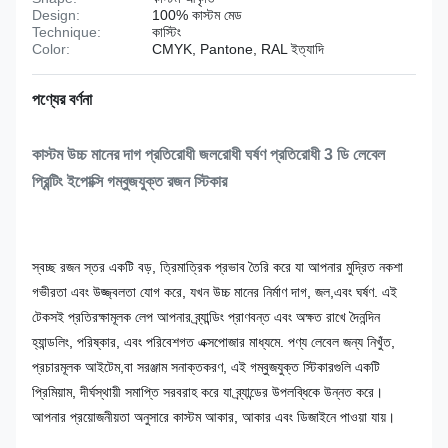
Design:
100% কাস্টম মেড
Technique:
কাস্টিং
Color:
CMYK, Pantone, RAL ইত্যাদি
পণ্যের বর্ণনা
কাস্টম উচ্চ মানের দাগ প্রতিরোধী জলরোধী ঘর্ষণ প্রতিরোধী 3 ডি লেবেল
প্রিন্টিং ইপোক্সি গম্বুজযুক্ত রজন স্টিকার
স্বচ্ছ রজন স্তর একটি বড়, ত্রিমাত্রিক প্রভাব তৈরি করে যা আপনার মুদ্রিত নকশা
গভীরতা এবং উজ্জ্বলতা যোগ করে, যখন উচ্চ মানের নির্মাণ দাগ, জল,এবং ঘর্ষণ. এই
টেকসই প্রতিরক্ষামূলক লেপ আপনার ব্র্যান্ডিং প্রাণবন্ত এবং অক্ষত রাখে দৈনন্দিন
হ্যান্ডলিং, পরিষ্কার, এবং পরিবেশগত এক্সপোজার মাধ্যমে. পণ্য লেবেল জন্য নিখুঁত,
প্রচারমূলক আইটেম,বা সরঞ্জাম সনাক্তকরণ, এই গম্বুজযুক্ত স্টিকারগুলি একটি
প্রিমিয়াম, দীর্ঘস্থায়ী সমাপ্তি সরবরাহ করে যা ব্র্যান্ডের উপলব্ধিকে উন্নত করে।
আপনার প্রয়োজনীয়তা অনুসারে কাস্টম আকার, আকার এবং ডিজাইনে পাওয়া যায়।