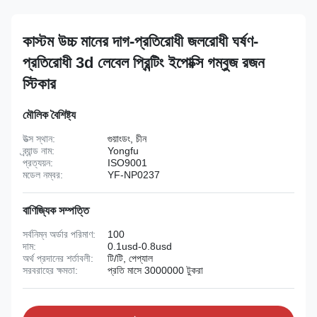
কাস্টম উচ্চ মানের দাগ-প্রতিরোধী জলরোধী ঘর্ষণ-
প্রতিরোধী 3d লেবেল প্রিন্টিং ইপোক্সি গম্বুজ রজন
স্টিকার
মৌলিক বৈশিষ্ট্য
উত্স স্থান:
গুয়াংডং, চীন
ব্র্যান্ড নাম:
Yongfu
প্রত্যয়ন:
ISO9001
মডেল নম্বর:
YF-NP0237
বাণিজ্যিক সম্পত্তি
সর্বনিম্ন অর্ডার পরিমাণ:
100
দাম:
0.1usd-0.8usd
অর্থ প্রদানের শর্তাবলী:
টি/টি, পেপ্যাল
সরবরাহের ক্ষমতা:
প্রতি মাসে 3000000 টুকরা