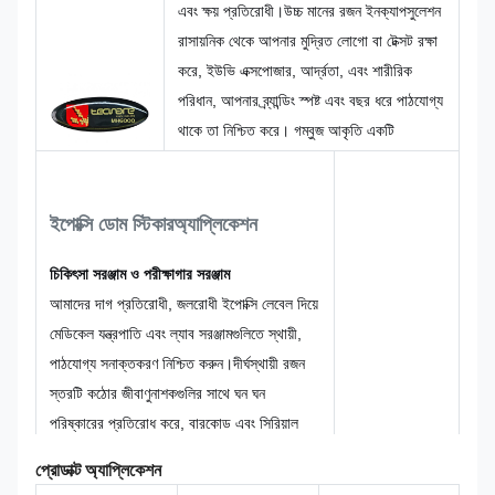
এবং ক্ষয় প্রতিরোধী।উচ্চ মানের রজন ইনক্যাপসুলেশন
রাসায়নিক থেকে আপনার মুদ্রিত লোগো বা টেক্সট রক্ষা
করে, ইউভি এক্সপোজার, আর্দ্রতা, এবং শারীরিক
পরিধান, আপনার ব্র্যান্ডিং স্পষ্ট এবং বছর ধরে পাঠযোগ্য
থাকে তা নিশ্চিত করে। গম্বুজ আকৃতি একটি
প্রিমিয়াম, চকচকে সমাপ্তি যোগ করে যা রঙের
গভীরতা এবং চাক্ষুষ আবেদন বাড়ায়।অভ্যন্তরীণ এবং
বহিরাগত অ্যাপ্লিকেশনের জন্য উপযুক্ত, এই
ইপোক্সি ডোম স্টিকার
অ্যাপ্লিকেশন
স্টিকারগুলি ধাতু, প্লাস্টিক, কাচ এবং কাঠ সহ বিভিন্ন
চিকিৎসা সরঞ্জাম ও পরীক্ষাগার সরঞ্জাম
পৃষ্ঠের সাথে দৃঢ়ভাবে সংযুক্ত হয়। শিল্প সরঞ্জাম,
আমাদের দাগ প্রতিরোধী, জলরোধী ইপোক্সি লেবেল দিয়ে
অটোমোবাইল অংশ, আউটডোর সরঞ্জাম,অথবা উচ্চ-
মেডিকেল যন্ত্রপাতি এবং ল্যাব সরঞ্জামগুলিতে স্থায়ী,
শেষ ভোক্তা পণ্য যেখানে দীর্ঘায়ু অপরিহার্য.
পাঠযোগ্য সনাক্তকরণ নিশ্চিত করুন।দীর্ঘস্থায়ী রজন
স্তরটি কঠোর জীবাণুনাশকগুলির সাথে ঘন ঘন
পরিষ্কারের প্রতিরোধ করে, বারকোড এবং সিরিয়াল
নম্বরকে অবনতির হাত থেকে রক্ষা করে।
প্রোডাক্ট অ্যাপ্লিকেশন