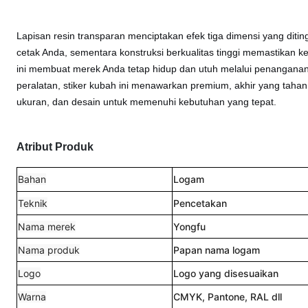
Lapisan resin transparan menciptakan efek tiga dimensi yang d
cetak Anda, sementara konstruksi berkualitas tinggi memastikan k
ini membuat merek Anda tetap hidup dan utuh melalui penanganan s
peralatan, stiker kubah ini menawarkan premium, akhir yang taha
ukuran, dan desain untuk memenuhi kebutuhan yang tepat.
Atribut Produk
Bahan
Logam
Teknik
Pencetakan
Nama merek
Yongfu
Nama produk
Papan nama logam
Logo
Logo yang disesuaikan
Warna
CMYK, Pantone, RAL dll