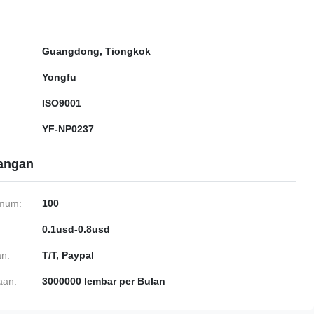
Guangdong, Tiongkok
Yongfu
ISO9001
YF-NP0237
gangan
imum:
100
0.1usd-0.8usd
n:
T/T, Paypal
aan:
3000000 lembar per Bulan