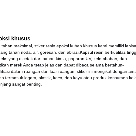
oksi khusus
tahan maksimal, stiker resin epoksi kubah khusus kami memiliki lapis
ang tahan noda, air, goresan, dan abrasi.Kapsul resin berkualitas tingg
 teks yang dicetak dari bahan kimia, paparan UV, kelembaban, dan
tikan merek Anda tetap jelas dan dapat dibaca selama bertahun-
likasi dalam ruangan dan luar ruangan, stiker ini mengikat dengan am
n termasuk logam, plastik, kaca, dan kayu.atau produk konsumen kel
njang sangat penting.