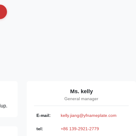
Ms. kelly
General manager
dup.
E-mail:
kelly.jiang@yfnameplate.com
tel:
+86 139-2921-2779