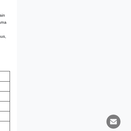
ain
lama
sus,