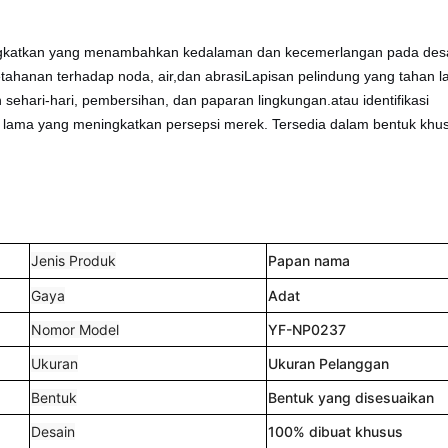
itingkatkan yang menambahkan kedalaman dan kecemerlangan pada des
etahanan terhadap noda, air,dan abrasiLapisan pelindung yang tahan 
ehari-hari, pembersihan, dan paparan lingkungan.atau identifikasi
n lama yang meningkatkan persepsi merek. Tersedia dalam bentuk khu
Jenis Produk
Papan nama
Gaya
Adat
Nomor Model
YF-NP0237
Ukuran
Ukuran Pelanggan
Bentuk
Bentuk yang disesuaikan
Desain
100% dibuat khusus