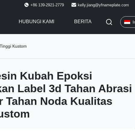
+86 139-2921-2779
kelly.jiang@yfnameplate.com
HUBUNGI KAMI
BERITA
I
 Tinggi Kustom
esin Kubah Epoksi
an Label 3d Tahan Abrasi
r Tahan Noda Kualitas
Kustom