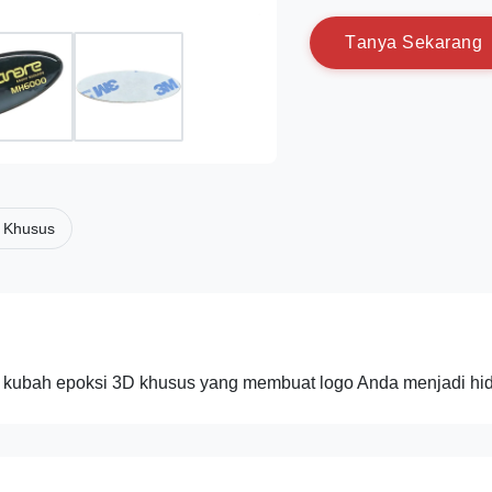
T
a
n
y
a
S
e
k
a
r
a
n
g
i Khusus
n kubah epoksi 3D khusus yang membuat logo Anda menjadi hi