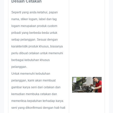
Desain Cetakan
tag. Mereka fokus pada
pengembangan dan
Seperti yang anda ketahui, papan
pembangunan proyek-proyek
nama, stiker logam, label dan tag
baru. Pertama, mereka akan
logam merupakan produk custom
membuat seluruh solusi untuk
pribadi yang berbeda-beda untuk
produk praktis holistik, dan
setiap pelanggan. Sesuai dengan
kemudian membuat sketsa untuk
karakteristik produk khusus, biasanya
memastikannya cukup
perlu dibuat cetakan untuk memenuhi
memuaskan pelanggan.
berbagai kebutuhan khusus
Saat mulai mengembangkan
pelanggan.
papan nama, stiker logam, label
Untuk memenuhi kebutuhan
atau tag logam, kami akan
pelanggan, kami akan membuat
mempertimbangkan semua
gambar karya seni dari cetakan dan
kemungkinan masalah yang
kemudian membuka cetakan dan
mungkin terjadi terlebih dahulu,
memeriksa kepatuhan terhadap karya
seperti batasan ukuran, teknik
seni yang dikonfirmasi dengan hati-hati
proses, perawatan permukaan,