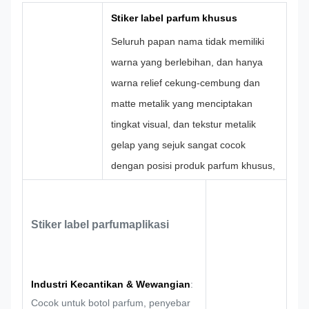
Warna
Pantone, RAL
Desain
Khusus
Stiker label parfum khusus
dll
Seluruh papan nama tidak memiliki
warna yang berlebihan, dan hanya
warna relief cekung-cembung dan
matte metalik yang menciptakan
tingkat visual, dan tekstur metalik
gelap yang sejuk sangat cocok
dengan posisi produk parfum khusus,
minyak esensial, dan aromaterapi
retro.
Perbatasan bermotif indah dan
Stiker label parfum
aplikasi
rumit dengan karakter bunga
individual dapat digunakan baik
sebagai logo utama merek maupun
Industri Kecantikan & Wewangian
:
sebagai label dekoratif model
Cocok untuk botol parfum, penyebar