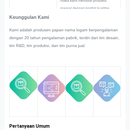
maka kami memulai produksi
massal dengan kontrol kualitas
yang ketat.
Keunggulan Kami
Jika ada penyesuaian ulang yang
Kami adalah produsen papan nama logam berpengalaman
diminta oleh pelanggan secara
dengan 20 tahun pengalaman pabrik, terdiri dari tim desain,
tiba-tiba dalam produksi massal
tim R&D, tim produksi, dan tim purna jual.
papan nama, stiker logam, label
dan tag logam, kami akan berusaha
sebaik mungkin untuk
memuaskannya jika itu dapat
dimodifikasi.
Kami akan memantau dan
mengontrol kualitas di seluruh
proses untuk memastikannya
memenuhi persyaratan kualitas
yang ketat.
Pengalaman
Pertanyaan Umum
Pengenalan
Keunggulan
Daerah pasar