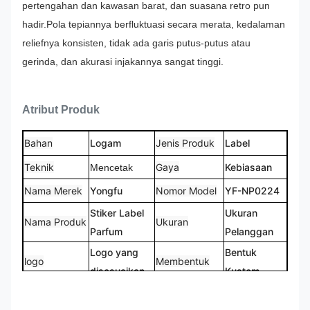
pertengahan dan kawasan barat, dan suasana retro pun
hadir.
Pola tepiannya berfluktuasi secara merata, kedalaman
reliefnya konsisten, tidak ada garis putus-putus atau
gerinda, dan akurasi injakannya sangat tinggi.
Atribut Produk
Bahan
Logam
Jenis Produk
Label
Teknik
Gaya
Kebiasaan
Mencetak
Nama Merek
Yongfu
Nomor Model
YF-NP0224
Stiker Label
Ukuran
Nama Produk
Ukuran
Parfum
Pelanggan
Logo yang
Bentuk
logo
Membentuk
disesuaikan
Kustom
CMYK,
100% Dibuat