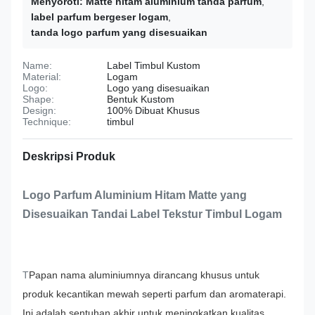
Menyoroti:
Matte hitam aluminium tanda parfum
,
label parfum bergeser logam
,
tanda logo parfum yang disesuaikan
Name:
Label Timbul Kustom
Material:
Logam
Logo:
Logo yang disesuaikan
Shape:
Bentuk Kustom
Design:
100% Dibuat Khusus
Technique:
timbul
Deskripsi Produk
Logo Parfum Aluminium Hitam Matte yang
Disesuaikan Tandai Label Tekstur Timbul Logam
T
Papan nama aluminiumnya dirancang khusus untuk
produk kecantikan mewah seperti parfum dan aromaterapi.
Ini adalah sentuhan akhir untuk meningkatkan kualitas