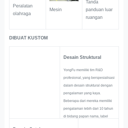
Tanda
Peralatan
Mesin
panduan luar
Skenario Merek Komersial
:
olahraga
ruangan
Digunakan sebagai pengidentifikasi
produk untuk merek khusus dan
plakat dekoratif untuk ruang ritel,
DIBUAT KUSTOM
beradaptasi dengan desain visual
merek mewah ringan dan bergaya
Desain Struktural
retro untuk memperkuat nada unik
merek.
YongFu memiliki tim R&D
profesional, yang berspesialisasi
dalam desain struktural dengan
pengalaman yang kaya.
Beberapa dari mereka memiliki
pengalaman lebih dari 10 tahun
di bidang papan nama, label
logam stiker logam, dan industri