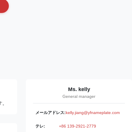
Ms. kelly
General manager
す。
メールアドレス:
kelly.jiang@yfnameplate.com
テレ:
+86 139-2921-2779