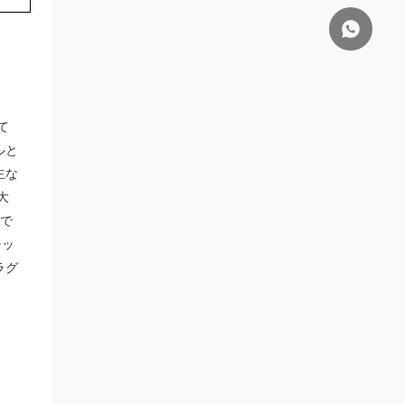
て
ルと
主な
大
用で
チッ
ラグ