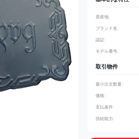
原産地:
ブランド名:
認証:
モデル番号:
取引物件
最小注文数量:
価格:
支払条件:
供給能力: