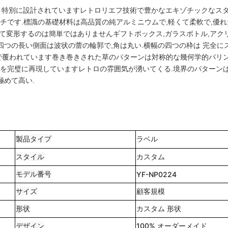
に 特別に設計されていますレトロリエフ技術で豊かなエキゾチックなス
チです.
標識の基礎材料は高品質の純アルミニウムで,軽くて柔軟で,優れ
れて変形するのは簡単ではありませんギフトボックス,ガラスボトル,アク
四つの長い側面は波状の蕾の輪郭で,角は丸い.
横幅の四つの枠は 完全に
ンで覆われています巻き巻きされた草のパターンは対称的な幾何学的パリ
を完璧に再現していますレトロの雰囲気が湧いてくる.
境界のパターン
極めて高い.
製品タイプ
ラベル
スタイル
カスタム
モデル番号
YF-NP0224
サイズ
顧客規模
形状
カスタム 形状
デザイン
100% オーダーメイド