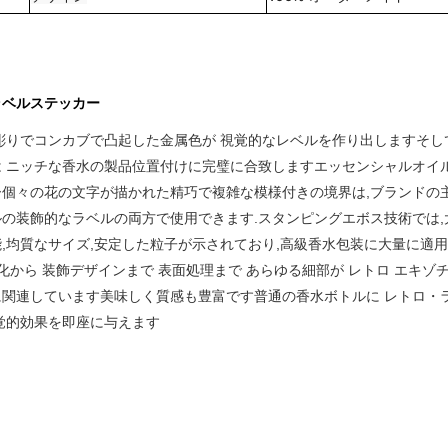
ラベルステッカー
彫りでコンカブで凸起した金属色が 視覚的なレベルを作り出しますそし
 ニッチな香水の製品位置付けに完璧に合致しますエッセンシャルオイ
ー
個々の花の文字が描かれた精巧で複雑な模様付きの境界は,ブランドの
の装飾的なラベルの両方で使用できます.
スタンピングエボス技術では,
,均質なサイズ,安定した粒子が示されており,高級香水包装に大量に適
化から 装飾デザインまで 表面処理まで あらゆる細部が レトロ エキゾ
関連しています美味しく質感も豊富です普通の香水ボトルに レトロ・
覚的効果を即座に与えます