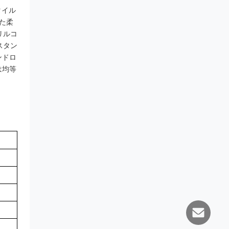
タイル
た柔
リルコ
スタン
ンドロ
は均等