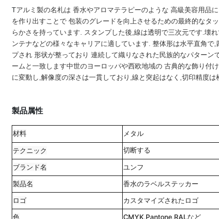
T
アルミ製の名札は 香水やアロマテラピーのような 高級美容用品
を作り出すことで 包装のグレードを向上させるための最終的なタッ
らかさを持っています. スタンプした後,線は透明で三次元です.壊
ンテナなどの様々なキャリアに適しています.
整体形は水平直角で,
プされ 形状が整っており 連続して織りなされた民族的なパター
ームと一致します中世のヨーロッパや西欧地域の 古典的な飾り付け
に変動し,解像度の深さは一貫しており,線と突起はなく,切印精度は
製品属性
材料
メタル
テクニック
切断する
ブランド名
ユンフ
製品名
香水のラベルステッカー
ロゴ
カスタマイズされたロゴ
色
CMYK,Pantone,RALなど