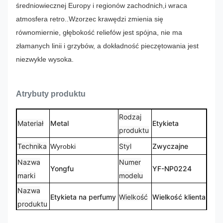
średniowiecznej Europy i regionów zachodnich,i wraca
atmosfera retro..
Wzorzec krawędzi zmienia się
równomiernie, głębokość reliefów jest spójna, nie ma
złamanych linii i grzybów, a dokładność pieczętowania jest
niezwykle wysoka.
Atrybuty produktu
Rodzaj
Materiał
Metal
Etykieta
produktu
Technika
Styl
Zwyczajne
Wyrobki
Nazwa
Numer
Yongfu
YF-NP0224
marki
modelu
Nazwa
Etykieta na perfumy
Wielkość
Wielkość klienta
produktu
Zindywidualizowane
Kształt