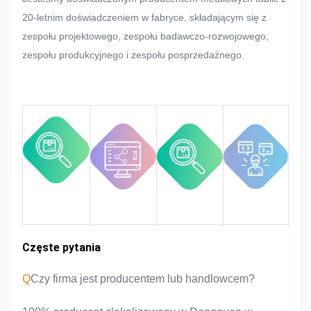
postaramy się jak najlepiej je
20-letnim doświadczeniem w fabryce, składającym się z
zaspokoić, jeśli można je
zespołu projektowego, zespołu badawczo-rozwojowego,
zmodyfikować.
zespołu produkcyjnego i zespołu posprzedażnego.
Będziemy monitorować i
kontrolować jakość w całym
procesie, zapewniając jej
spełnienie rygorystycznych
wymogów jakości.
Doświadczenie
Częste pytania
Wprowadzenie
Zalety
Obszar rynku
zespołu
produktu
w branży
Q
Czy firma jest producentem lub handlowcem?