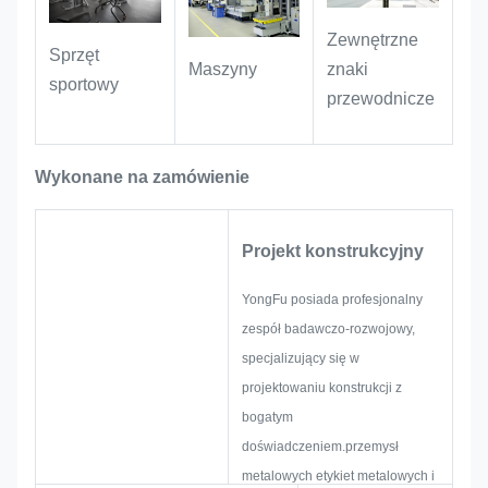
wspomnienia i zwiększające sens
Zewnętrzne
rytualny i wartość kolekcji produktów.
Sprzęt
Maszyny
znaki
sportowy
przewodnicze
Scenariusze marki handlowej
:
Używane jako identyfikatory
Wykonane na zamówienie
produktów dla niszowych marek i
tabliczek dekoracyjnych dla
Projekt konstrukcyjny
powierzchni handlowych,
dostosowujące się do wizualnego
YongFu posiada profesjonalny
designu marek lekkiego luksusu i
zespół badawczo-rozwojowy,
stylu retro w celu wzmocnienia
specjalizujący się w
unikalnego tonu marki.
projektowaniu konstrukcji z
bogatym
doświadczeniem.przemysł
metalowych etykiet metalowych i