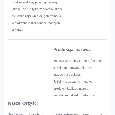
produkowaliśmy je w najwyższej
wspaniałe rozwiązania dla
jakości, co nie tylko zapewnia jakość,
Ciebie.
ale także zapewnia długoterminowe,
wielokrotne oszczędności naszych
klientów.
Produkcja masowa
Zazwyczaj robimy jedną próbkę dla
klienta do sprawdzenia przed
masową produkcją.
Jeżeli w przypadku masowej
produkcji tabliczki nazwy,
metalowej naklejki, metalowej
etykiety i etykiety klient nagle
Nasze korzyści
zażąda jakichkolwiek korekt,
Jesteśmy doświadczonym producentem metalowych tablic z