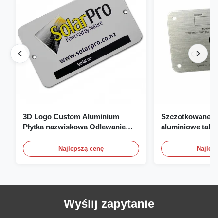
3D Logo Custom Aluminium
Szczotkowane, 
Płytka nazwiskowa Odlewanie
aluminiowe tabli
Grawerowanie Płytka
znamionowe, pła
nazwiskowa
niestandardowe t
Najlepszą cenę
Najlep
znamionowe z l
Wyślij zapytanie