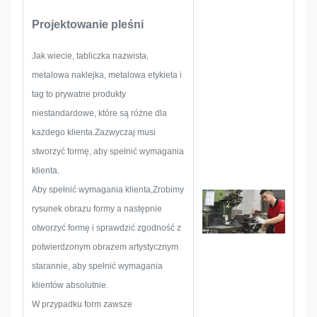
etykiet metalowychPo pierwsze,
Projektowanie pleśni
stworzą wszystkie rozwiązania
dla holistycznych praktycznych
Jak wiecie, tabliczka nazwista,
produktów,A następnie układ
metalowa naklejka, metalowa etykieta i
szkic, aby upewnić się, że
tag to prywatne produkty
wystarczy, aby zadowolić klienta.
niestandardowe, które są różne dla
Kiedy rozpoczynamy
każdego klienta.Zazwyczaj musi
opracowywanie tablicy nazwy,
stworzyć formę, aby spełnić wymagania
metalowej naklejki, metalowej
klienta.
etykiety lub etykiety, rozważymy
Aby spełnić wymagania klienta,Zrobimy
wszystkie możliwości, które
rysunek obrazu formy a następnie
mogą wystąpić z
otworzyć formę i sprawdzić zgodność z
wyprzedzeniem, takie jak
potwierdzonym obrazem artystycznym
ograniczenie wielkości, technika
starannie, aby spełnić wymagania
procesu,obróbka
klientów absolutnie.
powierzchniDlatego nasz zespół
W przypadku form zawsze
ma umiejętności, aby dostarczyć