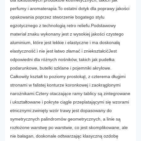
dla luksusowych produktów kosmetycznych, takich jak
perfumy i aromaterapia.To ostatni dotyk dla poprawy jakości
opakowania poprzez stworzenie bogatego stylu
egzotycznego z technologią retro reliefu.
Podstawowy
materiał znaku wykonany jest z wysokiej jakości czystego
aluminium, które jest lekkie i elastyczne i ma doskonałą
elastyczność.i nie jest łatwo złamać i zniekształcićJest
odpowiedni dla różnych nośników, takich jak pudełka
podarunkowe, butelki szklane i pojemniki akrylowe.
Całkowity kształt to poziomy prostokąt, z czterema długimi
stronami w falistej konturze koronkowej i zaokrąglonymi
narożnikami.
Cztery otaczające ramy tablicy są zintegrowane
i ukształtowane i pokryte ciągle przeplatającymi się wzorami
etnicznymi:zwinięty wzór trawy jest dopasowany do
symetrycznych palindromów geometrycznych, a linie są
rozłożone warstwę po warstwie, co jest skomplikowane, ale
nie bałagan, doskonale odtwarzając klasyczną ozdobę