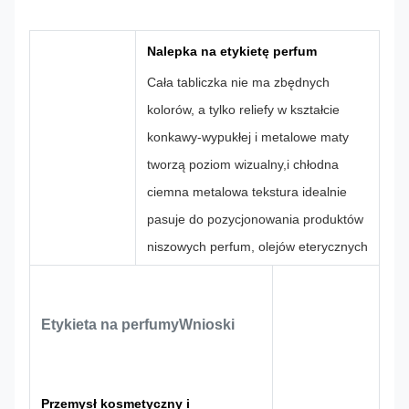
Logo
Kształt
logo
niestandardowy
CMYK, Pantone,
100% na
Nalepka na etykietę perfum
Kolor
Projekt
RAL itp.
zamówienie
Cała tabliczka nie ma zbędnych
kolorów, a tylko reliefy w kształcie
konkawy-wypukłej i metalowe maty
tworzą poziom wizualny,i chłodna
ciemna metalowa tekstura idealnie
pasuje do pozycjonowania produktów
niszowych perfum, olejów eterycznych
i retro aromaterapii.
Wyrafinowane i
skomplikowane wzory graniczne z
Etykieta na perfumy
Wnioski
poszczególnymi znakami kwiatowymi
mogą być używane zarówno jako
główne logo marki, jak i dekoracyjne
Przemysł kosmetyczny i