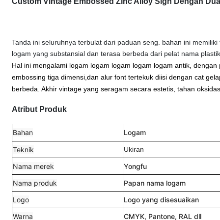
Custom Vintage Embossed Zinc Alloy Sign Dengan D
Tanda ini seluruhnya terbulat dari paduan seng. bahan ini memilik
logam yang substansial dan terasa berbeda dari pelat nama plastik
Hal ini mengalami logam logam logam logam logam antik, dengan p
embossing tiga dimensi,dan alur font tertekuk diisi dengan cat g
berbeda. Akhir vintage yang seragam secara estetis, tahan oksida
Atribut Produk
Bahan
Logam
Teknik
Ukiran
Nama merek
Yongfu
Nama produk
Papan nama logam
Logo
Logo yang disesuaikan
Warna
CMYK, Pantone, RAL dll