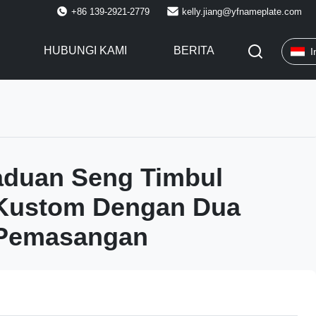
+86 139-2921-2779
kelly.jiang@yfnameplate.com
HUBUNGI KAMI
BERITA
I
aduan Seng Timbul
 Kustom Dengan Dua
Pemasangan