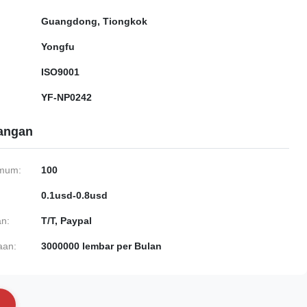
Guangdong, Tiongkok
Yongfu
ISO9001
YF-NP0242
gangan
imum:
100
0.1usd-0.8usd
n:
T/T, Paypal
aan:
3000000 lembar per Bulan