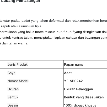
ua Lubang Pemasangan
i tekstur padat, padat yang tahan deformasi dan retak,memberikan bera
 rapuh atau aluminium tipis.
ermukaan yang halus matte tekstur. huruf-huruf yang ditingkatkan da
elap untuk kontras tajam, menciptakan lapisan cahaya dan bayangan yan
si dan tahan warna.
Jenis Produk
Papan nama
Gaya
Adat
Nomor Model
YF-NP0242
Ukuran
Ukuran Pelanggan
Bentuk
Bentuk yang disesuaikan
Desain
100% dibuat khusus