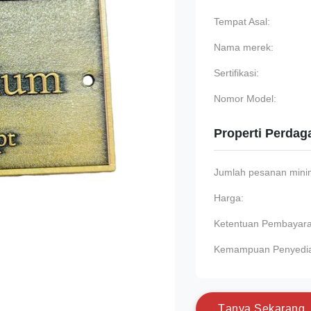
Tempat Asal:
Nama merek:
Sertifikasi:
Nomor Model:
Properti Perda
Jumlah pesanan min
Harga:
Ketentuan Pembayara
Kemampuan Penyedi
T
a
n
y
a
S
e
k
a
r
a
n
g