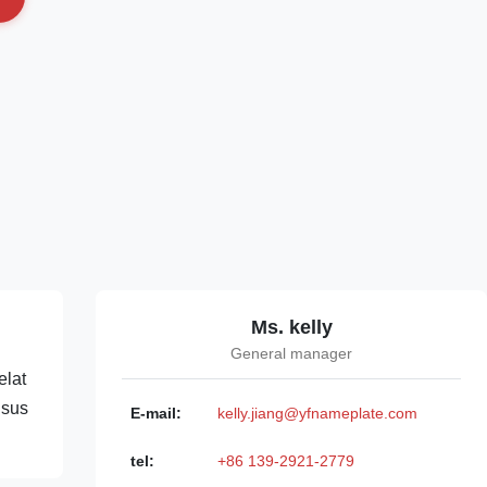
Ms. kelly
General manager
elat
usus
E-mail:
kelly.jiang@yfnameplate.com
tel:
+86 139-2921-2779