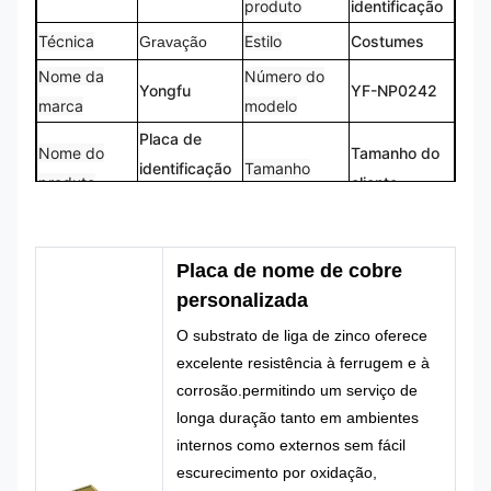
produto
identificação
Técnica
Estilo
Costumes
Gravação
Nome da
Número do
Yongfu
YF-NP0242
marca
modelo
Placa de
Nome do
Tamanho do
identificação
Tamanho
produto
cliente
metálica
Logotipo
Forma
Logotipo
Forma
personalizado
personalizada
Placa de nome de cobre
CMYK,
personalizada
100% feito
Cores
Pantone, RAL,
Projeto
O substrato de liga de zinco oferece
sob medida
etc.
excelente resistência à ferrugem e à
corrosão.permitindo um serviço de
longa duração tanto em ambientes
internos como externos sem fácil
escurecimento por oxidação,