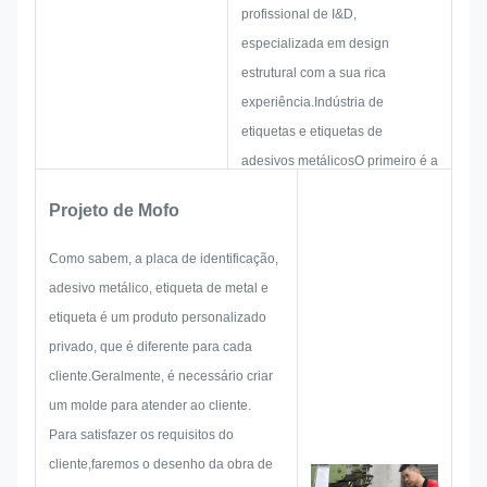
profissional de I&D,
especializada em design
estrutural com a sua rica
experiência.Indústria de
etiquetas e etiquetas de
adesivos metálicosO primeiro é a
criação de uma solução para um
Projeto de Mofo
produto prático holístico.E depois
traçar um esboço para garantir
Como sabem, a placa de identificação,
que seja suficiente para
adesivo metálico, etiqueta de metal e
satisfazer o cliente.
etiqueta é um produto personalizado
Quando começar a desenvolver
privado, que é diferente para cada
uma placa de identificação,
cliente.Geralmente, é necessário criar
autocolante de metal, rótulo ou
um molde para atender ao cliente.
etiqueta de metal,
Para satisfazer os requisitos do
consideraremos todas as
cliente,faremos o desenho da obra de
possibilidades de problema que