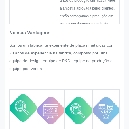
antes da produção em massa. Após
a amostra aprovada pelos clientes,
então começamos a produção em
massa em rigoroso controle de
qualidade.
Nossas Vantagens
Se houver qualquer reajuste
Somos um fabricante experiente de placas metálicas com
solicitado pelo cliente
20 anos de experiência na fábrica, composto por uma
repentinamente na produção em
equipe de design, equipe de P&D, equipe de produção e
massa da placa de identificação,
equipe pós-venda.
adesivo metálico, etiqueta e
etiqueta de metal, faremos o nosso
melhor para satisfazê-lo se isso
puder ser modificado.
Vamos monitorizar e controlar a
qualidade em todo o processo,
garantindo que ele atenda aos
rigorosos requisitos de qualidade.