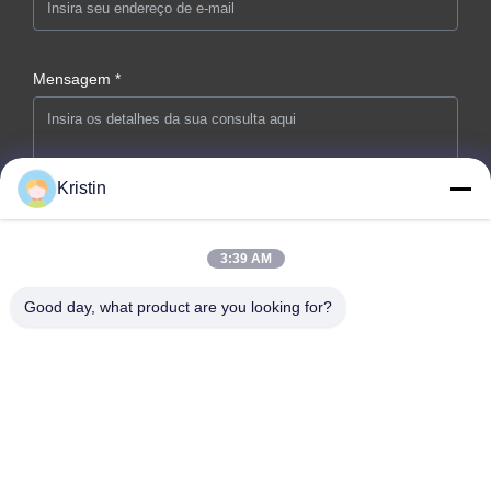
Mensagem *
Kristin
3:39 AM
Envie agora
Good day, what product are you looking for?
Endereço da empresa: n.o 46, Wenzhou Road, Zhouwu,
Dongcheng Street, cidade de Dongguan, província de
Guangdong
telefone: 86-769-26627821-26627821