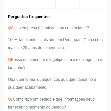
Experiência na
Perguntas frequentes
Área de
Introdução da
Vantagens do
mercado
equipa
produto
indústria
Q
A sua empresa é fabricante ou comerciante?
100% fabricante localizado em Dongguan, China com
mais de 20 anos de experiência.
Q
Posso encomendar o logotipo com o meu logotipo e
tamanho?
Qualquer forma, qualquer cor, qualquer tamanho e
qualquer acabamento.
Q
, Como faço um pedido e que informações devo
fornecer no momento do pedido?