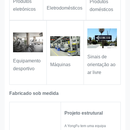
Produtos
Produtos
flores, cafés, boutiques vintage,
Eletrodomésticos
eletrónicos
domésticos
ateliês de artesanato e galerias de
arte.
Sinais de
Equipamento
orientação ao
Máquinas
desportivo
ar livre
Fabricado sob medida
Projeto estrutural
A YongFu tem uma equipa