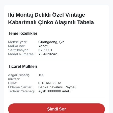
İki Montaj Delikli Özel Vintage
Kabartmalı Çinko Alaşımlı Tabela
Temel özellikler
Menşe yeri:
Guangdong, Çin
Marka Adı:
Yongfu
Sertifikasyon:
ISO9001
Model Numarası:
YF-NP0242
Ticaret Mülkleri
Asgari sipariş
100
miktarı:
Fiyat:
0.1usd-0.8usd
Ödeme Şartları:
Banka havalesi, Paypal
Tedarik Yeteneği:
Aylık 3000000 adet
Şimdi Sor