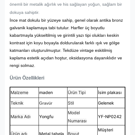
önemli bir metalik ağırlık ve his sağlayan yoğun, sağlam bir
dokuya sahiptir.
İnce mat dokulu bir yüzeye sahip, genel olarak antika bronz
galvanik kaplamaya tabi tutulur. Harfler üç boyutlu
kabartmayla yükseltilmiş ve girintili yazı tipi olukları keskin
kontrast için koyu boyayla doldurularak farklı ışık ve gölge
katmanları oluşturulmuştur. Tekdüze vintage eskitilmiş
kaplama estetik açıdan hoştur, oksidasyona dayanıklıdır ve
rengi solmaz.
Ürün Özellikleri
Malzeme
maden
Ürün Tipi
İsim plakası
Teknik
Stil
Gelenek
Gravür
Model
Marka Adı
Yongfu
YF-NP0242
Numarası
Müşteri
Ürün adı
Metal tabela
Boyut