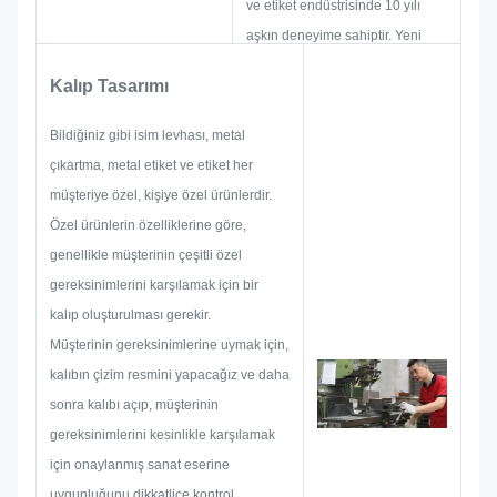
ve etiket endüstrisinde 10 yılı
aşkın deneyime sahiptir. Yeni
projeler geliştirmeye ve inşa
Kalıp Tasarımı
etmeye odaklanıyorlar. Öncelikle
bütünsel pratik üretim için tüm
Bildiğiniz gibi isim levhası, metal
çözümü hazırlayacaklar ve
çıkartma, metal etiket ve etiket her
ardından müşteriyi memnun
müşteriye özel, kişiye özel ürünlerdir.
edecek kadar emin olmak için bir
Özel ürünlerin özelliklerine göre,
taslak hazırlayacaklar.
genellikle müşterinin çeşitli özel
Bir isim plakası, metal çıkartma,
gereksinimlerini karşılamak için bir
metal etiket veya etiket
kalıp oluşturulması gerekir.
geliştirmeye başladığımızda,
Müşterinin gereksinimlerine uymak için,
boyut sınırlaması, proses tekniği,
kalıbın çizim resmini yapacağız ve daha
yüzey işlemi, kalite kontrol vb.
sonra kalıbı açıp, müşterinin
gibi oluşabilecek tüm sorun
gereksinimlerini kesinlikle karşılamak
olasılıklarını önceden dikkate
için onaylanmış sanat eserine
alacağız. Bu nedenle ekibimiz
uygunluğunu dikkatlice kontrol