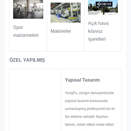
Çiçekçiler, kafeler, vintage butikler, el
yapımı el sanatları atölyeleri ve sanat
galerileri için uygundur. Marka
Açık hava
Spor
sloganlarını ve mağaza adlarını mini
kılavuz
Makineler
malzemeleri
giriş tabelası olarak kazıyın.
işaretleri
ÖZEL YAPILMIŞ
Yapısal Tasarım
YongFu, zengin deneyimleriyle
yapısal tasarım konusunda
uzmanlaşmış profesyonel bir Ar-
Ge ekibine sahiptir. Bazıları
tabela, metal etiket metal etiket