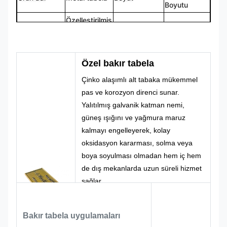
Boyutu
Özelleştirilmiş
Logo
Şekil
Özel Şekil
Logo
CMYK,
%100 Özel
Renk
Pantone, RAL
Tasarım
Özel bakır tabela
Yapım
vb.
Çinko alaşımlı alt tabaka mükemmel
pas ve korozyon direnci sunar.
Yalıtılmış galvanik katman nemi,
güneş ışığını ve yağmura maruz
kalmayı engelleyerek, kolay
oksidasyon kararması, solma veya
boya soyulması olmadan hem iç hem
de dış mekanlarda uzun süreli hizmet
sağlar.
Tamamen kişiselleştirilmiş
kişiselleştirme hizmetleri sunuyoruz:
Bakır tabela uygulamaları
özel boyutlar, uzunluk-genişlik