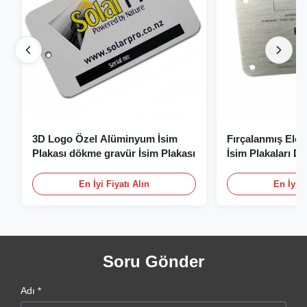
3D Logo Özel Alüminyum İsim
Fırçalanmış Elo
Plakası dökme gravür İsim Plakası
İsim Plakaları D
Plakası Logolu
En İyi Fiyatı Alın
En İyi F
Soru Gönder
Adı *