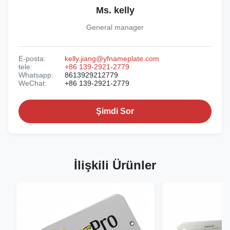
Ms. kelly
General manager
E-posta:
kelly.jiang@yfnameplate.com
tele:
+86 139-2921-2779
Whatsapp:
8613929212779
WeChat:
+86 139-2921-2779
Şimdi Sor
İlişkili Ürünler