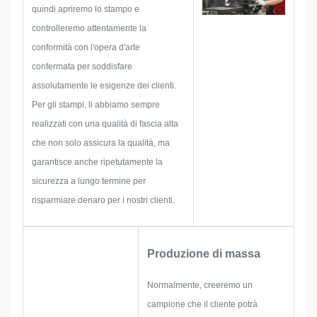
una targhetta, un adesivo in
quindi apriremo lo stampo e
metallo, un'etichetta o un
controlleremo attentamente la
cartellino in metallo, prenderemo
conformità con l'opera d'arte
in considerazione tutte le
confermata per soddisfare
possibilità di problemi che
assolutamente le esigenze dei clienti.
potrebbero verificarsi in anticipo,
Per gli stampi, li abbiamo sempre
come limiti di dimensione,
realizzati con una qualità di fascia alta
tecnica di processo, trattamento
che non solo assicura la qualità, ma
superficiale, controllo di qualità e
garantisce anche ripetutamente la
così via. Pertanto, il nostro team
sicurezza a lungo termine per
ha le competenze per fornire
risparmiare denaro per i nostri clienti.
soluzioni brillanti per te.
Produzione di massa
Normalmente, creeremo un
campione che il cliente potrà