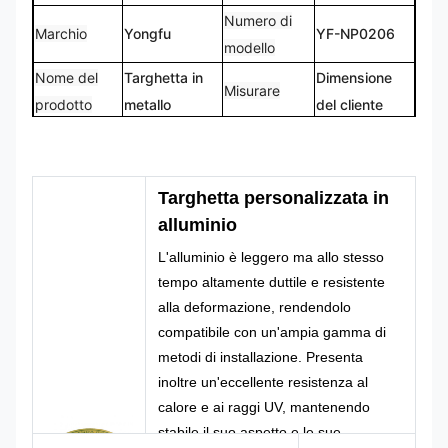
Numero di
Marchio
Yongfu
YF-NP0206
modello
Nome del
Targhetta in
Dimensione
Misurare
prodotto
metallo
del cliente
Logo
Forma
Logo
Forma
personalizzato
personalizzata
CMYK,
Targhetta personalizzata in
100% su
Colore
Pantone, RAL
Progetto
alluminio
misura
ecc
L'alluminio è leggero ma allo stesso
tempo altamente duttile e resistente
alla deformazione, rendendolo
compatibile con un'ampia gamma di
metodi di installazione. Presenta
inoltre un'eccellente resistenza al
calore e ai raggi UV, mantenendo
stabile il suo aspetto e le sue