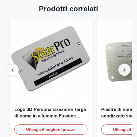
Prodotti correlati
Logo 3D Personalizzazione Targa
Piastre di nome 
di nome in alluminio Fusione
anodizzato spazz
incisione Targa di nome
piastra di nome 
con logo
Ottenga il migliore prezzo
Ottenga il m