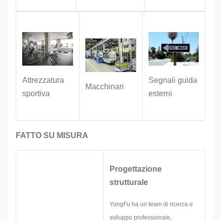
targhetta personalizzata per regali
commemorativi e regali
aziendali/aziendali, aggiungendo un
marchio unico per elevare l'atmosfera
premium e il valore commemorativo
del regalo.
Segnali guida
Attrezzatura
Macchinari
esterni
sportiva
FATTO SU MISURA
Progettazione
strutturale
YongFu ha un team di ricerca e
sviluppo professionale,