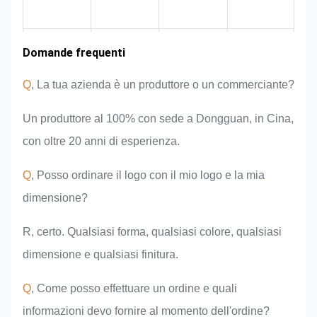
Esperienza nel
Domande frequenti
Presentazione
Vantaggi del
Zona mercato
della squadra
prodotto
settore
Q
, La tua azienda è un produttore o un commerciante?
Un produttore al 100% con sede a Dongguan, in Cina,
con oltre 20 anni di esperienza.
Q
, Posso ordinare il logo con il mio logo e la mia
dimensione?
R, certo. Qualsiasi forma, qualsiasi colore, qualsiasi
dimensione e qualsiasi finitura.
Q
, Come posso effettuare un ordine e quali
informazioni devo fornire al momento dell'ordine?