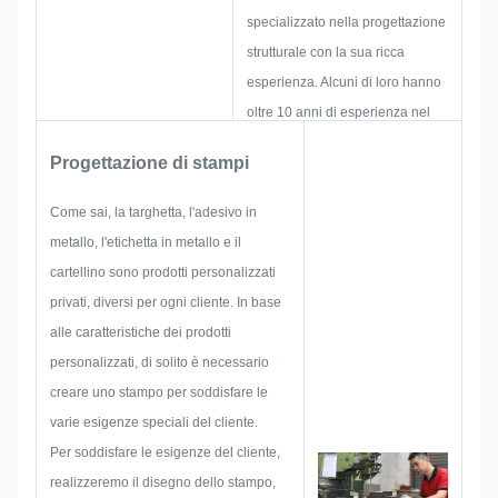
specializzato nella progettazione
strutturale con la sua ricca
esperienza. Alcuni di loro hanno
oltre 10 anni di esperienza nel
settore delle targhette, delle
Progettazione di stampi
etichette metalliche e delle
etichette adesive in metallo. Si
Come sai, la targhetta, l'adesivo in
concentrano sullo sviluppo e
metallo, l'etichetta in metallo e il
sulla costruzione di nuovi
cartellino sono prodotti personalizzati
progetti. Innanzitutto,
privati, diversi per ogni cliente. In base
elaboreranno tutta la soluzione
alle caratteristiche dei prodotti
per prodotti pratici olistici, quindi
personalizzati, di solito è necessario
prepareranno uno schizzo per
creare uno stampo per soddisfare le
assicurarsi che sia sufficiente a
varie esigenze speciali del cliente.
soddisfare il cliente.
Per soddisfare le esigenze del cliente,
Quando inizieremo a sviluppare
realizzeremo il disegno dello stampo,