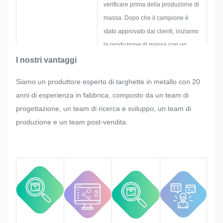
verificare prima della produzione di
massa. Dopo che il campione è
stato approvato dai clienti, iniziamo
la produzione di massa con un
rigoroso controllo di qualità.
I nostri vantaggi
Se ci sono eventuali modifiche
Siamo un produttore esperto di targhette in metallo con 20
richieste dal cliente all'improvviso
anni di esperienza in fabbrica, composto da un team di
nella produzione di massa della
progettazione, un team di ricerca e sviluppo, un team di
targhetta, dell'adesivo in metallo,
produzione e un team post-vendita.
dell'etichetta in metallo e del
cartellino, faremo del nostro meglio
per soddisfarlo se ciò potesse
essere modificato.
Monitoreremo e controlleremo la
qualità dell'intero processo
assicurandoci che soddisfi i rigorosi
requisiti di qualità.