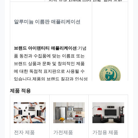
신의 요구 사항에 따라 차원, 컬러 조합
및 그래픽 디자인을 사용자 정의 할 수
있습니다. 성숙한 생산 프로세스와 함
알루미늄 이름판 애플리케이션
께,우리는 일관된 제품 품질을 보장하기
위해 대용량 주문을 지원합니다..
브랜드 아이덴티티 애플리케이션
:
기념
품 동전과 수집품에 맞는 이름표 또는
브랜드 상품과 문화 및 창의적인 제품
에 대한 독점적 표지판으로 사용될 수
있습니다.제품의 브랜드 질감과 인식성
을 효과적으로 향상시키는 것.
제품 적용
선물 및 기념품 응용 프로그램
:
기념품
과 기업/사업 선물의 사용자 지정 명판
으로 이상적입니다. 선물의 프리미엄
느낌과 기념 가치를 높이기 위해 독특
가전제품
전자 제품
가정용 제품
한 표지를 추가합니다.