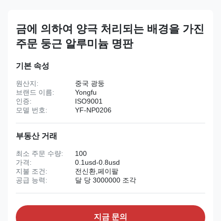
금에 의하여 양극 처리되는 배경을 가진
주문 둥근 알루미늄 명판
기본 속성
원산지:
중국 광둥
브랜드 이름:
Yongfu
인증:
ISO9001
모델 번호:
YF-NP0206
부동산 거래
최소 주문 수량:
100
가격:
0.1usd-0.8usd
지불 조건:
전신환,페이팔
공급 능력:
달 당 3000000 조각
지금 문의