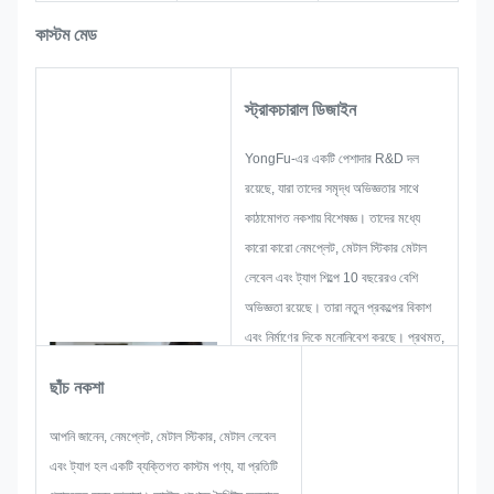
কাস্টম মেড
স্ট্রাকচারাল ডিজাইন
YongFu-এর একটি পেশাদার R&D দল
রয়েছে, যারা তাদের সমৃদ্ধ অভিজ্ঞতার সাথে
কাঠামোগত নকশায় বিশেষজ্ঞ। তাদের মধ্যে
কারো কারো নেমপ্লেট, মেটাল স্টিকার মেটাল
লেবেল এবং ট্যাগ শিল্পে 10 বছরেরও বেশি
অভিজ্ঞতা রয়েছে। তারা নতুন প্রকল্পের বিকাশ
এবং নির্মাণের দিকে মনোনিবেশ করছে। প্রথমত,
তারা সামগ্রিক ব্যবহারিক পণ্যের জন্য সমস্ত
ছাঁচ নকশা
সমাধান তৈরি করবে এবং তারপরে গ্রাহককে
সন্তুষ্ট করার জন্য যথেষ্ট নিশ্চিত করার জন্য একটি
আপনি জানেন, নেমপ্লেট, মেটাল স্টিকার, মেটাল লেবেল
স্কেচ লেআউট করবে।
এবং ট্যাগ হল একটি ব্যক্তিগত কাস্টম পণ্য, যা প্রতিটি
যখন একটি নেমপ্লেট, ধাতব স্টিকার, ধাতব