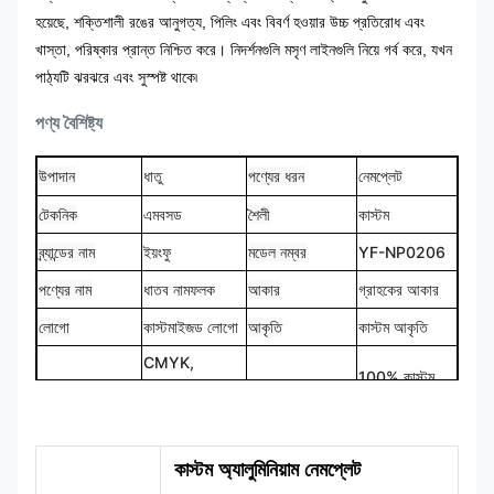
হয়েছে, শক্তিশালী রঙের আনুগত্য, পিলিং এবং বিবর্ণ হওয়ার উচ্চ প্রতিরোধ এবং
খাস্তা, পরিষ্কার প্রান্ত নিশ্চিত করে। নিদর্শনগুলি মসৃণ লাইনগুলি নিয়ে গর্ব করে, যখন
পাঠ্যটি ঝরঝরে এবং সুস্পষ্ট থাকে৷
পণ্য বৈশিষ্ট্য
উপাদান
ধাতু
পণ্যের ধরন
নেমপ্লেট
টেকনিক
শৈলী
কাস্টম
এমবসড
ব্র্যান্ডের নাম
ইয়ংফু
মডেল নম্বর
YF-NP0206
পণ্যের নাম
ধাতব নামফলক
আকার
গ্রাহকের আকার
লোগো
কাস্টমাইজড লোগো
আকৃতি
কাস্টম আকৃতি
CMYK,
100% কাস্টম
রঙ
Pantone, RAL
ডিজাইন
মেড
ইত্যাদি
কাস্টম অ্যালুমিনিয়াম নেমপ্লেট