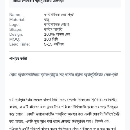
কাস্টম গোলাকার অ্যালুমিনিয়াম নামপত্র
Name:
কাস্টমাইজড নেম প্লেট
Material:
ধাতু
Logo:
কাস্টমাইজড লোগো
Shape:
কাস্টম আকৃতি
Design:
100% কাস্টম মেড
MOQ:
100 পিসি
Lead Time:
5-15 কর্মদিবস
পণ্যের বর্ণনা
গোল্ড অ্যানোডাইজড ব্যাকগ্রাউন্ড সহ কাস্টম রাউন্ড অ্যালুমিনিয়াম নেমপ্লেট
এই অ্যালুমিনিয়াম লেবেলে হালকা নির্মাণ এবং চমৎকার আবহাওয়া প্রতিরোধের বৈশিষ্ট্য
রয়েছে, যা এটি বহিরঙ্গন এবং অন্দর উভয় পরিবেশে দীর্ঘমেয়াদী ব্যবহারের জন্য উপযুক্ত
করে তোলে। বেসটি অ্যানোডাইজিং প্রযুক্তি ব্যবহার করে একটি সোনালি ফিনিশে তৈরি
করা হয়েছে, একটি সূক্ষ্ম ব্রাশ করা ধাতব টেক্সচার উপস্থাপন করে। নিদর্শন এবং
পাঠ্যগুলি একটি পরিবেশ-বান্ধব রঙের প্রক্রিয়ার মাধ্যমে উজ্জ্বল সবুজ রঙে রঙ করা