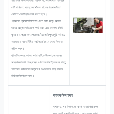
গ্রাহকের জন্য আলাদা। কাস্টম পণ্যের বৈশিষ্ট্য অনুসারে,
লেবেল বা ট্যাগ তৈরি করা শুরু করি, তখন আমরা
এটি সাধারণত গ্রাহকের বিভিন্ন বিশেষ প্রয়োজনীয়তা
সমস্ত সমস্যার সম্ভাবনা বিবেচনা করব যা আগে
মেটাতে একটি ছাঁচ তৈরি করতে হবে।
থেকেই ঘটতে পারে, যেমন আকারের সীমাবদ্ধতা,
গ্রাহকের প্রয়োজনীয়তাগুলি মেনে চলার জন্য, আমরা
প্রক্রিয়া কৌশল, পৃষ্ঠের চিকিত্সা, মান নিয়ন্ত্রণ
ছাঁচের অঙ্কন আর্টওয়ার্ক তৈরি করব এবং তারপরে ছাঁচটি
ইত্যাদি। অতএব, আমাদের দলে আপনার জন্য
খুলব এবং গ্রাহকদের প্রয়োজনীয়তাগুলি পুরোপুরি মেটাতে
উজ্জ্বল সমাধান প্রদান করার দক্ষতা রয়েছে।
সাবধানতার সাথে নিশ্চিত আর্টওয়ার্ক মেনে চলছে কিনা তা
পরীক্ষা করব।
ছাঁচগুলির জন্য, আমরা সর্বদা এটিকে উচ্চ-মানের মানের
মধ্যে তৈরি করি যা শুধুমাত্র গুণমানের বীমাই করে না কিন্তু
আমাদের গ্রাহকদের জন্য অর্থ সঞ্চয় করার জন্য বারবার
দীর্ঘমেয়াদী নিশ্চিত করে।
ব্যাপক উৎপাদন
সাধারণত, ভর উৎপাদনের আগে আমরা গ্রাহকের
জন্য একটি নমুনা তৈরি করব। গ্রাহকদের দ্বারা