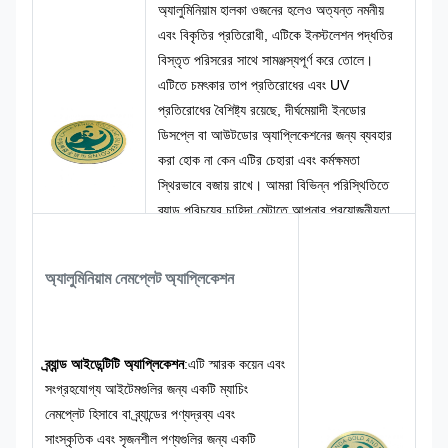
অ্যালুমিনিয়াম হালকা ওজনের হলেও অত্যন্ত নমনীয়
এবং বিকৃতির প্রতিরোধী, এটিকে ইনস্টলেশন পদ্ধতির
বিস্তৃত পরিসরের সাথে সামঞ্জস্যপূর্ণ করে তোলে।
এটিতে চমৎকার তাপ প্রতিরোধের এবং UV
প্রতিরোধের বৈশিষ্ট্য রয়েছে, দীর্ঘমেয়াদী ইনডোর
ডিসপ্লে বা আউটডোর অ্যাপ্লিকেশনের জন্য ব্যবহার
করা হোক না কেন এটির চেহারা এবং কর্মক্ষমতা
স্থিরভাবে বজায় রাখে। আমরা বিভিন্ন পরিস্থিতিতে
ব্র্যান্ড পরিচয়ের চাহিদা মেটাতে আপনার প্রয়োজনীয়তা
অনুযায়ী মাত্রা, রঙের সমন্বয় এবং গ্রাফিক ডিজাইন
কাস্টমাইজ করতে পারি। পরিপক্ক উত্পাদন প্রক্রিয়ার
অ্যালুমিনিয়াম নেমপ্লেট অ্যাপ্লিকেশন
সাথে, আমরা সামঞ্জস্যপূর্ণ পণ্যের গুণমান নিশ্চিত করতে
বাল্ক কাস্টম অর্ডার সমর্থন করি।
ব্র্যান্ড আইডেন্টিটি অ্যাপ্লিকেশন
:
এটি স্মারক কয়েন এবং
সংগ্রহযোগ্য আইটেমগুলির জন্য একটি ম্যাচিং
নেমপ্লেট হিসাবে বা ব্র্যান্ডের পণ্যদ্রব্য এবং
সাংস্কৃতিক এবং সৃজনশীল পণ্যগুলির জন্য একটি