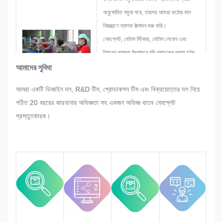
অনুমোদিত নমুনা পরে, তারপর আমরা কঠোর মান
নিয়ন্ত্রণে ব্যাপক উত্পাদন শুরু করি।
নেমপ্লেট, মেটাল স্টিকার, মেটাল লেবেল এবং
ট্যাগের ব্যাপক উৎপাদনে যদি গ্রাহকের দ্বারা হঠাৎ
করে কোনো পুনর্বিন্যাস করার অনুরোধ করা হয়,
আমাদের সুবিধা
তাহলে আমরা তা পরিমার্জন করা গেলে তা পূরণ করার
আমরা একটি ডিজাইন দল, R&D টিম, প্রোডাকশন টিম এবং বিক্রয়োত্তর দল নিয়ে
জন্য যথাসাধ্য চেষ্টা করব।
গঠিত 20 বছরের কারখানার অভিজ্ঞতা সহ একজন অভিজ্ঞ ধাতব নেমপ্লেট
কঠোর মানের প্রয়োজনীয়তা মেটাতে নিশ্চিত করার
প্রস্তুতকারক।
জন্য আমরা পুরো প্রক্রিয়ার গুণমান নিরীক্ষণ ও
নিয়ন্ত্রণ করব।