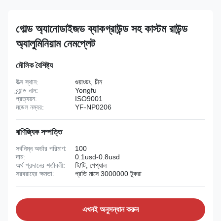
গোল্ড অ্যানোডাইজড ব্যাকগ্রাউন্ড সহ কাস্টম রাউন্ড
অ্যালুমিনিয়াম নেমপ্লেট
মৌলিক বৈশিষ্ট্য
উত্স স্থান:
গুয়াংডং, চীন
ব্র্যান্ড নাম:
Yongfu
প্রত্যয়ন:
ISO9001
মডেল নম্বর:
YF-NP0206
বাণিজ্যিক সম্পত্তি
সর্বনিম্ন অর্ডার পরিমাণ:
100
দাম:
0.1usd-0.8usd
অর্থ প্রদানের শর্তাবলী:
টি/টি, পেপ্যাল
সরবরাহের ক্ষমতা:
প্রতি মাসে 3000000 টুকরা
এখনই অনুসন্ধান করুন