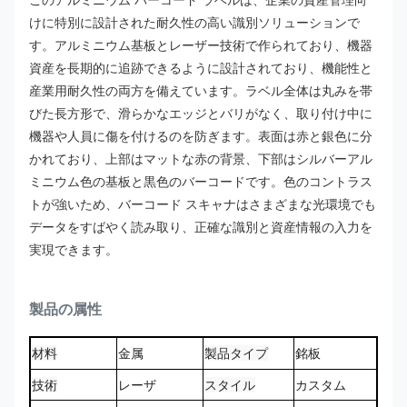
このアルミニウム バーコード ラベルは、企業の資産管理向
けに特別に設計された耐久性の高い識別ソリューションで
す。アルミニウム基板とレーザー技術で作られており、機器
資産を長期的に追跡できるように設計されており、機能性と
産業用耐久性の両方を備えています。
ラベル全体は丸みを帯
びた長方形で、滑らかなエッジとバリがなく、取り付け中に
機器や人員に傷を付けるのを防ぎます。
表面は赤と銀色に分
かれており、上部はマットな赤の背景、下部はシルバーアル
ミニウム色の基板と黒色のバーコードです。色のコントラス
トが強いため、バーコード スキャナはさまざまな光環境でも
データをすばやく読み取り、正確な識別と資産情報の入力を
実現できます。
製品の属性
材料
金属
製品タイプ
銘板
技術
レーザ
スタイル
カスタム