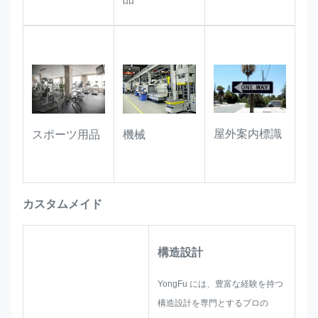
リティを完全にサポートします。
産業機器:
機械、ハードウェア付属品、
器具のラベル付けに適しています。耐
油性と耐摩耗性の特性により、ラベル
は作業場や産業環境で長期間使用して
も鮮明で読みやすい状態を保ちます。
屋外案内標識
スポーツ用品
機械
カスタムメイド
構造設計
YongFu には、豊富な経験を持つ
構造設計を専門とするプロの