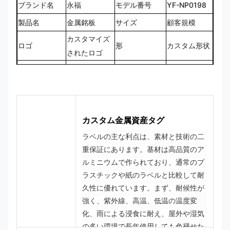
ブランド名
永福
モデル番号
YF-NP0198
製品名
金属銘板
サイズ
顧客規模
カスタマイズ
ロゴ
形
カスタム形状
されたロゴ
CMYK、パン
100%カスタ
色
トン、RALな
デザイン
ムメイド
ど
カスタム金属資産タグ
ラベルの主な利点は、素材と技術の二
重保証にあります。
基材は高品質のア
ルミニウムで作られており、通常のプ
ラスチックや紙のラベルと比較して耐
久性に優れています。
まず、耐候性が
強く、紫外線、高温、低温の温度変
化、雨による浸食に耐え、屋外や湿気
の多い環境で長年使用しても色褪せた