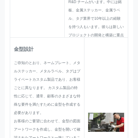
R&D チームがいます。中には銘
板、金属ステッカー、金属ラベ
ル、タグ業界で10年以上の経験
を持つ人もいます。彼らは新しい
プロジェクトの開発と構築に重点
を置いています。まず、総合的な
金型設計
実用的な製品のソリューションを
すべて検討し、それが顧客を満足
ご存知のとおり、ネームプレート、メタ
させるのに十分であることを確認
ルステッカー、メタルラベル、タグはプ
するためにスケッチをレイアウト
ライベートカスタム製品であり、お客様
します。
ごとに異なります。 カスタム製品の特
銘板、メタルステッカー、メタル
性に応じて、通常、顧客のさまざまな特
ラベル、タグの開発にあたって
殊な要件を満たすために金型を作成する
は、サイズ制限、加工技術、表面
必要があります。
処理、品質管理など、起こり得る
お客様のご要望に合わせて、金型の図面
あらゆる問題点を事前に考慮して
アートワークを作成し、金型を開いて確
開発を進めてまいります。 した
認されたアートワークと一致しているこ