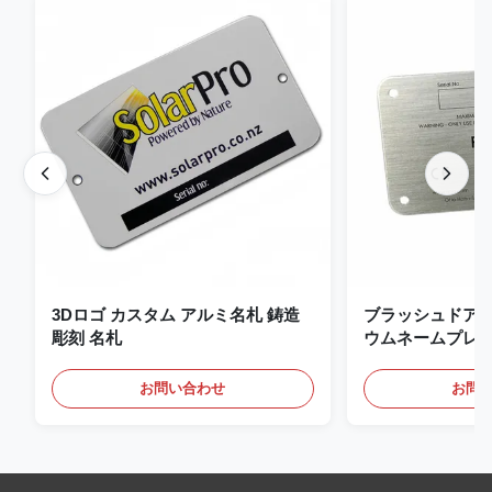
3Dロゴ カスタム アルミ名札 鋳造
ブラッシュドア
彫刻 名札
ウムネームプレー
タムネームプレー
お問い合わせ
お問