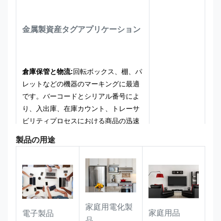
り変形したりしません。
第二に、傷が
つきにくく、耐摩耗性があります。表
金属製資産タグ
アプリケーション
面は特殊硬化処理が施されており、機
器の取り扱いや日常の清掃時の摩擦や
こすれにも耐えることができ、摩耗に
よってバーコードや文字がぼやけにく
倉庫保管と物流:
回転ボックス、棚、パ
くなっています。
同時に、アルミニウ
レットなどの機器のマーキングに最適
ム素材自体は優れた耐食性を備えてお
です。バーコードとシリアル番号によ
り、油、化学物質、粉塵などの産業環
り、入出庫、在庫カウント、トレーサ
境における一般的な汚染物質に耐性が
ビリティプロセスにおける商品の迅速
あり、複雑な作業条件下でもラベルが
かつ効率的な管理が可能になります。
製品の用途
長期間鮮明で読みやすい状態を維持し
ます。
公共資産管理:
屋外施設、公用車、事務
機器、公共資産などのシーンに完璧に
適応し、識別情報を長期間安定して保
家庭用電化製
家庭用品
電子製品
持し、資産の登録、在庫、トレーサビ
品