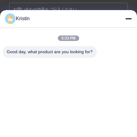
Kristin
5:33 PM
Good day, what product are you looking for?
今提出
会社住所: 広東省東?? 市 温州路46号 周武道東?? 通り
テレ: 86-769-26627821-26627821
メールアドレス:
kelly.jiang@yfnameplate.com