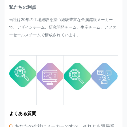
ベル、タグの量産に際し、急遽お客
私たちの利点
様からの再調整のご要望がございま
当社は20年の工場経験を持つ経験豊富な金属銘板メーカー
したら、可能な限り対応させていた
で、デザインチーム、研究開発チーム、生産チーム、アフタ
だきます。
ーセールスチームで構成されています。
プロセス全体で品質を監視および管
理し、厳しい品質要件を確実に満た
すようにします。
市場エリア
チーム紹介
製品の利点
業界経験
よくある質問
Q
, あなたの会社はメーカーですか、それとも貿易業