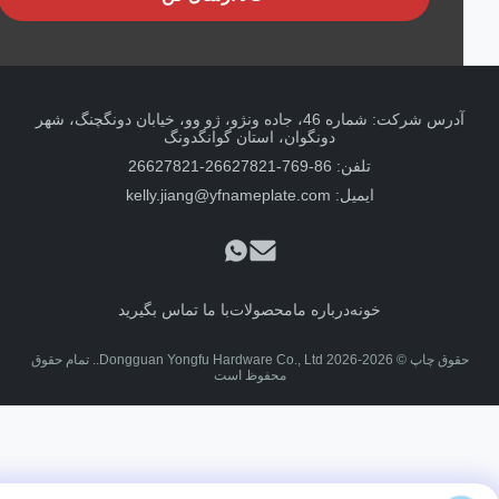
آدرس شرکت: شماره 46، جاده ونژو، ژو وو، خیابان دونگچنگ، شهر
دونگوان، استان گوانگدونگ
تلفن: 86-769-26627821-26627821
ایمیل:
kelly.jiang@yfnameplate.com
خونه
درباره ما
محصولات
با ما تماس بگیرید
حقوق چاپ © 2026-2026 Dongguan Yongfu Hardware Co., Ltd.. تمام حقوق
محفوظ است