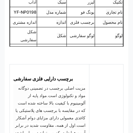
تکنیک
لیزر
سبک
آداب
نام تجاری
یونگ فو
شماره مدل
YF-NP0198
نام محصول
برچسب فلزی
اندازه
اندازه مشتری
شکل
لوگو
لوگو سفارشی
شکل
سفارشی
CMYK،
100درصدی
رنگ
Pantone، RAL
طراحی
سفارشی
و غیره
برچسب دارایی فلزی سفارشی
مزیت اصلی برچسب در تضمینی دوگانه
مواد و تکنولوژی است.
مواد پایه از
آلومینیوم با کیفیت بالا ساخته شده است
که در مقایسه با برچسب های پلاستیکی یا
کاغذی معمولی دارای مزایای دوام آشکار
است.
اول از همه، مقاومت شدید در برابر
آب و هوا دارد، که می تواند در برابر اشعه