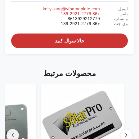
ایمیل:
kelly.jiang@yfnameplate.com
تلفن:
+86 139-2921-2779
واتساپ:
8613929212779
وی چت:
+86 139-2921-2779
حالا سوال کنيد
محصولات مرتبط