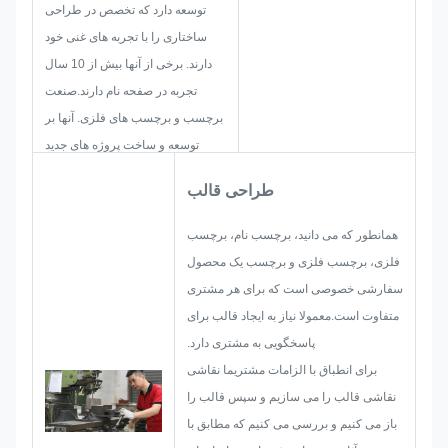
توسعه دارد که تخصص در طراحی
ساختاری را با تجربه های غنی خود
دارند. برخی از آنها بیش از 10 سال
تجربه در صفحه نام دارند.صنعت
برچسب و برچسب های فلزی. آنها بر
توسعه و ساخت پروژه های جدید
تمرکز دارند. اول، آنها تمام راه حل ها
طراحی قالب
را برای محصولات عملی جامع،و
سپس طرح یک طرح برای اطمینان
همانطور که می دانید، برچسب نام، برچسب
از آن به اندازه کافی برای رضایت
فلزی، برچسب فلزی و برچسب یک محصول
مشتری.
سفارشی خصوصی است که برای هر مشتری
هنگامی که شروع به توسعه یک
متفاوت است.معمولا نیاز به ایجاد قالب برای
برچسب نام، برچسب فلزی، برچسب
پاسخگویی به مشتری دارد.
فلزی یا برچسب، ما در نظر گرفتن
برای انطباق با الزامات مشتریما نقاشی
تمام احتمال مسئله است که ممکن
نقاشی قالب را می سازیم و سپس قالب را
است از قبل رخ دهد، مانند محدودیت
باز می کنیم و بررسی می کنیم که مطابق با
اندازه، تکنیک فرآیند،درمان سطح،