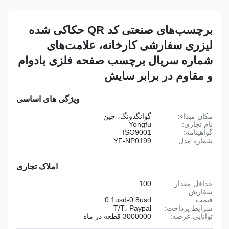
برچسب‌های صنعتی کد QR حکاکی شده
لیزری سفارشی کارخانه، علامت‌های
شماره سریال برچسب صفحه فلزی بادوام
و مقاوم در برابر سایش
ویژگی های اساسی
مکان مبداء:
گوانگدونگ، چین
نام تجاری:
Yongfu
گواهینامه:
ISO9001
شماره مدل:
YF-NP0199
املاک تجاری
حداقل مقدار
100
سفارش:
قیمت:
0.1usd-0.8usd
شرایط پرداخت:
T/T، Paypal
توانایی عرضه:
3000000 قطعه در ماه