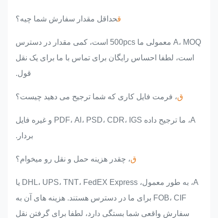
ق
حداقل مقدار سفارش شما چيه؟
A، MOQ معمولی ما 500pcs است، کمی مقدار در دسترس
است، لطفا احساس رایگان برای تماس با ما برای یک نقل
قول.
ق
، فرمت فایل کاری که شما ترجیح می دهید چیست؟
A، ما ترجیح داده PDF، Al، PSD، CDR، IGS و غیره فایل
بردار.
ق
، چقدر هزینه حمل و نقل رو ميخوام؟
A، به طور معمول، DHL، UPS، TNT، FedEX Express یا
FOB، CIF برای ما در دسترس هستند. هزینه های آن به
سفارش واقعی شما بستگی دارد، لطفا برای گرفتن نقل