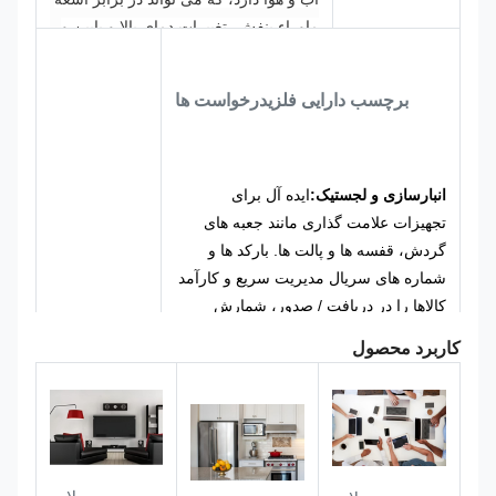
ماوراء بنفش، تغییرات دمای بالا و پایین و
فرسایش باران مقاومت کند،و پس از
استفاده در فضای باز یا محیط مرطوب
برچسب دارایی فلزی
درخواست ها
برای سال های زیادی محو نمی شود یا
تغییر شکل نمی دهد.
دوم، مقاوم در برابر
خراش و لباس است. سطح به طور خاص
سخت شده است، که می تواند به
انبارسازی و لجستیک:
ایده آل برای
اصطکاک و فرسایش در دستکاری
تجهیزات علامت گذاری مانند جعبه های
تجهیزات و تمیز کردن روزانه مقاومت
گردش، قفسه ها و پالت ها. بارکد ها و
کند.و بارکد و متن به راحتی از اثر
شماره های سریال مدیریت سریع و کارآمد
فرسایش محو نمی شوند..
در عین حال،
کالاها را در دریافت / صدور، شمارش
مواد آلومینیومی خود مقاومت خوردگی
موجود،و فرآیندهای ردیابی.
کاربرد محصول
عالی دارند، که می توانند در برابر آلاینده
های رایج در محیط صنعتی مانند روغن،
مواد شیمیایی و گرد و غبار مقاومت کنند.و
مدیریت دارایی های دولتی:
می تواند به
اطمینان حاصل کنید که برچسب برای
طور کامل به امکانات بیرونی، وسایل
مدت طولانی در شرایط کار پیچیده روشن
نقلیه رسمی، تجهیزات اداری، دارایی های