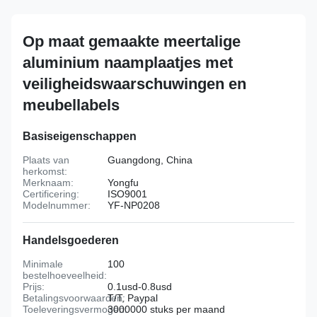
Op maat gemaakte meertalige
aluminium naamplaatjes met
veiligheidswaarschuwingen en
meubellabels
Basiseigenschappen
Plaats van
Guangdong, China
herkomst:
Merknaam:
Yongfu
Certificering:
ISO9001
Modelnummer:
YF-NP0208
Handelsgoederen
Minimale
100
bestelhoeveelheid:
Prijs:
0.1usd-0.8usd
Betalingsvoorwaarden:
T/T, Paypal
Toeleveringsvermogen:
3000000 stuks per maand