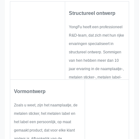
Structureel ontwerp
YongFu heeft een professioneel
R&D-team, dat zich met hun rijke
ervaringen specialiseert in
structureel ontwerp. Sommigen
van hen hebben meer dan 10
jaar ervaring in de naamplaatje-,
metalen sticker-, metalen label-
en tag-industrie. Zij richten zich
Vormontwerp
op het ontwikkelen en opbouwen
van nieuwe projecten. Eerst
Zoals u weet, zijn het naamplaatje, de
zullen ze alle oplossingen voor
metalen sticker, het metalen label en
holistische, praktische producten
het label een persoonlijk, op maat
bedenken en vervolgens een
gemaakt product, dat voor elke klant
schets maken om er zeker van te
anders is. Afhankelijk van de