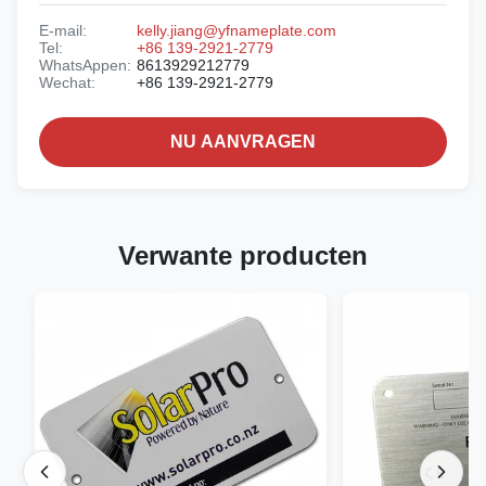
E-mail:
kelly.jiang@yfnameplate.com
Tel:
+86 139-2921-2779
WhatsAppen:
8613929212779
Wechat:
+86 139-2921-2779
NU AANVRAGEN
Verwante producten