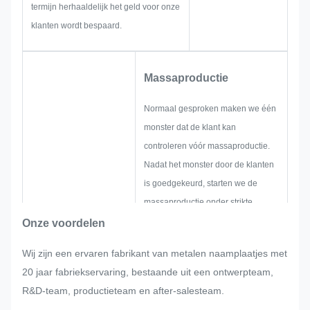
termijn herhaaldelijk het geld voor onze
klanten wordt bespaard.
Massaproductie
Normaal gesproken maken we één
monster dat de klant kan
controleren vóór massaproductie.
Nadat het monster door de klanten
is goedgekeurd, starten we de
massaproductie onder strikte
kwaliteitscontrole.
Onze voordelen
Als er plotseling door de klant
Wij zijn een ervaren fabrikant van metalen naamplaatjes met
aanpassingen worden gevraagd
20 jaar fabriekservaring, bestaande uit een ontwerpteam,
tijdens de massaproductie van het
R&D-team, productieteam en after-salesteam.
naamplaatje, de metalen sticker, het