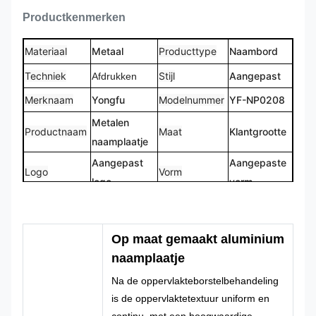
Productkenmerken
Materiaal
Metaal
Producttype
Naambord
Techniek
Stijl
Aangepast
Afdrukken
Merknaam
Yongfu
Modelnummer
YF-NP0208
Metalen
Productnaam
Maat
Klantgrootte
naamplaatje
Aangepast
Aangepaste
Logo
Vorm
logo
vorm
CMYK,
100% op
Kleur
Pantone, RAL
Ontwerp
maat
Op maat gemaakt aluminium
enz
gemaakt
naamplaatje
Na de oppervlakteborstelbehandeling
is de oppervlaktetextuur uniform en
continu, met een hoogwaardige,