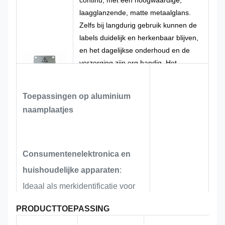
laagglanzende, matte metaalglans.
Zelfs bij langdurig gebruik kunnen de
labels duidelijk en herkenbaar blijven,
en het dagelijkse onderhoud en de
verzorging zijn erg handig. Het
drukproces, gecombineerd met
speciale inkt voor
Toepassingen op aluminium
aluminiummaterialen, wordt gevormd
naamplaatjes
door bakken en uitharden op hoge
temperatuur. Het is een volwassen en
kosteneffectieve reguliere
printoplossing in de
Consumentenelektronica en
metaalmarkeringsindustrie, geschikt
huishoudelijke apparaten
:
voor de gebruikseisen van
Ideaal als merkidentificatie voor
exportmeubilair en conforme
waarschuwingsnaamplaatjes.
hoogwaardige audiosystemen,
PRODUCTTOEPASSING
smart home-apparaten en kleine