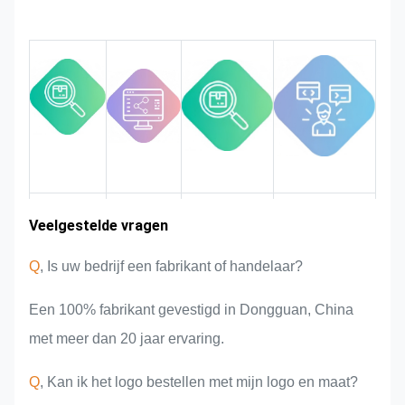
metalen label en het label, zullen
we ons best doen om hieraan te
voldoen als dat kan worden
aangepast.
Wij bewaken en controleren de
kwaliteit gedurende het hele
proces, zodat deze aan de strenge
kwaliteitseisen voldoet.
Ervaring in
Veelgestelde vragen
Markt
Teamintroductie
Productvoordelen
gebied
de sector
Q
, Is uw bedrijf een fabrikant of handelaar?
Een 100% fabrikant gevestigd in Dongguan, China
met meer dan 20 jaar ervaring.
Q
, Kan ik het logo bestellen met mijn logo en maat?