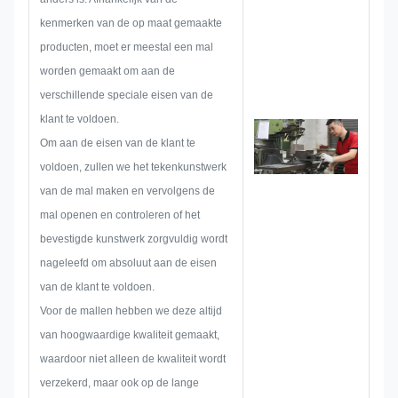
zijn dat deze voldoende is om de
kenmerken van de op maat gemaakte
klant tevreden te stellen.
producten, moet er meestal een mal
Wanneer we beginnen met het
worden gemaakt om aan de
ontwikkelen van een
verschillende speciale eisen van de
naamplaatje, metalen sticker,
klant te voldoen.
metalen label of label, zullen we
Om aan de eisen van de klant te
van tevoren alle mogelijke
voldoen, zullen we het tekenkunstwerk
problemen overwegen, zoals
van de mal maken en vervolgens de
beperking van de afmetingen,
mal openen en controleren of het
procestechniek,
bevestigde kunstwerk zorgvuldig wordt
oppervlaktebehandeling,
nageleefd om absoluut aan de eisen
kwaliteitscontrole enzovoort.
van de klant te voldoen.
Daarom beschikt ons team over
Voor de mallen hebben we deze altijd
de vaardigheden om briljante
van hoogwaardige kwaliteit gemaakt,
oplossingen voor u te leveren.
waardoor niet alleen de kwaliteit wordt
verzekerd, maar ook op de lange