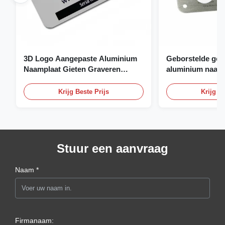
3D Logo Aangepaste Aluminium
Geborstelde gea
Naamplaat Gieten Graveren
aluminium naamp
Naamplaat
naamplaat op ma
Krijg Beste Prijs
Krijg Be
Stuur een aanvraag
Naam *
Firmanaam: