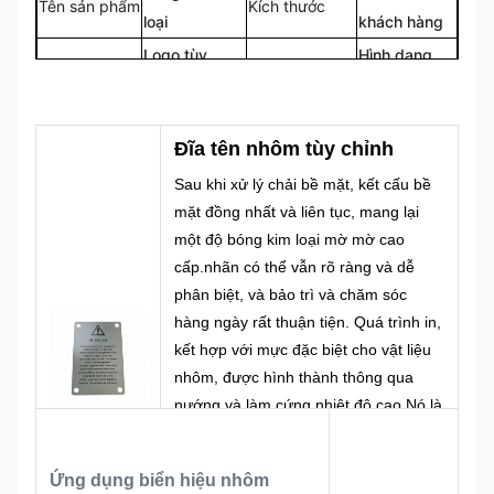
Tên sản phẩm
Kích thước
loại
khách hàng
Logo tùy
Hình dạng
Logo
Hình dạng
chỉnh
tùy chỉnh
CMYK,
100% tùy
Màu sắc
Pantone, RAL
Thiết kế
Đĩa tên nhôm tùy chỉnh
chỉnh
v.v.
Sau khi xử lý chải bề mặt, kết cấu bề
mặt đồng nhất và liên tục, mang lại
một độ bóng kim loại mờ mờ cao
cấp.nhãn có thể vẫn rõ ràng và dễ
phân biệt, và bảo trì và chăm sóc
hàng ngày rất thuận tiện. Quá trình in,
kết hợp với mực đặc biệt cho vật liệu
nhôm, được hình thành thông qua
nướng và làm cứng nhiệt độ cao.Nó là
một giải pháp in chính thống trưởng
thành và hiệu quả về chi phí trong
Ứng dụng biển hiệu nhôm
ngành công nghiệp đánh dấu kim loại,