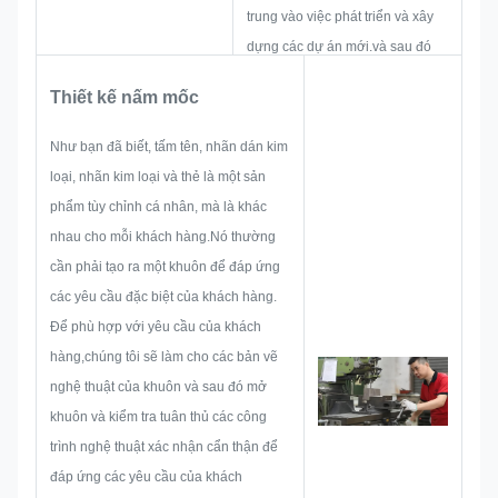
trung vào việc phát triển và xây
dựng các dự án mới.và sau đó
bố trí một bản phác thảo để đảm
Thiết kế nấm mốc
bảo nó đủ để thỏa mãn khách
hàng.
Như bạn đã biết, tấm tên, nhãn dán kim
Khi bắt đầu phát triển một biển
loại, nhãn kim loại và thẻ là một sản
hiệu, nhãn kim loại, nhãn kim
phẩm tùy chỉnh cá nhân, mà là khác
loại hoặc thẻ, chúng tôi sẽ xem
nhau cho mỗi khách hàng.Nó thường
xét tất cả các vấn đề khả năng có
cần phải tạo ra một khuôn để đáp ứng
thể xảy ra trước, chẳng hạn như
các yêu cầu đặc biệt của khách hàng.
giới hạn kích thước, kỹ thuật quá
Để phù hợp với yêu cầu của khách
trình,xử lý bề mặtVì vậy, đội ngũ
hàng,chúng tôi sẽ làm cho các bản vẽ
của chúng tôi có những kỹ năng
nghệ thuật của khuôn và sau đó mở
để cung cấp các giải pháp tuyệt
khuôn và kiểm tra tuân thủ các công
vời cho bạn.
trình nghệ thuật xác nhận cẩn thận để
đáp ứng các yêu cầu của khách