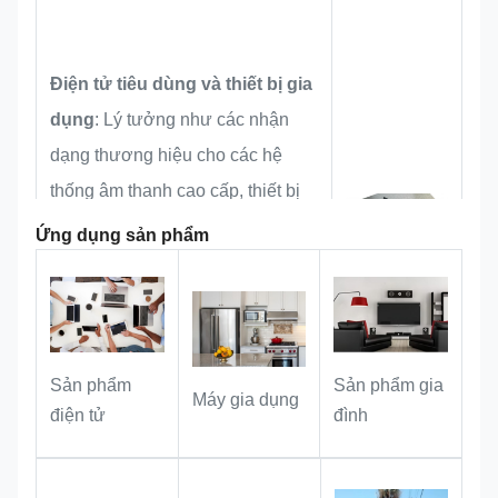
phù hợp với các yêu cầu sử dụng đồ
nội thất xuất khẩu và biển báo phù
hợp.
Điện tử tiêu dùng và thiết bị gia
dụng
: Lý tưởng như các nhận
dạng thương hiệu cho các hệ
thống âm thanh cao cấp, thiết bị
gia đình thông minh và các thiết bị
Ứng dụng sản phẩm
gia đình nhỏ, tăng cường kết cấu
sản phẩm và nhận dạng thương
hiệu.
Sản phẩm
Sản phẩm gia
: Hoàn hảo
Thiết kế & trang trí nhà
Máy gia dụng
điện tử
đình
như là dấu hiệu thương hiệu cho
đồ nội thất tùy chỉnh và đồ nội thất
mềm.