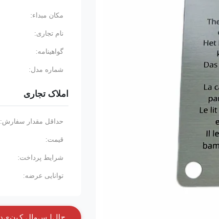
مکان مبداء:
نام تجاری:
گواهینامه:
شماره مدل:
املاک تجاری
حداقل مقدار سفارش:
قیمت:
شرایط پرداخت:
توانایی عرضه:
ح
ا
ل
ا
س
و
ا
ل
ک
ن
ي
د