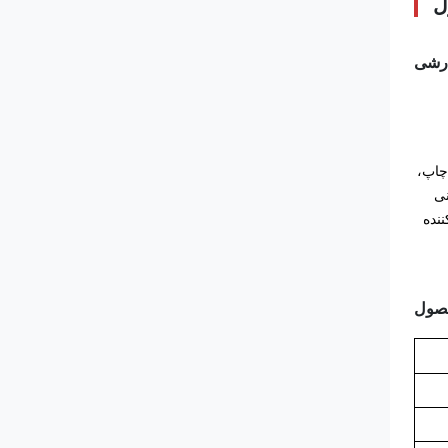
ل
ارشی
چاپ،
نی
نده
صول