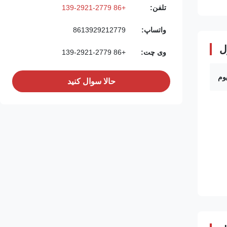
تلفن:
+86 139-2921-2779
واتساپ:
8613929212779
ل
وی چت:
+86 139-2921-2779
وم
حالا سوال کنيد