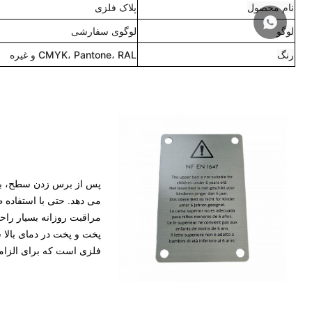
نام محصول
پلاک فلزی
لوگو
لوگوی سفارشی
رنگ
CMYK، Pantone، RAL و غیره
پس از برس زدن سطح، با
می دهد. حتی با استفاده 
مراقبت روزانه بسیار راح
پخت و پخت در دمای بالا
فلزی است که برای الزاما