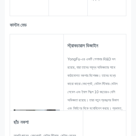
কাস্টম মেড
স্ট্রাকচারাল ডিজাইন
YongFu-এর একটি পেশাদার R&D দল
রয়েছে, যারা তাদের সমৃদ্ধ অভিজ্ঞতার সাথে
কাঠামোগত নকশায় বিশেষজ্ঞ। তাদের মধ্যে
কারো কারো নেমপ্লেট, মেটাল স্টিকার মেটাল
লেবেল এবং ট্যাগ শিল্পে 10 বছরেরও বেশি
অভিজ্ঞতা রয়েছে। তারা নতুন প্রকল্পের বিকাশ
এবং নির্মাণের দিকে মনোনিবেশ করছে। প্রথমত,
তারা সামগ্রিক ব্যবহারিক পণ্যের জন্য সমস্ত
ছাঁচ নকশা
সমাধান তৈরি করবে এবং তারপরে গ্রাহককে
সন্তুষ্ট করার জন্য যথেষ্ট নিশ্চিত করার জন্য একটি
আপনি জানেন, নেমপ্লেট, মেটাল স্টিকার, মেটাল লেবেল