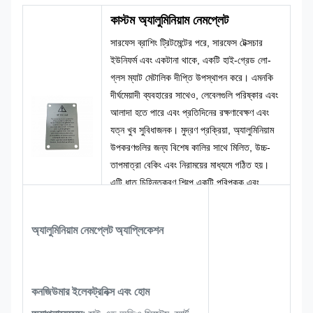
কাস্টম অ্যালুমিনিয়াম নেমপ্লেট
সারফেস ব্রাশিং ট্রিটমেন্টের পরে, সারফেস টেক্সচার
ইউনিফর্ম এবং একটানা থাকে, একটি হাই-গ্রেড লো-
গ্লস ম্যাট মেটালিক দীপ্তি উপস্থাপন করে। এমনকি
দীর্ঘমেয়াদী ব্যবহারের সাথেও, লেবেলগুলি পরিষ্কার এবং
আলাদা হতে পারে এবং প্রতিদিনের রক্ষণাবেক্ষণ এবং
যত্ন খুব সুবিধাজনক। মুদ্রণ প্রক্রিয়া, অ্যালুমিনিয়াম
উপকরণগুলির জন্য বিশেষ কালির সাথে মিলিত, উচ্চ-
তাপমাত্রা বেকিং এবং নিরাময়ের মাধ্যমে গঠিত হয়।
এটি ধাতু চিহ্নিতকরণ শিল্পে একটি পরিপক্ক এবং
সাশ্রয়ী মূলধারার মুদ্রণ সমাধান, রপ্তানি আসবাবপত্র
এবং সম্মতিসূচক সতর্কীকরণ নেমপ্লেটের ব্যবহারের
অ্যালুমিনিয়াম নেমপ্লেট অ্যাপ্লিকেশন
প্রয়োজনীয়তার জন্য উপযুক্ত।
কনজিউমার ইলেকট্রনিক্স এবং হোম