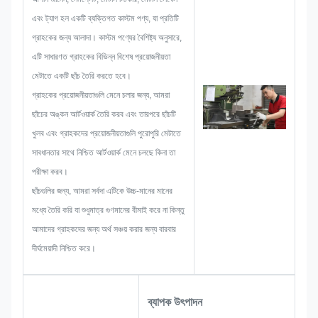
স্কেচ লেআউট করবে।
এবং ট্যাগ হল একটি ব্যক্তিগত কাস্টম পণ্য, যা প্রতিটি
যখন একটি নেমপ্লেট, ধাতব স্টিকার, ধাতব
গ্রাহকের জন্য আলাদা। কাস্টম পণ্যের বৈশিষ্ট্য অনুসারে,
লেবেল বা ট্যাগ তৈরি করা শুরু করি, তখন আমরা
এটি সাধারণত গ্রাহকের বিভিন্ন বিশেষ প্রয়োজনীয়তা
সমস্ত সমস্যার সম্ভাবনা বিবেচনা করব যা আগে
মেটাতে একটি ছাঁচ তৈরি করতে হবে।
থেকেই ঘটতে পারে, যেমন আকারের সীমাবদ্ধতা,
গ্রাহকের প্রয়োজনীয়তাগুলি মেনে চলার জন্য, আমরা
প্রক্রিয়া কৌশল, পৃষ্ঠের চিকিত্সা, মান নিয়ন্ত্রণ
ছাঁচের অঙ্কন আর্টওয়ার্ক তৈরি করব এবং তারপরে ছাঁচটি
ইত্যাদি। অতএব, আমাদের দলে আপনার জন্য
খুলব এবং গ্রাহকদের প্রয়োজনীয়তাগুলি পুরোপুরি মেটাতে
উজ্জ্বল সমাধান প্রদান করার দক্ষতা রয়েছে।
সাবধানতার সাথে নিশ্চিত আর্টওয়ার্ক মেনে চলছে কিনা তা
পরীক্ষা করব।
ছাঁচগুলির জন্য, আমরা সর্বদা এটিকে উচ্চ-মানের মানের
মধ্যে তৈরি করি যা শুধুমাত্র গুণমানের বীমাই করে না কিন্তু
আমাদের গ্রাহকদের জন্য অর্থ সঞ্চয় করার জন্য বারবার
দীর্ঘমেয়াদী নিশ্চিত করে।
ব্যাপক উৎপাদন