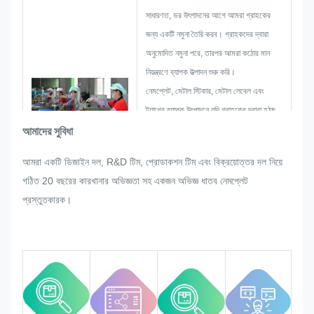
সাধারণত, ভর উৎপাদনের আগে আমরা গ্রাহকের
জন্য একটি নমুনা তৈরি করব। গ্রাহকদের দ্বারা
অনুমোদিত নমুনা পরে, তারপর আমরা কঠোর মান
নিয়ন্ত্রণে ব্যাপক উত্পাদন শুরু করি।
নেমপ্লেট, মেটাল স্টিকার, মেটাল লেবেল এবং
ট্যাগের ব্যাপক উৎপাদনে যদি গ্রাহকের দ্বারা হঠাৎ
করে কোনো পুনর্বিন্যাস করার অনুরোধ করা হয়,
আমাদের সুবিধা
তাহলে আমরা তা পরিমার্জন করা গেলে তা পূরণ করার
আমরা একটি ডিজাইন দল, R&D টিম, প্রোডাকশন টিম এবং বিক্রয়োত্তর দল নিয়ে
জন্য যথাসাধ্য চেষ্টা করব।
গঠিত 20 বছরের কারখানার অভিজ্ঞতা সহ একজন অভিজ্ঞ ধাতব নেমপ্লেট
কঠোর মানের প্রয়োজনীয়তা মেটাতে নিশ্চিত করার
প্রস্তুতকারক।
জন্য আমরা পুরো প্রক্রিয়ার গুণমান নিরীক্ষণ ও
নিয়ন্ত্রণ করব।