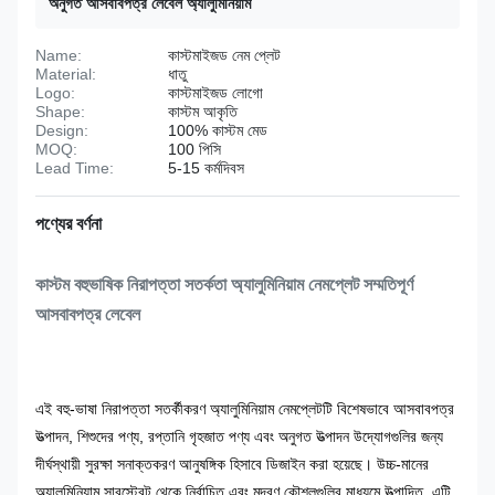
অনুগত আসবাবপত্র লেবেল অ্যালুমিনিয়াম
Name:
কাস্টমাইজড নেম প্লেট
Material:
ধাতু
Logo:
কাস্টমাইজড লোগো
Shape:
কাস্টম আকৃতি
Design:
100% কাস্টম মেড
MOQ:
100 পিসি
Lead Time:
5-15 কর্মদিবস
পণ্যের বর্ণনা
কাস্টম বহুভাষিক নিরাপত্তা সতর্কতা অ্যালুমিনিয়াম নেমপ্লেট সম্মতিপূর্ণ
আসবাবপত্র লেবেল
এই বহু-ভাষা নিরাপত্তা সতর্কীকরণ অ্যালুমিনিয়াম নেমপ্লেটটি বিশেষভাবে আসবাবপত্র
উত্পাদন, শিশুদের পণ্য, রপ্তানি গৃহজাত পণ্য এবং অনুগত উত্পাদন উদ্যোগগুলির জন্য
দীর্ঘস্থায়ী সুরক্ষা সনাক্তকরণ আনুষঙ্গিক হিসাবে ডিজাইন করা হয়েছে। উচ্চ-মানের
অ্যালুমিনিয়াম সাবস্ট্রেট থেকে নির্বাচিত এবং মুদ্রণ কৌশলগুলির মাধ্যমে উত্পাদিত, এটি