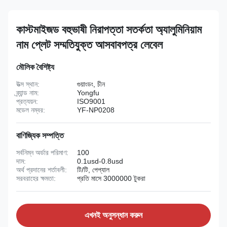
কাস্টমাইজড বহুভাষী নিরাপত্তা সতর্কতা অ্যালুমিনিয়াম
নাম প্লেট সম্মতিযুক্ত আসবাবপত্র লেবেল
মৌলিক বৈশিষ্ট্য
উত্স স্থান:
গুয়াংডং, চীন
ব্র্যান্ড নাম:
Yongfu
প্রত্যয়ন:
ISO9001
মডেল নম্বর:
YF-NP0208
বাণিজ্যিক সম্পত্তি
সর্বনিম্ন অর্ডার পরিমাণ:
100
দাম:
0.1usd-0.8usd
অর্থ প্রদানের শর্তাবলী:
টি/টি, পেপ্যাল
সরবরাহের ক্ষমতা:
প্রতি মাসে 3000000 টুকরা
এখনই অনুসন্ধান করুন