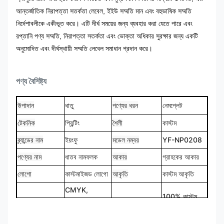
আন্তর্জাতিক নিরাপত্তা সতর্কতা লেবেল, ইইউ সম্মতি মান এবং বহুভাষিক সম্মতি
নির্দেশাবলীকে একীভূত করে। এটি দীর্ঘ সময়ের জন্য ব্যবহার করা যেতে পারে এবং
রপ্তানি পণ্য সম্মতি, নিরাপত্তা সতর্কতা এবং ভোক্তা অধিকার সুরক্ষার জন্য একটি
অনুমোদিত এবং দীর্ঘস্থায়ী সম্মতি লেবেল সমাধান প্রদান করে।
পণ্য বৈশিষ্ট্য
উপাদান
ধাতু
পণ্যের ধরন
নেমপ্লেট
টেকনিক
শৈলী
কাস্টম
প্রিন্টিং
ব্র্যান্ডের নাম
ইয়ংফু
মডেল নম্বর
YF-NP0208
পণ্যের নাম
ধাতব নামফলক
আকার
গ্রাহকের আকার
লোগো
কাস্টমাইজড লোগো
আকৃতি
কাস্টম আকৃতি
CMYK,
100% কাস্টম
রঙ
Pantone, RAL
ডিজাইন
মেড
ইত্যাদি