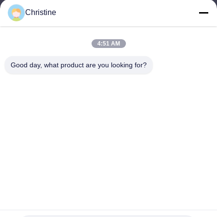
Christine
4:51 AM
এখনই জমা দিন
Good day, what product are you looking for?
কোম্পানির ঠিকানাঃ নং ৪৬, ওয়েনঝু রোড, ঝৌউউ, ডংচেং স্ট্রিট, ডংগুয়ান সিটি, গুয়াংডং
প্রদেশ
টেল: 86-769-26627821-26627821
ইমেইল:
kelly.jiang@yfnameplate.com
বাড়ি
আমাদের সম্বন্ধে
পণ্য
আমাদের সাথে যোগাযোগ