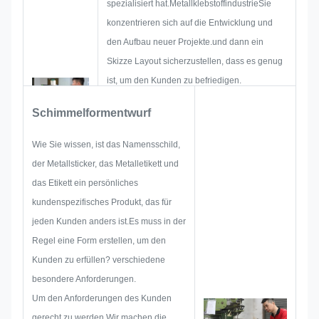
spezialisiert hat.MetallklebstoffindustrieSie
konzentrieren sich auf die Entwicklung und
den Aufbau neuer Projekte.und dann ein
Skizze Layout sicherzustellen, dass es genug
ist, um den Kunden zu befriedigen.
Wenn wir mit der Entwicklung eines
Schimmelformentwurf
Namensschildes, eines Metallstickers, eines
Metalllabels oder eines Metalltags beginnen,
Wie Sie wissen, ist das Namensschild,
werden wir alle möglichen Probleme im
der Metallsticker, das Metalletikett und
Voraus berücksichtigen, wie z.B.
das Etikett ein persönliches
Größenbeschränkungen,
kundenspezifisches Produkt, das für
Prozesstechnik,OberflächenbehandlungDaher
jeden Kunden anders ist.Es muss in der
verfügt unser Team über die Fähigkeiten, um
Regel eine Form erstellen, um den
die brillanten Lösungen für Sie zu liefern.
Kunden zu erfüllen? verschiedene
besondere Anforderungen.
Um den Anforderungen des Kunden
gerecht zu werden,Wir machen die