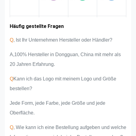
sicherzustellen, dass sie den
strengen Qualitätsanforderungen
entspricht.
Erfahrungen in
Häufig gestellte Fragen
Einführung der
Marktgebiet
Produktvorteile
Mannschaft
der Industrie
Q
, Ist Ihr Unternehmen Hersteller oder Händler?
A,100% Hersteller in Dongguan, China mit mehr als
20 Jahren Erfahrung.
Q
Kann ich das Logo mit meinem Logo und Größe
bestellen?
Jede Form, jede Farbe, jede Größe und jede
Oberfläche.
Q
, Wie kann ich eine Bestellung aufgeben und welche