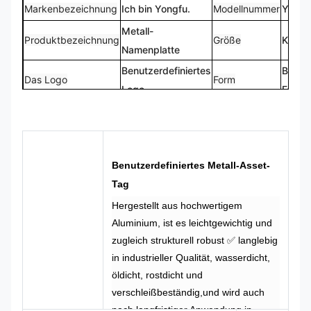
Markenbezeichnung
Ich bin Yongfu.
Modellnummer
YF-N
Metall-
Produktbezeichnung
Größe
Kunde
Namenplatte
Benutzerdefiniertes
Benutz
Das Logo
Form
Logo
Form
CMYK, Pantone,
100%
Farbe
Entwurf
RAL usw.
maßge
Benutzerdefiniertes Metall-Asset-
Tag
Hergestellt aus hochwertigem
Aluminium, ist es leichtgewichtig und
zugleich strukturell robust ✅ langlebig
in industrieller Qualität, wasserdicht,
öldicht, rostdicht und
verschleißbeständig,und wird auch
nach langfristiger Anwendung in