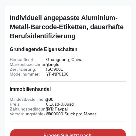
Individuell angepasste Aluminium-
Metall-Barcode-Etiketten, dauerhafte
Berufsidentifizierung
Grundlegende Eigenschaften
Herkunftsort:
Guangdong, China
Markenbezeichnung:
Yongfu
Zertifizierung:
ISO9001
Modellnummer:
YF-NP0190
Immobilienhandel
Mindestbestellmenge:
100
Preis:
0.1usd-0.8usd
Zahlungsbedingungen:
T/T, Paypal
Versorgungsfähigkeit:
3000000 Stück pro Monat
Fragen Sie jetzt nach.