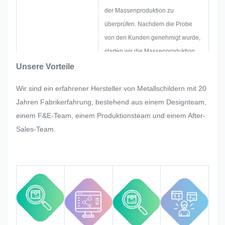
der Massenproduktion zu
überprüfen. Nachdem die Probe
von den Kunden genehmigt wurde,
starten wir die Massenproduktion
unter strenger Qualitätskontrolle.
Unsere Vorteile
Wenn der Kunde bei der
Wir sind ein erfahrener Hersteller von Metallschildern mit 20
Massenproduktion des
Jahren Fabrikerfahrung, bestehend aus einem Designteam,
Namensschildes, des
einem F&E-Team, einem Produktionsteam und einem After-
Metallstickers, des Metalllabels und
Sales-Team.
der Etikette plötzlich Änderungen
verlangt, werden wir unser Bestes
tun, um ihn zu befriedigen, wenn
dies geändert werden kann.
Wir werden die Qualität während
des gesamten Prozesses
überwachen und kontrollieren, um