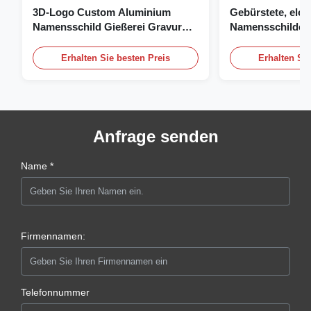
3D-Logo Custom Aluminium
Gebürstete, elox
Namensschild Gießerei Gravur
Namensschilder, 
Namensschild
individuelles Na
Logo
Erhalten Sie besten Preis
Erhalten Sie
Anfrage senden
Name *
Firmennamen:
Telefonnummer