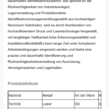
dauerhaftes Identifikationszubehör, das speziell für die
Rückverfolgbarkeit von Industrieanlagen,
Lagerverwaltung,und Produktionslinie-
IdentifikationsmanagementAusgewählt aus hochwertigen
Aluminium-Substraten, wird es durch Kombination von
hochauflösendem Druck und Lasertechnologie hergestellt,
mit langlebiger Haltbarkeit,hohe Erkennungsstabilität und
InstallationsflexibilitätEs kann lange Zeit unter komplexen
Arbeitsbedingungen eingesetzt werden und bietet eine
präzise und dauerhafte Identifizierung und
Rückverfolgbarkeitsverwaltung von Ausrüstung,
Vermögenswerten und Lagerhallen.
Produktattribute
Material
Metall
Art der Ware
Namen
Technik
Laser
Stil
Gewoh