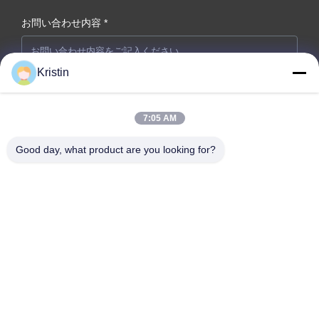
お問い合わせ内容 *
Kristin
7:05 AM
Good day, what product are you looking for?
今提出
会社住所: 広東省東?? 市 温州路46号 周武道東?? 通り
テレ: 86-769-26627821-26627821
メールアドレス:
kelly.jiang@yfnameplate.com