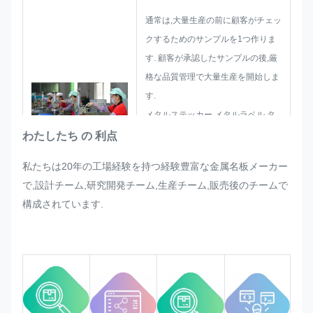
通常は,大量生産の前に顧客がチェッ
クするためのサンプルを1つ作りま
す. 顧客が承認したサンプルの後,厳
格な品質管理で大量生産を開始しま
す.
メタルステッカー,メタルラベル,タ
グの大量生産で突然顧客から要求さ
わたしたち の 利点
れた調整がある場合,変更可能な場合
私たちは20年の工場経験を持つ経験豊富な金属名板メーカー
は,それを満足させるために最善を尽
で,設計チーム,研究開発チーム,生産チーム,販売後のチームで
くします.
構成されています.
厳格な品質要件を満たすようにしま
す.