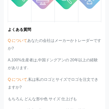
市場領域
チーム紹介
製品の利点
業界での経験
よくある質問
Q について
あなたの会社はメーカーかトレーダーです
か?
A,100%生産者は,中国ドングアンの 20年以上の経験
があります.
Q について
,私は私のロゴとサイズでロゴを注文でき
ますか?
もちろん どんな形や色 サイズ 仕上げも