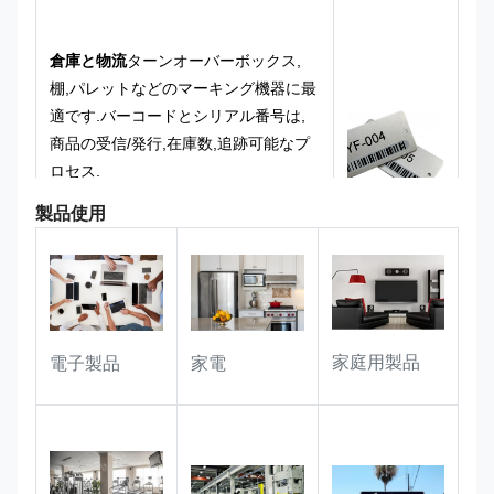
✅ 二重識別設計,視覚とQRコードの二
重認識,管理効率の向上
✅ 薄くて軽くて頑丈で 柔軟に設置で
倉庫と物流
ターンオーバーボックス,
きます
棚,パレットなどのマーキング機器に最
適です.バーコードとシリアル番号は,
商品の受信/発行,在庫数,追跡可能なプ
ロセス.
製品使用
工業用機器:
機械,ハードウェアアクセ
サリー,楽器のラベルに適しています.
油耐性,耐磨性があります.レーベルは,
ワークショップや産業環境での長期使
用中でも,明瞭で読み取れるようにしま
家庭用製品
電子製品
家電
す..