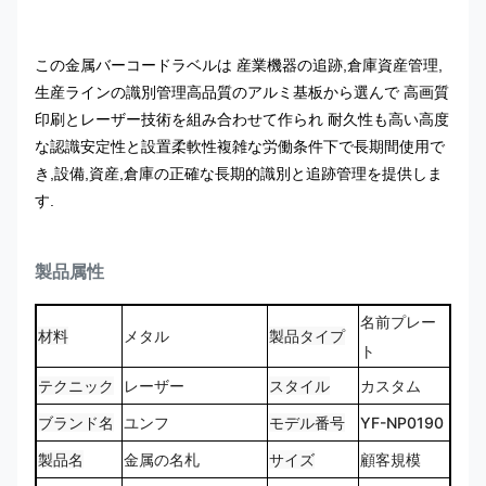
この金属バーコードラベルは 産業機器の追跡,倉庫資産管理,
生産ラインの識別管理高品質のアルミ基板から選んで 高画質
印刷とレーザー技術を組み合わせて作られ 耐久性も高い高度
な認識安定性と設置柔軟性複雑な労働条件下で長期間使用で
き,設備,資産,倉庫の正確な長期的識別と追跡管理を提供しま
す.
製品属性
名前プレー
材料
メタル
製品タイプ
ト
テクニック
レーザー
スタイル
カスタム
ブランド名
ユンフ
モデル番号
YF-NP0190
製品名
金属の名札
サイズ
顧客規模