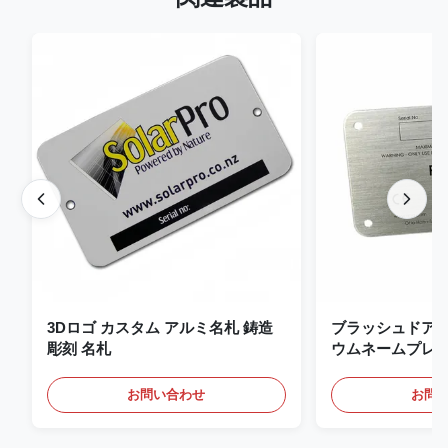
3Dロゴ カスタム アルミ名札 鋳造
ブラッシュドア
彫刻 名札
ウムネームプレー
タムネームプレー
お問い合わせ
お問