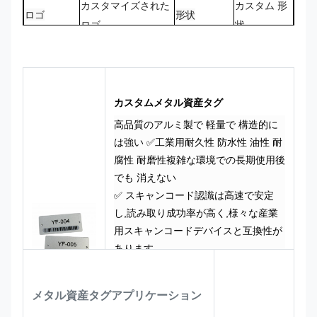
カスタマイズされた
カスタム 形
ロゴ
形状
ロゴ
状
CMYK,Pantone,RAL
100% オー
色
デザイン
など
ダーメイド
カスタムメタル資産タグ
高品質のアルミ製で 軽量で 構造的に
は強い ✅工業用耐久性 防水性 油性 耐
腐性 耐磨性複雑な環境での長期使用後
でも 消えない
✅ スキャンコード認識は高速で安定
し,読み取り成功率が高く,様々な産業
用スキャンコードデバイスと互換性が
あります
✅ 産業用耐久性,防水性,油性,耐腐性,耐
着性,複雑な環境での長期使用後でも色
メタル資産タグ
アプリケーション
が消えない