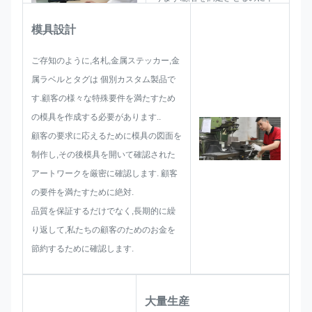
分であることを確認するためにス
模具設計
ケッチを配置.
サイズ制限,プロセスの技術,技術,
ご存知のように,名札,金属ステッカー,金
技術,技術,技術,技術,技術,技術,技
属ラベルとタグは 個別カスタム製品で
術,技術,技術,技術,技術表面処理優
す.顧客の様々な特殊要件を満たすため
れたソリューションを提供できる
の模具を作成する必要があります..
スキルを持っています.
顧客の要求に応えるために模具の図面を
制作し,その後模具を開いて確認された
アートワークを厳密に確認します. 顧客
の要件を満たすために絶対.
品質を保証するだけでなく,長期的に繰
り返して,私たちの顧客のためのお金を
節約するために確認します.
大量生産