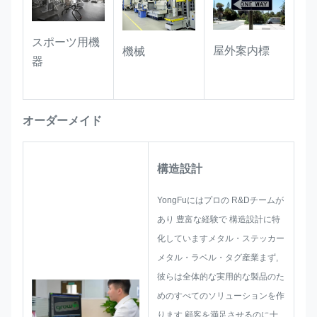
スポーツ用機
屋外案内標
機械
器
オーダーメイド
構造設計
YongFuにはプロの R&Dチームが
あり 豊富な経験で 構造設計に特
化していますメタル・ステッカー
メタル・ラベル・タグ産業まず,
彼らは全体的な実用的な製品のた
めのすべてのソリューションを作
ります.顧客を満足させるのに十