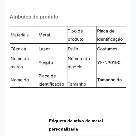
Atributos do produto
Tipo de
Placa de
Materiais
Metal
produto
identificação
Técnica
Laser
Estilo
Costumes
Nome da
Número do
Yongfu
YF-NP0190
marca
modelo
Placa de
Nome do
Tamanho do
identificação
Tamanho
produto
cliente
metálica
Logotipo
Forma
Logotipo
Forma
personalizado
personalizada
CMYK,
Etiqueta de ativo de metal
100% feito
Cores
Pantone, RAL,
Projeto
personalizada
sob medida
etc.