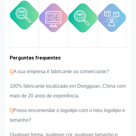
puder ser modificado.
Vamos monitorizar e controlar a
qualidade em todo o processo,
garantindo que ele atenda aos
rigorosos requisitos de qualidade.
Experiência na
Perguntas frequentes
Área de
Introdução da
Vantagens do
mercado
equipa
produto
indústria
Q
A sua empresa é fabricante ou comerciante?
100% fabricante localizado em Dongguan, China com
mais de 20 anos de experiência.
Q
Posso encomendar o logotipo com o meu logotipo e
tamanho?
Qualquer forma, qualquer cor, qualquer tamanho e