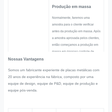
Produção em massa
Normalmente, faremos uma
amostra para o cliente verificar
antes da produção em massa. Após
a amostra aprovada pelos clientes,
então começamos a produção em
massa em rigoroso controle de
qualidade.
Nossas Vantagens
Se houver qualquer reajuste
Somos um fabricante experiente de placas metálicas com
solicitado pelo cliente
20 anos de experiência na fábrica, composto por uma
repentinamente na produção em
equipe de design, equipe de P&D, equipe de produção e
massa da placa de identificação,
equipe pós-venda.
adesivo metálico, etiqueta e
etiqueta de metal, faremos o nosso
melhor para satisfazê-lo se isso