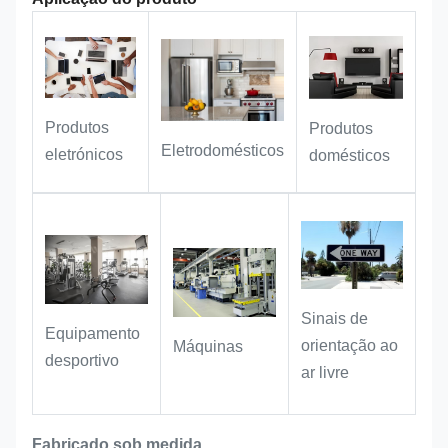
complexos
inventários,e processos de
✅ Design de identificação dupla,
rastreabilidade.
reconhecimento duplo de código
visual e QR, maior eficiência de
Equipamento industrial:
Adequado
gestão
para rotulagem de máquinas,
Produtos
Produtos
✅ é fino, leve, resistente, flexível de
acessórios de hardware e
Eletrodomésticos
eletrónicos
domésticos
instalar e adequado para vários
instrumentos, com propriedades
equipamentos e cenários de
resistentes ao óleo e ao desgaste,Os
armazenagem
rótulos permanecem claros e legíveis
mesmo durante a utilização
prolongada em oficinas e ambientes
industriais..
Sinais de
Equipamento
orientação ao
Máquinas
desportivo
ar livre
Fabricado sob medida