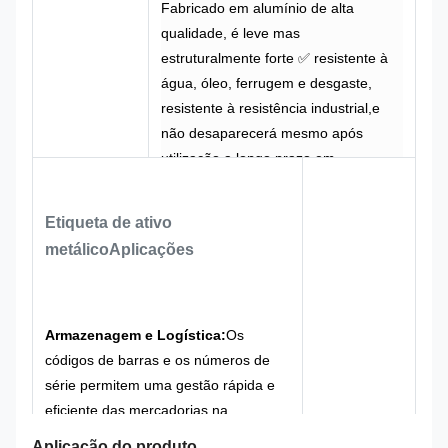
Fabricado em alumínio de alta
qualidade, é leve mas
estruturalmente forte ✅ resistente à
água, óleo, ferrugem e desgaste,
resistente à resistência industrial,e
não desaparecerá mesmo após
utilização a longo prazo em
ambientes complexos
✅ O reconhecimento de códigos de
Etiqueta de ativo
digitalização é rápido e estável, com
metálico
Aplicações
uma elevada taxa de sucesso de
leitura e é compatível com vários
dispositivos industriais de
digitalização de códigos
Armazenagem e Logística:
Os
✅ Durabilidade industrial, à prova de
códigos de barras e os números de
água, óleo, ferrugem e resistência ao
série permitem uma gestão rápida e
desgaste, sem descoloração mesmo
eficiente das mercadorias na
após uso prolongado em ambientes
recepção/emissão, na contagem dos
Aplicação do produto