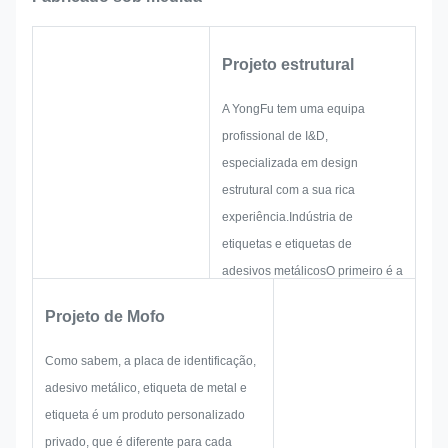
Projeto estrutural
A YongFu tem uma equipa
profissional de I&D,
especializada em design
estrutural com a sua rica
experiência.Indústria de
etiquetas e etiquetas de
adesivos metálicosO primeiro é a
criação de uma solução para um
Projeto de Mofo
produto prático holístico.E depois
traçar um esboço para garantir
Como sabem, a placa de identificação,
que seja suficiente para
adesivo metálico, etiqueta de metal e
satisfazer o cliente.
etiqueta é um produto personalizado
Quando começar a desenvolver
privado, que é diferente para cada