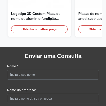
Logotipo 3D Custom Placa de
Placas de nome 
nome de alumínio fundição
anodizado escov
gravura placa de nome
nome personaliz
logotipo
Obtenha o melhor preço
Obtenha o 
Enviar uma Consulta
Nome *
Nome da empresa: