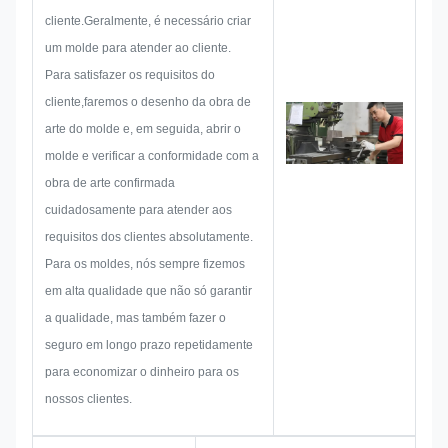
uma placa de identificação,
cliente.Geralmente, é necessário criar
autocolante de metal, rótulo ou
um molde para atender ao cliente.
etiqueta de metal,
Para satisfazer os requisitos do
consideraremos todas as
cliente,faremos o desenho da obra de
possibilidades de problema que
arte do molde e, em seguida, abrir o
podem ocorrer antecipadamente,
molde e verificar a conformidade com a
tais como limitação de tamanho,
obra de arte confirmada
técnica de processo,Tratamento
cuidadosamente para atender aos
de superfíciePortanto, a nossa
requisitos dos clientes absolutamente.
equipa tem as competências
Para os moldes, nós sempre fizemos
para lhe fornecer soluções
em alta qualidade que não só garantir
brilhantes.
a qualidade, mas também fazer o
seguro em longo prazo repetidamente
para economizar o dinheiro para os
nossos clientes.