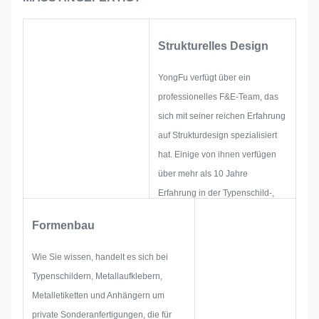
Strukturelles Design
YongFu verfügt über ein
professionelles F&E-Team, das
sich mit seiner reichen Erfahrung
auf Strukturdesign spezialisiert
hat. Einige von ihnen verfügen
über mehr als 10 Jahre
Erfahrung in der Typenschild-,
Metallaufkleber-, Metalletiketten-
Formenbau
und Etikettenindustrie. Ihr Fokus
liegt auf der Entwicklung und
Wie Sie wissen, handelt es sich bei
dem Aufbau neuer Projekte.
Typenschildern, Metallaufklebern,
Zuerst entwerfen sie die gesamte
Metalletiketten und Anhängern um
Lösung für ein ganzheitliches
private Sonderanfertigungen, die für