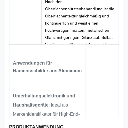
Nach der
Oberflächenbürstenbehandlung ist die
Oberflächentextur gleichmäßig und
kontinuierlich und weist einen
hochwertigen, matten, metallischen
Glanz mit geringem Glanz auf. Selbst
bei längerem Gebrauch bleiben die
Etiketten klar und unterscheidbar und
die tägliche Wartung und Pflege ist
Anwendungen für
sehr praktisch. Der Druckprozess,
Namensschilder aus Aluminium
kombiniert mit spezieller Tinte für
Aluminiummaterialien, wird durch
Hochtemperaturbacken und Aushärten
hergestellt. Es handelt sich um eine
Unterhaltungselektronik und
ausgereifte und kostengünstige
Haushaltsgeräte
: Ideal als
Standard-Drucklösung in der
Markenidentifikator für High-End-
Metallkennzeichnungsbranche, die für
die Verwendungsanforderungen von
Audiosysteme, Smart-Home-
PRODUKTANWENDUNG