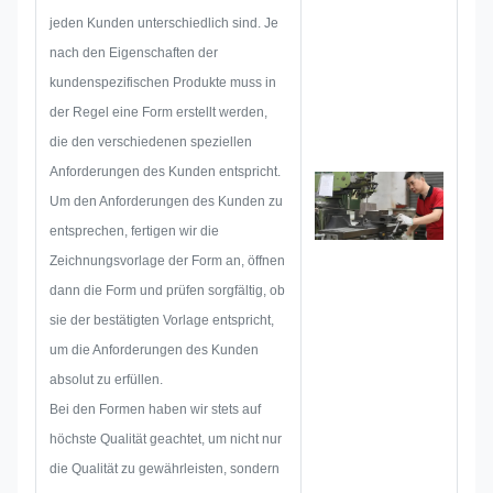
praktisches Produkt und
jeden Kunden unterschiedlich sind. Je
entwerfen dann eine Skizze, um
nach den Eigenschaften der
sicherzustellen, dass sie den
kundenspezifischen Produkte muss in
Kunden zufriedenstellt.
der Regel eine Form erstellt werden,
Wenn wir mit der Entwicklung
die den verschiedenen speziellen
eines Typenschilds,
Anforderungen des Kunden entspricht.
Metallaufklebers, Metalletiketts
Um den Anforderungen des Kunden zu
oder -anhängers beginnen,
entsprechen, fertigen wir die
berücksichtigen wir im Voraus
Zeichnungsvorlage der Form an, öffnen
alle möglichen
dann die Form und prüfen sorgfältig, ob
Problemmöglichkeiten, wie z. B.
sie der bestätigten Vorlage entspricht,
Größenbeschränkung,
um die Anforderungen des Kunden
Prozesstechnik,
absolut zu erfüllen.
Oberflächenbehandlung,
Bei den Formen haben wir stets auf
Qualitätskontrolle usw. Deshalb
höchste Qualität geachtet, um nicht nur
verfügt unser Team über die
die Qualität zu gewährleisten, sondern
Fähigkeiten, brillante Lösungen