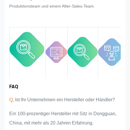
und des Etiketts plötzlich
Produktionsteam und einem After-Sales-Team.
Anpassungswünsche des Kunden
auftreten, werden wir unser Bestes
tun, um diese zu erfüllen, sofern
dies geändert werden kann.
Wir überwachen und kontrollieren
die Qualität im gesamten Prozess
und stellen sicher, dass sie den
strengen Qualitätsanforderungen
entspricht.
FAQ
Marktgebiet
Teamvorstellung
Produktvorteile
Branchenerfahrung
Q
, Ist Ihr Unternehmen ein Hersteller oder Händler?
Ein 100-prozentiger Hersteller mit Sitz in Dongguan,
China, mit mehr als 20 Jahren Erfahrung.