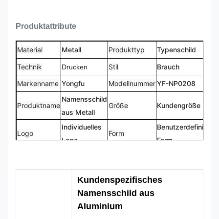
Produktattribute
Material
Metall
Produkttyp
Typenschild
Technik
Stil
Brauch
Drucken
Markenname
Yongfu
Modellnummer
YF-NP0208
Namensschild
Produktname
Größe
Kundengröße
aus Metall
Individuelles
Benutzerdefinierte
Logo
Form
Logo
Form
CMYK,
100 %
Farbe
Pantone, RAL
Design
maßgeschneidert
Kundenspezifisches
usw
Namensschild aus
Aluminium