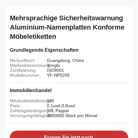
Mehrsprachige Sicherheitswarnung
Aluminium-Namenplatten Konforme
Möbeletiketten
Grundlegende Eigenschaften
Herkunftsort:
Guangdong, China
Markenbezeichnung:
Yongfu
Zertifizierung:
ISO9001
Modellnummer:
YF-NP0208
Immobilienhandel
Mindestbestellmenge:
100
Preis:
0.1usd-0.8usd
Zahlungsbedingungen:
T/T, Paypal
Versorgungsfähigkeit:
3000000 Stück pro Monat
Fragen Sie jetzt nach.