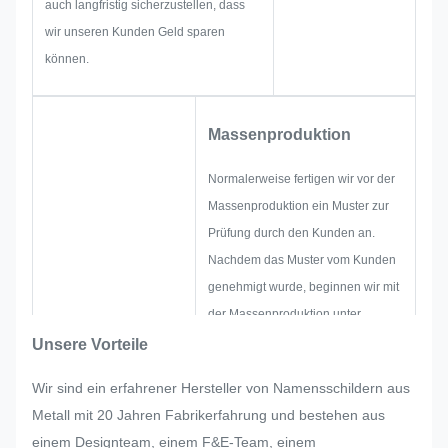
auch langfristig sicherzustellen, dass
für Sie zu liefern.
wir unseren Kunden Geld sparen
können.
Massenproduktion
Normalerweise fertigen wir vor der
Massenproduktion ein Muster zur
Prüfung durch den Kunden an.
Nachdem das Muster vom Kunden
genehmigt wurde, beginnen wir mit
der Massenproduktion unter
strenger Qualitätskontrolle.
Unsere Vorteile
Sollten bei der Massenproduktion
Wir sind ein erfahrener Hersteller von Namensschildern aus
des Typenschilds, des
Metall mit 20 Jahren Fabrikerfahrung und bestehen aus
Metallaufklebers, des Metalletiketts
einem Designteam, einem F&E-Team, einem