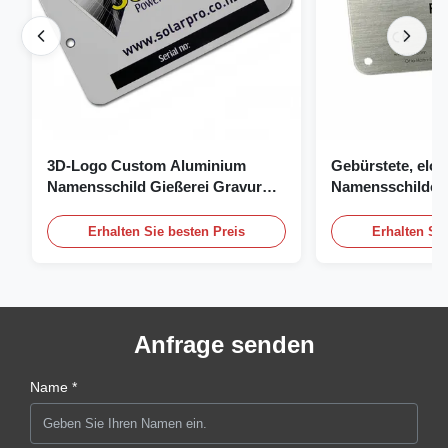
3D-Logo Custom Aluminium
Gebürstete, elox
Namensschild Gießerei Gravur
Namensschilder, 
Namensschild
individuelles Na
Logo
Erhalten Sie besten Preis
Erhalten Sie
Anfrage senden
Name *