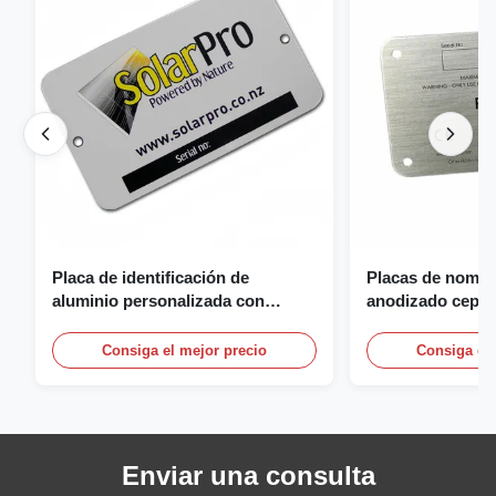
Placa de identificación de
Placas de nombr
aluminio personalizada con
anodizado cepill
logotipo 3D, fundición y grabado
nombre personal
con logotipo
Consiga el mejor precio
Consiga el 
Enviar una consulta