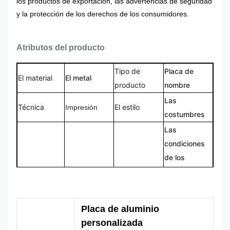
los productos de exportación, las advertencias de seguridad
y la protección de los derechos de los consumidores.
Atributos del producto
Tipo de
Placa de
El material
El metal
producto
nombre
Las
Técnica
El estilo
Impresión
costumbres
Las
condiciones
de los
Nombre de la
Número de
requisitos de
Yoon Fu
marca
modelo
seguridad de
los vehículos
Placa de aluminio
de motor no
personalizada
se aplicarán.