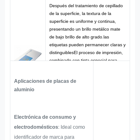
Después del tratamiento de cepillado
Placa de
Nombre del
Tamaño del
de la superficie, la textura de la
identificación
Tamaño
producto
cliente
superficie es uniforme y continua,
metálica
presentando un brillo metálico mate
Logotipo
Forma de las
Forma
de bajo brillo de alto grado.las
Logotipo
personalizado
piezas
personalizada
etiquetas pueden permanecer claras y
CMYK,
distinguiblesEl proceso de impresión,
100% hecho a
El color
Pantone, RAL,
Diseño
combinado con tinta especial para
medida
materiales de aluminio, se forma
etc.
mediante horneado y curado a alta
Aplicaciones de placas de
temperatura.Es una solución de
aluminio
impresión convencional madura y
rentable en la industria del marcado
de metales, adecuado para los
requisitos de uso de muebles de
Electrónica de consumo y
exportación y placas de advertencia
electrodomésticos
: Ideal como
compatibles.
identificador de marca para