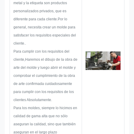
que es suficiente para satisfacer
metal y la etiqueta son productos
al cliente.
personalizados privados, que es
Cuando comenzamos a
diferente para cada cliente.Por lo
desarrollar una placa de
general, necesita crear un molde para
identificación, pegatina de metal,
satisfacer los requisitos especiales del
etiqueta o etiqueta de metal,
cliente..
consideraremos todas las
Para cumplir con los requisitos del
posibilidades de problema que
cliente,Haremos el dibujo de la obra de
podrían ocurrir de antemano,
arte del molde y luego abrir el molde y
tales como limitación de tamaño,
comprobar el cumplimiento de la obra
técnica de proceso,Tratamiento
de arte confirmada cuidadosamente
de la superficiePor lo tanto,
para cumplir con los requisitos de los
nuestro equipo tiene las
clientes Absolutamente.
habilidades para ofrecer las
Para los moldes, siempre lo hicimos en
soluciones brillantes para usted.
calidad de gama alta que no sólo
aseguran la calidad, sino que también
aseguran en el largo plazo