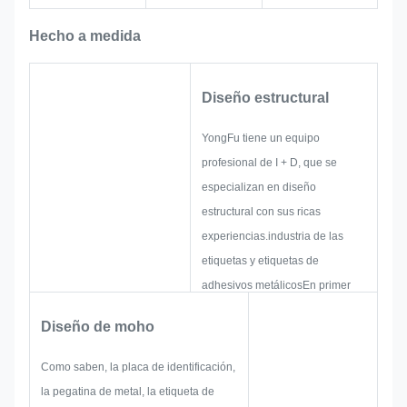
Hecho a medida
Diseño estructural
YongFu tiene un equipo
profesional de I + D, que se
especializan en diseño
estructural con sus ricas
experiencias.industria de las
etiquetas y etiquetas de
adhesivos metálicosEn primer
lugar, crearán todas las
Diseño de moho
soluciones para un producto
práctico holístico,y luego diseñar
Como saben, la placa de identificación,
un boceto para asegurarse de
la pegatina de metal, la etiqueta de