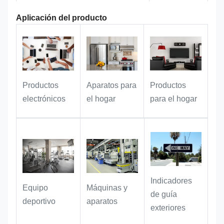
sistemas de audio de gama alta,
Aplicación del producto
dispositivos domésticos
inteligentes y pequeños
electrodomésticos, mejorando la
textura del producto y el
Aparatos para
Productos
Productos
reconocimiento de la marca.
el hogar
electrónicos
para el hogar
Su
Muebles y decoración del hogar
diseño discreto se mezcla
perfectamente sin ser intrusivo, al
tiempo que agrega detalles de
textura exquisita a los productos.
Indicadores
Equipo
Máquinas y
de guía
deportivo
aparatos
exteriores