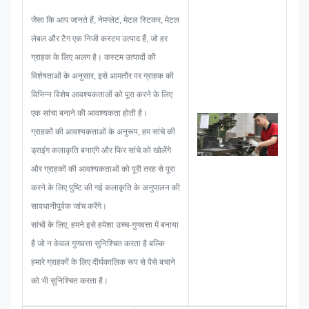
और फिर यह सुनिश्चित करने के लिए एक
जैसा कि आप जानते हैं, नेमप्लेट, मेटल स्टिकर, मेटल
स्केच तैयार करेंगे कि यह ग्राहक को संतुष्ट
लेबल और टैग एक निजी कस्टम उत्पाद हैं, जो हर
करने के लिए पर्याप्त है।
ग्राहक के लिए अलग है। कस्टम उत्पादों की
जब नेमप्लेट, मेटल स्टिकर, मेटल लेबल या
विशेषताओं के अनुसार, इसे आमतौर पर ग्राहक की
टैग विकसित करना शुरू करते हैं, तो हम
विभिन्न विशेष आवश्यकताओं को पूरा करने के लिए
पहले से होने वाली सभी समस्याओं की
एक सांचा बनाने की आवश्यकता होती है।
संभावनाओं पर विचार करेंगे, जैसे आकार
ग्राहकों की आवश्यकताओं के अनुरूप, हम सांचे की
सीमा, प्रक्रिया तकनीक, सतह उपचार,
ड्राइंग कलाकृति बनाएंगे और फिर सांचे को खोलेंगे
गुणवत्ता नियंत्रण इत्यादि। इसलिए, हमारी
और ग्राहकों की आवश्यकताओं को पूरी तरह से पूरा
टीम के पास आपके लिए शानदार समाधान
करने के लिए पुष्टि की गई कलाकृति के अनुपालन की
देने का कौशल है।
सावधानीपूर्वक जांच करेंगे।
सांचों के लिए, हमने इसे हमेशा उच्च-गुणवत्ता में बनाया
है जो न केवल गुणवत्ता सुनिश्चित करता है बल्कि
हमारे ग्राहकों के लिए दीर्घकालिक रूप से पैसे बचाने
को भी सुनिश्चित करता है।