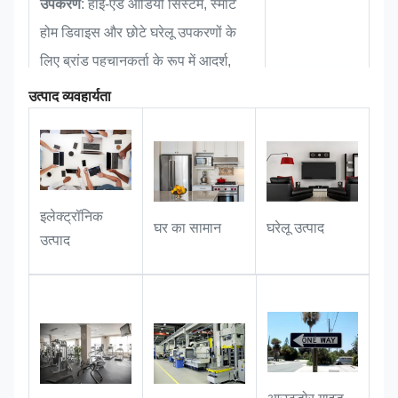
उपकरण
: हाई-एंड ऑडियो सिस्टम, स्मार्ट
होम डिवाइस और छोटे घरेलू उपकरणों के
लिए ब्रांड पहचानकर्ता के रूप में आदर्श,
उत्पाद बनावट और ब्रांड पहचान को बढ़ाता
उत्पाद व्यवहार्यता
है।
: कस्टम फ़र्निचर
गृह साज-सज्जा एवं सजावट
और सॉफ्ट फ़र्नीचर के लिए ब्रांड मार्कर के
इलेक्ट्रॉनिक
रूप में बिल्कुल सही। इसका संक्षिप्त
घर का सामान
घरेलू उत्पाद
उत्पाद
डिज़ाइन उत्पादों में उत्कृष्ट बनावट विवरण
जोड़ते हुए, बिना रुकावट के सहजता से
मिश्रित होता है।