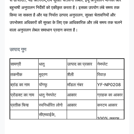
से उत्पादित, यह अंतरराष्ट्रीय सुरक्षा चेतावनी लेबल, ईयू अनुपालन मानकों और
बहुभाषी अनुपालन निर्देशों को एकीकृत करता है। इसका उपयोग लंबे समय तक
किया जा सकता है और यह निर्यात उत्पाद अनुपालन, सुरक्षा चेतावनियों और
उपभोक्ता अधिकारों की सुरक्षा के लिए एक आधिकारिक और लंबे समय तक चलने
वाला अनुपालन लेबल समाधान प्रदान करता है।
उत्पाद गुण
सामग्री
धातु
उत्पाद का प्रकार
नेमप्लेट
तकनीक
शैली
रिवाज़
मुद्रण
ब्रांड का नाम
योंगफू
मॉडल नंबर
YF-NP0208
प्रोडक्ट का नाम
धातु नेमप्लेट
आकार
ग्राहक का आकार
प्रतीक चिन्ह
स्वनिर्धारित लोगो
आकार
कस्टम आकार
सीएमवाईके,
100% कस्टम
रंग
पैनटोन, आरएएल
डिज़ाइन
मेड
आदि