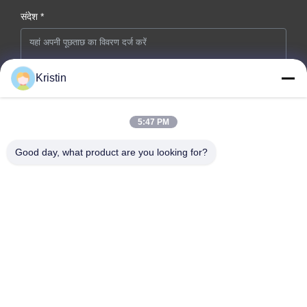
संदेश *
Kristin
5:47 PM
अब सबमिट करें
Good day, what product are you looking for?
कंपनी का पता: नंबर 46, वेनझोउ रोड, झोउवू, डोंगचेंग स्ट्रीट, डोंगगुआन शहर,
गुआंग्डोंग प्रांत
टेलीफोन: 86-769-26627821-26627821
ईमेल:
kelly.jiang@yfnameplate.com