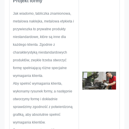
Projekt formy
metalowych naklejek i etykiet.
Koncentrują się na rozwoju i
Jak wiadomo, tabliczka znamionowa,
budowaniu nowych projektów.
metalowa naklejka, metalowa etykieta i
Najpierw opracują całe
przywieszka to prywatne produkty
rozwiązanie w celu uzyskania
niestandardowe, które są inne dla
całościowego, praktycznego
każdego klienta. Zgodnie z
produktu, a następnie ułożą
charakterystyką niestandardowych
szkic, aby upewnić się, że jest on
produktów, zwykle trzeba stworzyć
wystarczający, aby zadowolić
formę spełniającą różne specjalne
klienta.
wymagania klienta.
Kiedy zaczynamy opracowywać
Aby spełnić wymagania klienta,
tabliczkę znamionową, metalową
wykonamy rysunek formy, a następnie
naklejkę, metalową etykietę lub
otworzymy formę i dokładnie
przywieszkę, z wyprzedzeniem
sprawdzimy zgodność z potwierdzoną
rozważymy wszystkie możliwości
grafiką, aby absolutnie spełnić
problemów, które mogą wystąpić,
wymagania klientów.
takie jak ograniczenia rozmiaru,