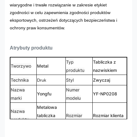
wiarygodne i trwałe rozwiązanie w zakresie etykiet
zgodności w celu zapewnienia zgodności produktów
eksportowych, ostrzeżeń dotyczących bezpieczeństwa i
ochrony praw konsumentów.
Atrybuty produktu
Typ
Tabliczka z
Tworzywo
Metal
produktu
nazwiskiem
Technika
Styl
Zwyczaj
Druk
Nazwa
Numer
Yongfu
YF-NP0208
marki
modelu
Metalowa
Nazwa
tabliczka
Rozmiar
Rozmiar klienta
produktu
znamionowa
Dostosowane
Niestandardowy
Logo
Kształt