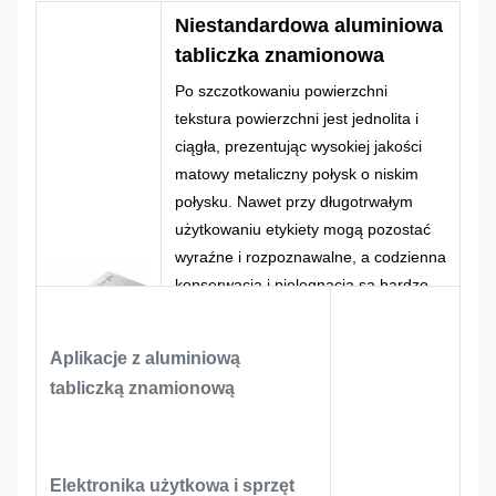
logo
kształt
Niestandardowa aluminiowa
CMYK,
tabliczka znamionowa
100% wykonane
Kolor
Pantone, RAL
Projekt
Po szczotkowaniu powierzchni
na zamówienie
itp
tekstura powierzchni jest jednolita i
ciągła, prezentując wysokiej jakości
matowy metaliczny połysk o niskim
połysku. Nawet przy długotrwałym
użytkowaniu etykiety mogą pozostać
wyraźne i rozpoznawalne, a codzienna
konserwacja i pielęgnacja są bardzo
wygodne. Proces drukowania w
połączeniu ze specjalnym tuszem do
Aplikacje z aluminiową
materiałów aluminiowych odbywa się
tabliczką znamionową
poprzez wypalanie i utwardzanie w
wysokiej temperaturze. Jest to
dojrzałe i ekonomiczne rozwiązanie do
drukowania głównego nurtu w branży
Elektronika użytkowa i sprzęt