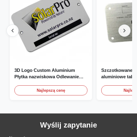
3D Logo Custom Aluminium
Szczotkowane, 
Płytka nazwiskowa Odlewanie
aluminiowe tabli
Grawerowanie Płytka
znamionowe, pła
nazwiskowa
niestandardowe t
Najlepszą cenę
Najlep
znamionowe z l
Wyślij zapytanie