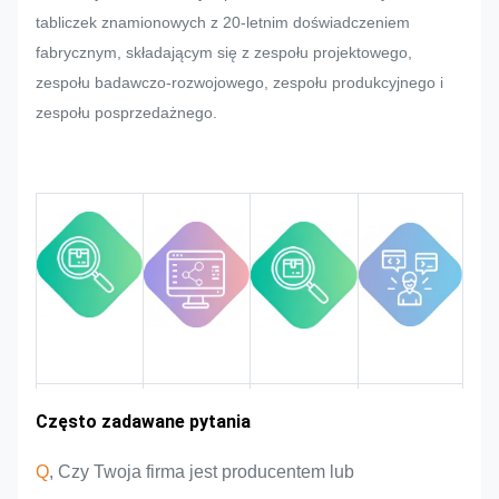
metalowej etykiety i przywieszki
tabliczek znamionowych z 20-letnim doświadczeniem
klient nagle zażąda jakichkolwiek
fabrycznym, składającym się z zespołu projektowego,
zmian, postaramy się je spełnić,
zespołu badawczo-rozwojowego, zespołu produkcyjnego i
jeśli można to zmodyfikować.
zespołu posprzedażnego.
Będziemy monitorować i
kontrolować jakość w całym
procesie, dbając o to, aby spełniał
rygorystyczne wymagania
jakościowe.
Doświadczenie
Często zadawane pytania
Powierzchnia
Wprowadzenie
Zalety
targowa
zespołu
produktu
w branży
Q
, Czy Twoja firma jest producentem lub