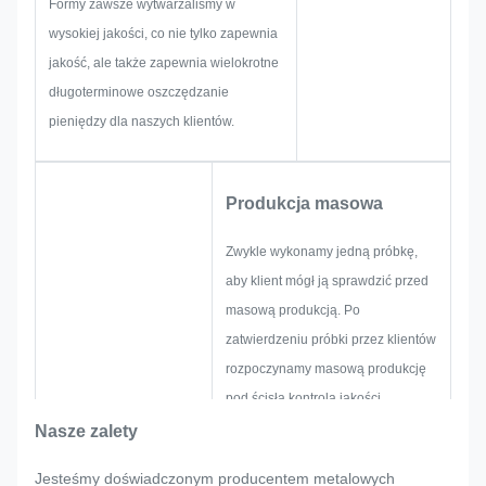
Formy zawsze wytwarzaliśmy w
technika procesu, obróbka
wysokiej jakości, co nie tylko zapewnia
powierzchni, kontrola jakości i
jakość, ale także zapewnia wielokrotne
tak dalej. Dlatego nasz zespół
długoterminowe oszczędzanie
posiada umiejętności, aby
pieniędzy dla naszych klientów.
dostarczyć dla Ciebie genialne
rozwiązania.
Produkcja masowa
Zwykle wykonamy jedną próbkę,
aby klient mógł ją sprawdzić przed
masową produkcją. Po
zatwierdzeniu próbki przez klientów
rozpoczynamy masową produkcję
pod ścisłą kontrolą jakości.
Jeśli w masowej produkcji tabliczki
Nasze zalety
znamionowej, metalowej naklejki,
Jesteśmy doświadczonym producentem metalowych