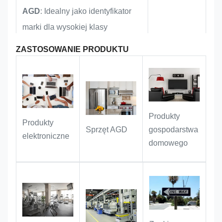
znakowania metali, odpowiednie do
AGD
: Idealny jako identyfikator
wymagań użytkowania mebli
marki dla wysokiej klasy
eksportowych i zgodnych z przepisami
tabliczek ostrzegawczych.
systemów audio, inteligentnych
ZASTOSOWANIE PRODUKTU
urządzeń domowych i małego
sprzętu AGD, poprawiający
teksturę produktu i
rozpoznawalność marki.
Produkty
Produkty
Sprzęt AGD
gospodarstwa
:
Wyposażenie i dekoracja domu
elektroniczne
domowego
Idealne jako znaczniki marki do
mebli na zamówienie i mebli
miękkich. Jego dyskretny design
płynnie komponuje się ze sobą,
nie narzucając się, jednocześnie