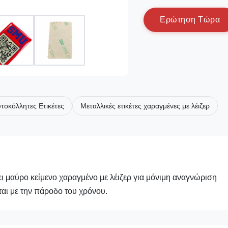
Ε
ρ
ώ
τ
η
σ
η
Τ
ώ
ρ
α
τοκόλλητες Ετικέτες
Μεταλλικές ετικέτες χαραγμένες με λέιζερ
ει μαύρο κείμενο χαραγμένο με λέιζερ για μόνιμη αναγνώριση
ται με την πάροδο του χρόνου.