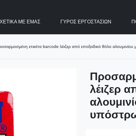
ΧΕΤΙΚΆ ΜΕ ΕΜΆΣ
ΓΎΡΟΣ ΕΡΓΟΣΤΑΣΊΩΝ
Π
οσαρμοσμένη ετικέτα barcode λέιζερ από εποξειδικό θόλο αλουμινίο
Προσαρμ
λέιζερ α
αλουμινί
υπόστρ