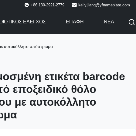
+86 139-2921-2779
kelly.jiang@yfnameplate.com
ΟΙΟΤΙΚΌΣ ΈΛΕΓΧΟΣ
ΕΠΑΦΉ
ΝΈΑ
υ με αυτοκόλλητο υπόστρωμα
οσμένη ετικέτα barcode
πό εποξειδικό θόλο
ου με αυτοκόλλητο
ωμα