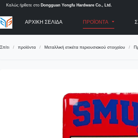
Καλώς ήρθατε στο
Dongguan Yongfu Hardware Co., Ltd.
ΑΡΧΙΚΉ ΣΕΛΊΔΑ
ΠΡΟΪΌΝΤΑ
Σ
Σπίτι
/
προϊόντα
/
Μεταλλική ετικέτα περιουσιακού στοιχείου
/
Πρ