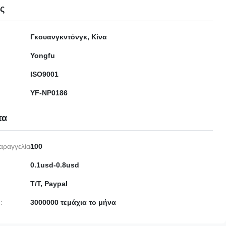
ες
Γκουανγκντόνγκ, Κίνα
Yongfu
ISO9001
YF-NP0186
τα
αραγγελίας:
100
0.1usd-0.8usd
T/T, Paypal
:
3000000 τεμάχια το μήνα