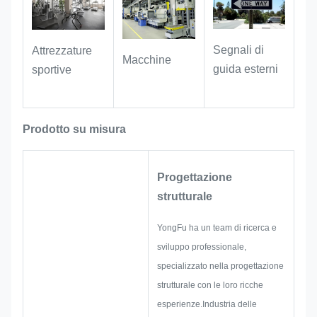
tramite scansione.
Prodotti di marca e prodotti
culturali creativi
: adatti come
Segnali di
Attrezzature
Macchine
identificatori di corrispondenza per la
guida esterni
sportive
merce di marchio IP e gli articoli
creativi culturali.migliora la
consistenza del prodotto e migliora
Prodotto su misura
l'esperienza generale dell'utente.
Progettazione
strutturale
YongFu ha un team di ricerca e
sviluppo professionale,
specializzato nella progettazione
strutturale con le loro ricche
esperienze.Industria delle