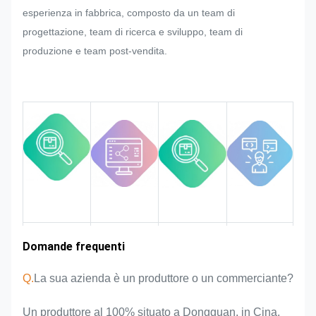
esperienza in fabbrica, composto da un team di
nella produzione di massa della
progettazione, team di ricerca e sviluppo, team di
targa, dell'adesivo metallico,
produzione e team post-vendita.
dell'etichetta e dell'etichetta, faremo
del nostro meglio per soddisfarlo se
ciò può essere modificato.
Monitoreremo e controlleremo la
qualità durante l'intero processo,
garantendo che soddisfi i rigorosi
requisiti di qualità.
Esperienza nel
Domande frequenti
Area di
Introduzione
Vantaggi del
mercato
della squadra
prodotto
settore
Q.
La sua azienda è un produttore o un commerciante?
Un produttore al 100% situato a Dongguan, in Cina,