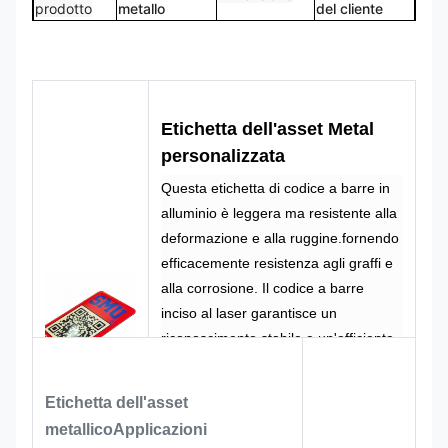
prodotto
metallo
del cliente
Logo
Forma
Il logo
Forma
personalizzato
personalizzata
CMYK,
100% su
Colore
Pantone, RAL
Progettazione
Etichetta dell'asset Metal
misura
ecc.
personalizzata
Questa etichetta di codice a barre in
alluminio è leggera ma resistente alla
deformazione e alla ruggine.fornendo
efficacemente resistenza agli graffi e
alla corrosione. Il codice a barre
inciso al laser garantisce un
riconoscimento stabile e un'efficiente
memorizzazione delle informazioni.e
contenuti stampati a processi
Etichetta dell'asset
combinati. Adattati alle esigenze del
metallico
Applicazioni
vostro marchio, possiamo creare