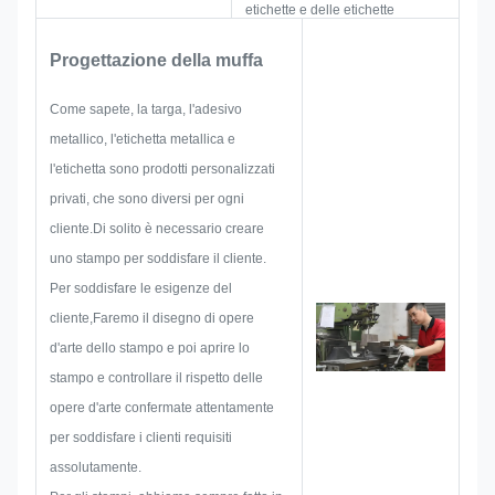
etichette e delle etichette
metallicheIn primo luogo, essi
Progettazione della muffa
forniranno tutte le soluzioni per
prodotti pratici olistici,e poi
Come sapete, la targa, l'adesivo
disegnare uno schizzo per
metallico, l'etichetta metallica e
assicurarsi che sia sufficiente a
l'etichetta sono prodotti personalizzati
soddisfare il cliente.
privati, che sono diversi per ogni
Quando iniziamo a sviluppare
cliente.Di solito è necessario creare
una targa, un adesivo metallico,
uno stampo per soddisfare il cliente.
un'etichetta o un'etichetta
Per soddisfare le esigenze del
metallici, prenderemo in
cliente,Faremo il disegno di opere
considerazione tutte le possibilità
d'arte dello stampo e poi aprire lo
di problema che potrebbero
stampo e controllare il rispetto delle
verificarsi in anticipo, come la
opere d'arte confermate attentamente
limitazione delle dimensioni, la
per soddisfare i clienti requisiti
tecnica di processo,trattamento
assolutamente.
superficialePertanto, il nostro