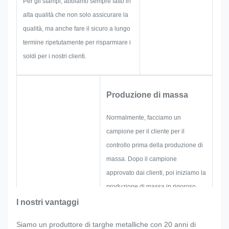
Per gli stampi, abbiamo sempre fatto in
team ha le competenze per
alta qualità che non solo assicurare la
fornire le soluzioni brillanti per
qualità, ma anche fare il sicuro a lungo
voi.
termine ripetutamente per risparmiare i
soldi per i nostri clienti.
Produzione di massa
Normalmente, facciamo un
campione per il cliente per il
controllo prima della produzione di
massa. Dopo il campione
approvato dai clienti, poi iniziamo la
produzione di massa in rigoroso
controllo di qualità.
I nostri vantaggi
Se il cliente richiede
Siamo un produttore di targhe metalliche con 20 anni di
improvvisamente un aggiustamento