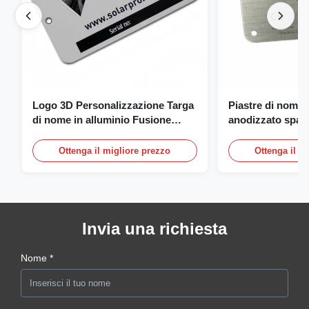
Logo 3D Personalizzazione Targa
Piastre di nome 
di nome in alluminio Fusione
anodizzato spazz
incisione Targa di nome
piastra di nome 
con logo
Ottenga il migliore prezzo
Ottenga il m
Invia una richiesta
Nome *