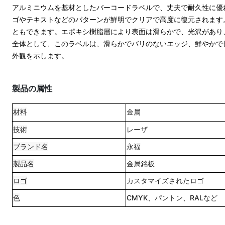
アルミニウムを基材としたバーコードラベルで、丈夫で耐久性に優
ゴやテキストなどのパターンが鮮明でクリアで高度に復元されます
ともできます。
エポキシ樹脂層により表面は滑らかで、光沢があり
全体として、このラベルは、滑らかでバリのないエッジ、鮮やかで長
外観を示します。
製品の属性
材料
金属
技術
レーザ
ブランド名
永福
製品名
金属銘板
ロゴ
カスタマイズされたロゴ
色
CMYK、パントン、RALなど