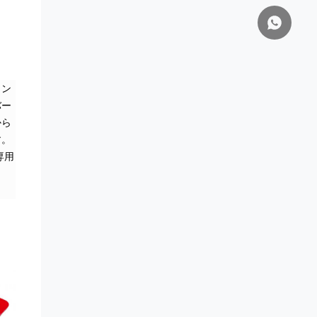
ィン
バー
から
す。
専用