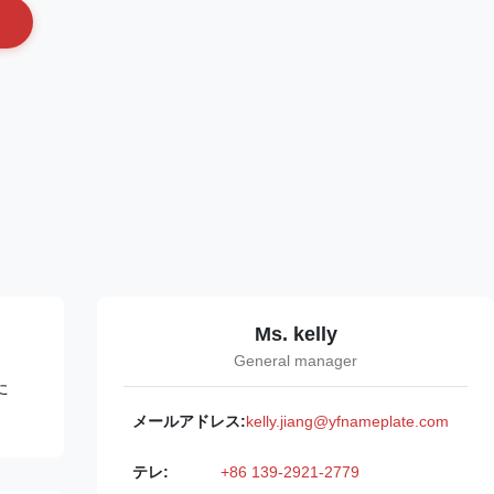
Ms. kelly
General manager
た
メールアドレス:
kelly.jiang@yfnameplate.com
テレ:
+86 139-2921-2779