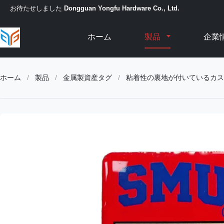
お待たせしました
Dongguan Yongfu Hardware Co., Ltd.
ホーム
製品
企業
ホーム
/
製品
/
金属製資産タグ
/
粘着性の裏地が付いているカスタ