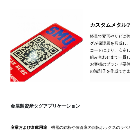
カスタムメタル
軽量で変形やサビに
グが保護層を形成し
コードにより、安定
組み合わせまで一貫
お客様のブランド要件
の識別子を作成でき
金属製資産タグ
アプリケーション
産業および倉庫用途
：機器の銘板や保管庫の回転ボックスのラベ