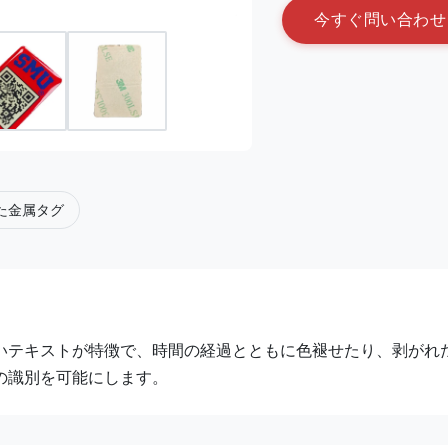
今
す
ぐ
問
い
合
わ
せ
た金属タグ
いテキストが特徴で、時間の経過とともに色褪せたり、剥がれ
の識別を可能にします。