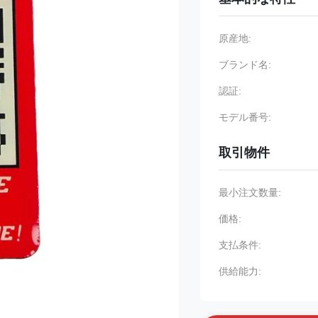
原産地:
ブランド名:
認証:
モデル番号:
取引物件
最小注文数量:
価格:
支払条件:
供給能力: