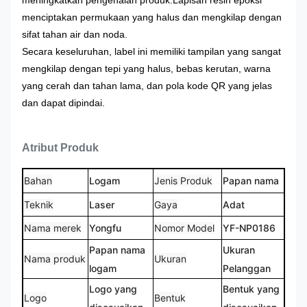
meningkatkan pengenalan produk.
Lapisan resin epoksi
menciptakan permukaan yang halus dan mengkilap dengan
sifat tahan air dan noda.
Secara keseluruhan, label ini memiliki tampilan yang sangat
mengkilap dengan tepi yang halus, bebas kerutan, warna
yang cerah dan tahan lama, dan pola kode QR yang jelas
dan dapat dipindai.
Atribut Produk
Bahan
Logam
Jenis Produk
Papan nama
Teknik
Laser
Gaya
Adat
Nama merek
Yongfu
Nomor Model
YF-NP0186
Papan nama
Ukuran
Nama produk
Ukuran
logam
Pelanggan
Logo yang
Bentuk yang
Logo
Bentuk