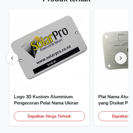
Logo 3D Kustom Aluminium
Plat Nama Alum
Pengecoran Pelat Nama Ukiran
yang Disikat Pl
Flat Dengan Log
Dapatkan Harga Terbaik
Dapatkan H