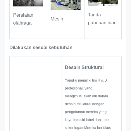
identifier pencocokan untuk barang
dagangan IP merek dan barang kreatif
Tanda
Peralatan
Mesin
budaya.meningkatkan tekstur produk
panduan luar
olahraga
dan meningkatkan pengalaman
pengguna secara keseluruhan.
Dilakukan sesuai kebutuhan
Desain Struktural
YongFu memiliki tim R & D
profesional, yang
mengkhususkan diri dalam
desain struktural dengan
pengalaman mereka yang
kaya.industri label dan label
stiker logamMereka berfokus