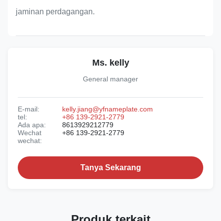
jaminan perdagangan.
Ms. kelly
General manager
E-mail:
kelly.jiang@yfnameplate.com
tel:
+86 139-2921-2779
Ada apa:
8613929212779
Wechat
+86 139-2921-2779
wechat:
Tanya Sekarang
Produk terkait