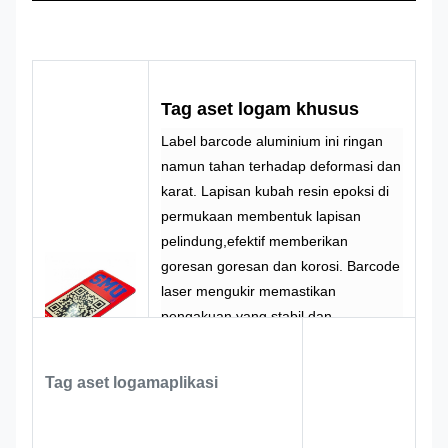
disesuaikan
disesuaikan
CMYK,
100% dibuat
Warna
Pantone, RAL
Desain
khusus
dll
Tag aset logam khusus
Label barcode aluminium ini ringan
namun tahan terhadap deformasi dan
karat. Lapisan kubah resin epoksi di
permukaan membentuk lapisan
pelindung,efektif memberikan
goresan goresan dan korosi. Barcode
laser mengukir memastikan
pengakuan yang stabil dan
penyimpanan informasi yang
efisien.dan konten cetak untuk proses
Tag aset logam
aplikasi
gabunganDisesuaikan dengan
kebutuhan merek Anda, kami dapat
membuat pengidentifikasi eksklusif