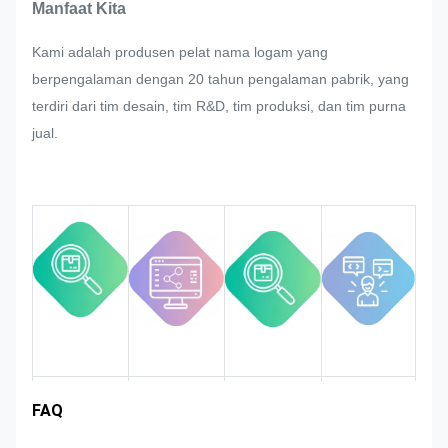
kualitas yang ketat.
Manfaat Kita
Jika ada penyesuaian yang diminta
Kami adalah produsen pelat nama logam yang
oleh pelanggan tiba-tiba dalam
berpengalaman dengan 20 tahun pengalaman pabrik, yang
produksi massal dari nameplate,
terdiri dari tim desain, tim R&D, tim produksi, dan tim purna
stiker logam, label logam dan tag,
jual.
kami akan mencoba yang terbaik
untuk memuaskan jika itu bisa
dimodifikasi.
Kami akan memantau dan
mengontrol kualitas dalam seluruh
proses memastikannya memenuhi
persyaratan kualitas yang ketat.
Pengalaman
FAQ
Keuntungan
Wilayah pasar
Pengantar tim
produk
industri