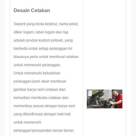
pada pengembangan dan
Desain Cetakan
membangun proyek-proyek baru.
Pertama, mereka akan membuat
Seperti yang Anda ketahui, nama pelat,
semua solusi untuk produk
stiker logam, label logam dan tag
praktis holistik,dan kemudian tata
adalah produk kustom pribadi, yang
letak sketsa untuk memastikan
berbeda untuk setiap pelanggan.Ini
itu cukup untuk memuaskan
biasanya perlu untuk membuat cetakan
pelanggan.
untuk memenuhi pelanggan.
Ketika mulai mengembangkan
Untuk memenuhi kebutuhan
nama papan nama, stiker logam,
pelanggan,kami akan membuat
label logam atau tag, kita akan
gambar karya seni cetakan dan
mempertimbangkan semua
kemudian membuka cetakan dan
kemungkinan masalah yang
memeriksa sesuai dengan karya seni
mungkin terjadi sebelumnya,
yang dikonfirmasi dengan hati-hati
seperti pembatasan ukuran,
untuk memenuhi
teknik proses,Pengolahan
pelanggan'persyaratan benar-benar.
permukaanOleh karena itu, tim