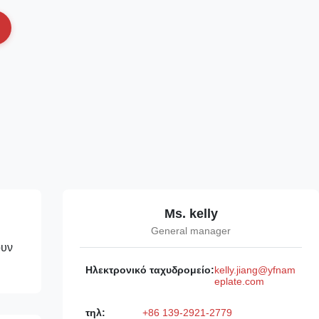
Ms. kelly
General manager
ουν
Ηλεκτρονικό ταχυδρομείο:
kelly.jiang@yfnam
eplate.com
τηλ:
+86 139-2921-2779