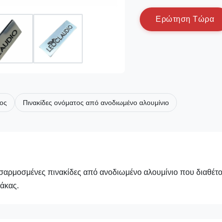
Ε
ρ
ώ
τ
η
σ
η
Τ
ώ
ρ
α
ος
Πινακίδες ονόματος από ανοδιωμένο αλουμίνιο
αρμοσμένες πινακίδες από ανοδιωμένο αλουμίνιο που διαθέτ
άκας.