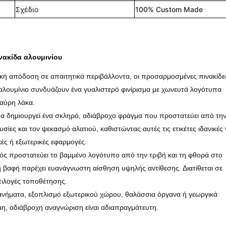
Σχέδιο
100% Custom Made
ακίδα αλουμινίου
ρκή απόδοση σε απαιτητικά περιβάλλοντα, οι προσαρμοσμένες πινακίδε
λουμίνιο συνδυάζουν ένα γυαλιστερό φινίρισμα με χωνευτά λογότυπα
μαύρη λάκα.
α δημιουργεί ένα σκληρό, αδιάβροχο φράγμα που προστατεύει από τη
υσίες και τον ψεκασμό αλατιού, καθιστώντας αυτές τις ετικέτες ιδανικές 
κές ή εξωτερικές εφαρμογές.
ς προστατεύει το βαμμένο λογότυπο από την τριβή και τη φθορά στο
η βαφή παρέχει ευανάγνωστη αίσθηση υψηλής αντίθεσης. Διατίθεται σε
πιλογές τοποθέτησης.
χανήματα, εξοπλισμό εξωτερικού χώρου, θαλάσσια όργανα ή γεωργικά
μη, αδιάβροχη αναγνώριση είναι αδιαπραγμάτευτη.