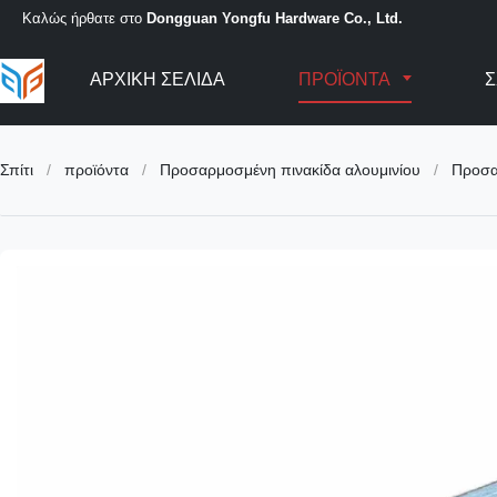
Καλώς ήρθατε στο
Dongguan Yongfu Hardware Co., Ltd.
ΑΡΧΙΚΉ ΣΕΛΊΔΑ
ΠΡΟΪΌΝΤΑ
Σ
Σπίτι
/
προϊόντα
/
Προσαρμοσμένη πινακίδα αλουμινίου
/
Προσα