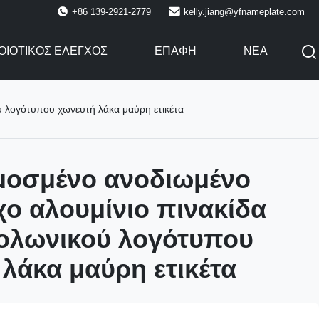
+86 139-2921-2779
kelly.jiang@yfnameplate.com
ΟΙΟΤΙΚΌΣ ΈΛΕΓΧΟΣ
ΕΠΑΦΉ
ΝΈΑ
 λογότυπου χωνευτή λάκα μαύρη ετικέτα
οσμένο ανοδιωμένο
ο αλουμίνιο πινακίδα
ολωνικού λογότυπου
λάκα μαύρη ετικέτα