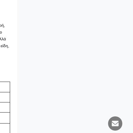
ρή,
το
λλά
είδη,