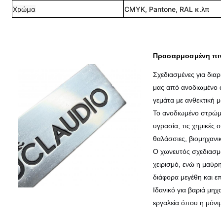
Χρώμα
CMYK, Pantone, RAL κ.λπ
Προσαρμοσμένη πιν
Σχεδιασμένες για δια
μας από ανοδιωμένο α
γεμάτα με ανθεκτική 
Το ανοδιωμένο στρώμ
υγρασία, τις χημικές ο
θαλάσσιες, βιομηχανι
Ο χωνευτός σχεδιασμό
χειρισμό, ενώ η μαύρ
διάφορα μεγέθη και ε
Ιδανικό για βαριά μη
εργαλεία όπου η μόνι