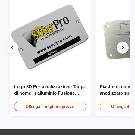
Logo 3D Personalizzazione Targa
Piastre di nome 
di nome in alluminio Fusione
anodizzato spazz
incisione Targa di nome
piastra di nome 
con logo
Ottenga il migliore prezzo
Ottenga il m