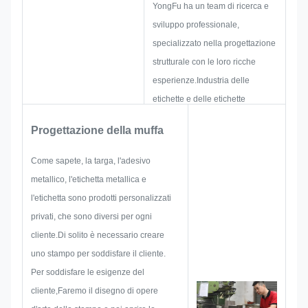
YongFu ha un team di ricerca e
permanente in ambienti difficili.La
sviluppo professionale,
combinazione di protezione
specializzato nella progettazione
anodizzata e vernice nera resistente
strutturale con le loro ricche
all'abrasione le rende ideali per
esperienze.Industria delle
macchinari per esterni, attrezzature
etichette e delle etichette
marittime e attrezzature pesanti.
metallicheIn primo luogo, essi
Progettazione della muffa
forniranno tutte le soluzioni per
prodotti pratici olistici,e poi
Come sapete, la targa, l'adesivo
disegnare uno schizzo per
metallico, l'etichetta metallica e
assicurarsi che sia sufficiente a
l'etichetta sono prodotti personalizzati
soddisfare il cliente.
privati, che sono diversi per ogni
Quando iniziamo a sviluppare
cliente.Di solito è necessario creare
una targa, un adesivo metallico,
uno stampo per soddisfare il cliente.
un'etichetta o un'etichetta
Per soddisfare le esigenze del
metallici, prenderemo in
cliente,Faremo il disegno di opere
considerazione tutte le possibilità