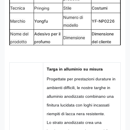
Tecnica
Stile
Costumi
Pringing
Numero di
Marchio
Yongfu
YF-NP0226
modello
Nome del
Adesivo per il
Dimensione
Dimensione
prodotto
profumo
del cliente
Logo
Forma
Il logo
Forma
personalizzato
personalizzata
CMYK,
Targa in alluminio su misura
100% su
Colore
Pantone, RAL
Progettazione
misura
Progettate per prestazioni durature in
ecc.
ambienti difficili, le nostre targhe in
alluminio anodizzato combinano una
finitura lucidata con loghi incassati
riempiti di lacca nera resistente.
Lo strato anodizzato crea una