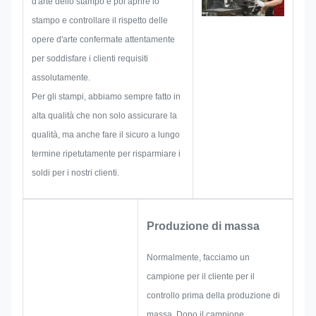
d'arte dello stampo e poi aprire lo
di problema che potrebbero
stampo e controllare il rispetto delle
verificarsi in anticipo, come la
opere d'arte confermate attentamente
limitazione delle dimensioni, la
per soddisfare i clienti requisiti
tecnica di processo,trattamento
assolutamente.
superficialePertanto, il nostro
Per gli stampi, abbiamo sempre fatto in
team ha le competenze per
alta qualità che non solo assicurare la
fornire le soluzioni brillanti per
qualità, ma anche fare il sicuro a lungo
voi.
termine ripetutamente per risparmiare i
soldi per i nostri clienti.
Produzione di massa
Normalmente, facciamo un
campione per il cliente per il
controllo prima della produzione di
massa. Dopo il campione