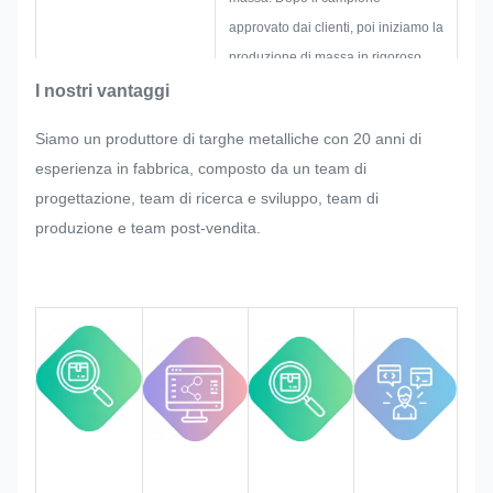
approvato dai clienti, poi iniziamo la
produzione di massa in rigoroso
controllo di qualità.
I nostri vantaggi
Se il cliente richiede
Siamo un produttore di targhe metalliche con 20 anni di
improvvisamente un aggiustamento
esperienza in fabbrica, composto da un team di
nella produzione di massa della
progettazione, team di ricerca e sviluppo, team di
targa, dell'adesivo metallico,
produzione e team post-vendita.
dell'etichetta e dell'etichetta, faremo
del nostro meglio per soddisfarlo se
ciò può essere modificato.
Monitoreremo e controlleremo la
qualità durante l'intero processo,
garantendo che soddisfi i rigorosi
requisiti di qualità.