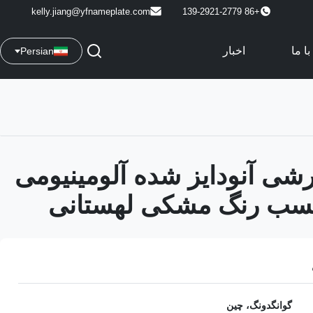
kelly.jiang@yfnameplate.com
+86 139-2921-2779
ا ما
اخبار
Persian
شی آنودایز شده آلومینیومی
سب رنگ مشکی لهستانی
گوانگدونگ، چین