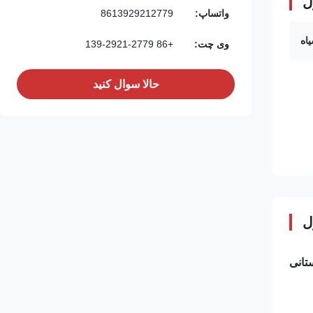
ل
واتساپ:
8613929212779
اه
وی چت:
+86 139-2921-2779
حالا سوال کنيد
ل
تانی