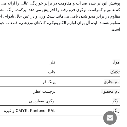
پوشش آنودایز شده ضد آب و مقاومت در برابر خوردگی عالی را ارائه می 
که عمق و کنتراست لوگوی فرو رفته را افزایش می دهد. پرکننده رنگ مش
مقاوم در برابر محو شدن باقی می‌ماند. سبک وزن و در عین حال بادوام، 
مقاوم هستند. ایده آل برای لوازم الکترونیکی، کالاهای ورزشی، قطعات خ
است.
مواد
فلز
تکنیک
چاپ
نام تجاری
یونگ فو
نام محصول
برچسب عطر
لوگو
لوگوی سفارشی
رنگ
CMYK، Pantone، RAL و غیره