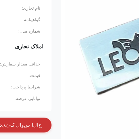
نام تجاری:
گواهینامه:
شماره مدل:
املاک تجاری
حداقل مقدار سفارش:
قیمت:
شرایط پرداخت:
توانایی عرضه:
ح
ا
ل
ا
س
و
ا
ل
ک
ن
ي
د