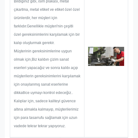
Bildiğiniz gibi, isim plakası, metal
düzenlemek.
çıkartma, metal etiket ve etiket özel özel
Bir isim plaketi, metal çıkartma,
ürünlerdir, her müşteri için
metal etiket veya etiket
farklıdır.Genellikle müşteri'nin çeşitli
geliştirmeye başladığımızda,
özel gereksinimlerini karşılamak için bir
boyut sınırlaması, işleme tekniği
kalıp oluşturmak gerekir.
gibi önceden ortaya çıkabilecek
Müşterinin gereksinimlerine uygun
tüm sorun olasılıklarını göz
olmak için,Biz kalıbın çizim sanat
önünde bulunduracağız.Yüzey
eserleri yapacağız ve sonra kalıbı açıp
işlemeBu nedenle, ekibimiz sizin
müşterilerin gereksinimlerini karşılamak
için parlak çözümler sunmak için
için onaylanmış sanat eserlerine
yeteneklere sahiptir.
dikkatlice uymayı kontrol edeceğiz..
Kalıplar için, sadece kaliteyi güvence
altına almakla kalmayıp, müşterilerimiz
için para tasarrufu sağlamak için uzun
vadede tekrar tekrar yapıyoruz.