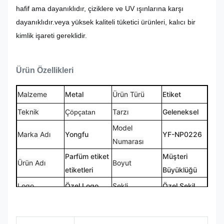
hafif ama dayanıklıdır, çiziklere ve UV ışınlarına karşı
dayanıklıdır.veya yüksek kaliteli tüketici ürünleri, kalıcı bir
kimlik işareti gereklidir.
Ürün Özellikleri
Malzeme
Metal
Ürün Türü
Etiket
Teknik
Tarzı
Geleneksel
Çöpçatan
Model
Marka Adı
Yongfu
YF-NP0226
Numarası
Parfüm etiket
Müşteri
Ürün Adı
Boyut
etiketleri
Büyüklüğü
Logo
Özel Logo
Şekli
Özel Şekil
CMYK,
% 100 özel
Renk
Pantone, RAL
Tasarım
yapımı.