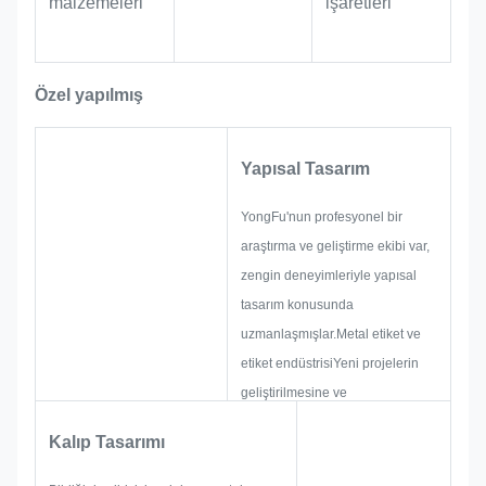
malzemeleri
işaretleri
güçlendirir.
Endüstriyel ve Denizcilik Ekipmanı:
Aşırı koşullar için tasarlanan bu isim
Özel yapılmış
plaketleri sert ortamlarda kalıcı su
geçirmez kimlik sağlar.Anodizasyon
Yapısal Tasarım
koruması ve aşınmaya dayanıklı
siyah boya kombinasyonu, onları açık
YongFu'nun profesyonel bir
hava makineleri için ideal hale getirir,
araştırma ve geliştirme ekibi var,
deniz donanımı ve ağır araçlar.
zengin deneyimleriyle yapısal
tasarım konusunda
uzmanlaşmışlar.Metal etiket ve
etiket endüstrisiYeni projelerin
geliştirilmesine ve
geliştirilmesine odaklanıyorlar.ve
Kalıp Tasarımı
sonra müşteriyi memnun edecek
kadar emin olmak için bir taslak