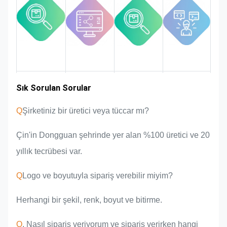
izleyeceğiz ve kontrol edeceğiz.
Endüstri
Sık Sorulan Sorular
Ürün
Pazar alanı
Takım tanıtımı
avantajları
deneyimi
Q
Şirketiniz bir üretici veya tüccar mı?
Çin'in Dongguan şehrinde yer alan %100 üretici ve 20
yıllık tecrübesi var.
Q
Logo ve boyutuyla sipariş verebilir miyim?
Herhangi bir şekil, renk, boyut ve bitirme.
Q
, Nasıl sipariş veriyorum ve sipariş verirken hangi