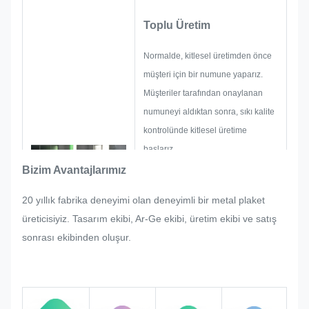
Toplu Üretim
Normalde, kitlesel üretimden önce
müşteri için bir numune yaparız.
Müşteriler tarafından onaylanan
numuneyi aldıktan sonra, sıkı kalite
kontrolünde kitlesel üretime
başlarız.
Eğer müşteri tarafından isim
Bizim Avantajlarımız
plaketinin, metal çıkartmanın, metal
20 yıllık fabrika deneyimi olan deneyimli bir metal plaket
etiket ve etiketin seri üretiminde
üreticisiyiz. Tasarım ekibi, Ar-Ge ekibi, üretim ekibi ve satış
aniden istenen herhangi bir
sonrası ekibinden oluşur.
düzeltme olursa, değiştirilmesi
mümkünse onu tatmin etmek için
elimizden geleni yapacağız.
Kaliteyi tüm süreç boyunca