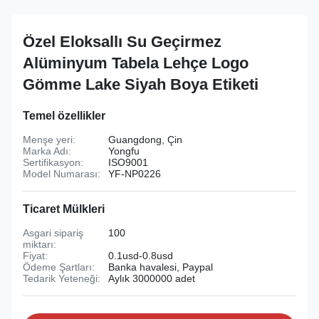
Özel Eloksallı Su Geçirmez
Alüminyum Tabela Lehçe Logo
Gömme Lake Siyah Boya Etiketi
Temel özellikler
Menşe yeri:
Guangdong, Çin
Marka Adı:
Yongfu
Sertifikasyon:
ISO9001
Model Numarası:
YF-NP0226
Ticaret Mülkleri
Asgari sipariş
100
miktarı:
Fiyat:
0.1usd-0.8usd
Ödeme Şartları:
Banka havalesi, Paypal
Tedarik Yeteneği:
Aylık 3000000 adet