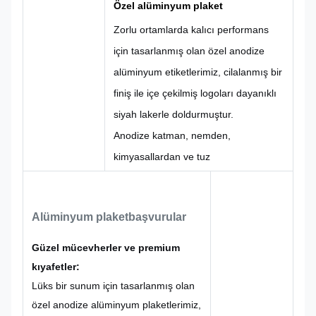
Özel alüminyum plaket
vb.
Zorlu ortamlarda kalıcı performans
için tasarlanmış olan özel anodize
alüminyum etiketlerimiz, cilalanmış bir
finiş ile içe çekilmiş logoları dayanıklı
siyah lakerle doldurmuştur.
Anodize katman, nemden,
kimyasallardan ve tuz
püskürtmelerinden koruyan sert, su
geçirmez bir bariyer oluşturur ve bu
Alüminyum plaket
başvurular
etiketleri deniz, endüstriyel veya açık
hava uygulamaları için idealdir.
Güzel mücevherler ve premium
Çıkartılmış tasarım boyanmış logonun
kıyafetler:
aşınmadan ve kullanım aşınmasından
Lüks bir sunum için tasarlanmış olan
korunurken, siyah boya yüksek
özel anodize alüminyum plaketlerimiz,