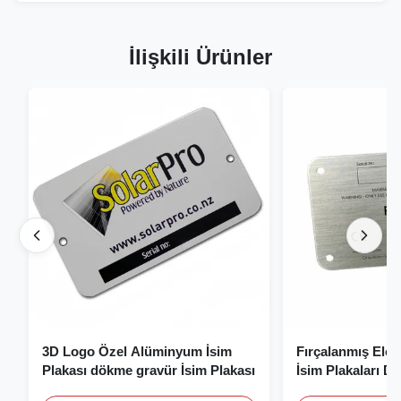
İlişkili Ürünler
3D Logo Özel Alüminyum İsim
Fırçalanmış Elo
Plakası dökme gravür İsim Plakası
İsim Plakaları D
Plakası Logolu