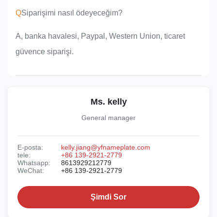
Q
Siparişimi nasıl ödeyeceğim?
A, banka havalesi, Paypal, Western Union, ticaret
güvence siparişi.
Ms. kelly
General manager
E-posta:
kelly.jiang@yfnameplate.com
tele:
+86 139-2921-2779
Whatsapp:
8613929212779
WeChat:
+86 139-2921-2779
Şimdi Sor