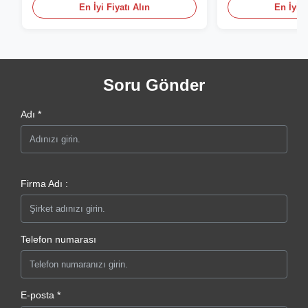
En İyi Fiyatı Alın
En İyi F
Soru Gönder
Adı *
Firma Adı :
Telefon numarası
E-posta *