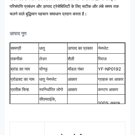
परिसंपत्ति प्रबंधन और उत्पाद ट्रेसेबिलिटी के लिए सटीक और लंबे समय तक
चलने वाले बुद्धिमान पहचान समाधान प्रदान करता है।
उत्पाद गुण
सामग्री
धातु
उत्पाद का प्रकार
नेमप्लेट
तकनीक
लेज़र
शैली
रिवाज़
ब्रांड का नाम
योंगफू
मॉडल नंबर
YF-NP0192
प्रोडक्ट का नाम
धातु नेमप्लेट
आकार
ग्राहक का आकार
प्रतीक चिन्ह
स्वनिर्धारित लोगो
आकार
कस्टम आकार
सीएमवाईके,
100% कस्टम
रंग
पैनटोन, आरएएल
डिज़ाइन
मेड
आदि