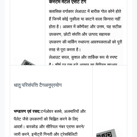
कस्टम मेटल एसेट टैग
क्लासिक वर्गाकार लेआउट में बारीक गोल कोने होते
हैं जिनमें कोई नुकीला या काटने वाला किनारा नहीं
होता है। आकार में कॉम्पैक्ट और उत्तम, यह सटीक
उपकरण, छोटी संपत्ति और उत्पाद सहायक
उपकरण की मार्किंग स्थापना आवश्यकताओं को पूरी
तरह से पूरा करता है।
लेआउट सरल, कुशल और तार्किक रूप से स्पष्ट
है। शीर्ष पर एक बड़े आकार का केंद्रित क्यूआर
कोड है, जो दृष्टि से केंद्रित और सहज और स्कैन
करने में सुविधाजनक है। निम्नलिखित विशिष्ट
धातु परिसंपत्ति टैग
अनुप्रयोग
क्रमांक है. सूचना पदानुक्रम स्पष्ट है, और परिष्कृत
प्रबंधन के परिदृश्य में संचालन दक्षता अधिक है।
मूल सिल्वर-ग्रे मेटल बेस रंग काले ग्राफिक्स और
टेक्स्ट के साथ मिलकर एक औद्योगिक शैली बनाता
भण्डारण एवं रसद:
टर्नओवर बक्से, अलमारियों और
है जो उच्च सूचना पहचान के साथ स्थिर और भव्य
पैलेट जैसे उपकरणों को चिह्नित करने के लिए
है। यह विभिन्न सटीक उपकरणों और औद्योगिक
आदर्श। बारकोड और सीरियल नंबर प्राप्त करने/
उत्पादों की पेशेवर पहचान शैली के लिए बिल्कुल
जारी करने, इन्वेंट्री गिनती और ट्रेसबिलिटी