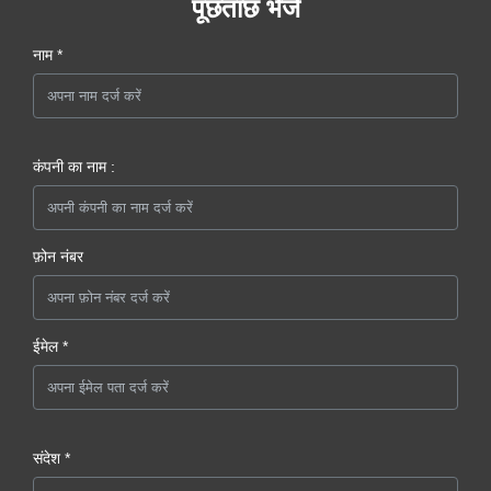
पूछताछ भेजें
नाम *
कंपनी का नाम :
फ़ोन नंबर
ईमेल *
संदेश *