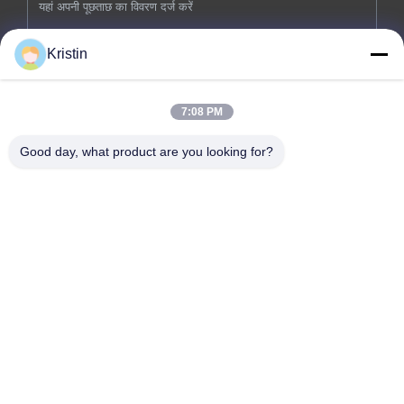
Kristin
7:08 PM
अब सबमिट करें
Good day, what product are you looking for?
कंपनी का पता: नंबर 46, वेनझोउ रोड, झोउवू, डोंगचेंग स्ट्रीट, डोंगगुआन शहर,
गुआंग्डोंग प्रांत
टेलीफोन: 0086-769-26627821-26627821
ईमेल:
kelly.jiang@yfnameplate.com
घर
हमारे बारे में
उत्पादों
हमसे संपर्क करें