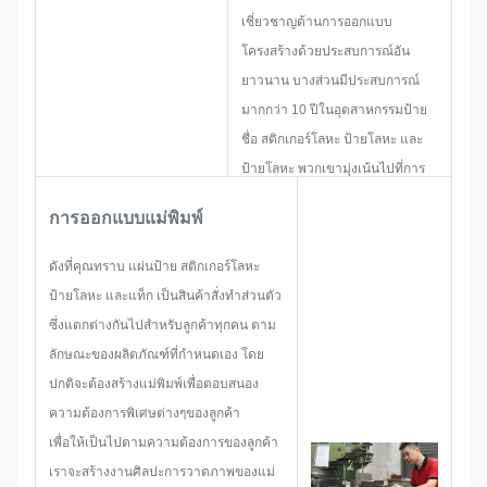
เชี่ยวชาญด้านการออกแบบ
โครงสร้างด้วยประสบการณ์อัน
ยาวนาน บางส่วนมีประสบการณ์
มากกว่า 10 ปีในอุตสาหกรรมป้าย
ชื่อ สติกเกอร์โลหะ ป้ายโลหะ และ
ป้ายโลหะ พวกเขามุ่งเน้นไปที่การ
พัฒนาและสร้างโครงการใหม่ ขั้น
การออกแบบแม่พิมพ์
แรก พวกเขาจะสร้างโซลูชันทั้งหมด
สำหรับการผลิตผลที่ใช้งานได้จริง
ดังที่คุณทราบ แผ่นป้าย สติกเกอร์โลหะ
แบบองค์รวม จากนั้นจึงวางโครง
ป้ายโลหะ และแท็ก เป็นสินค้าสั่งทำส่วนตัว
ร่างเพื่อให้แน่ใจว่าจะเพียงพอที่จะ
ซึ่งแตกต่างกันไปสำหรับลูกค้าทุกคน ตาม
ตอบสนองลูกค้าได้
ลักษณะของผลิตภัณฑ์ที่กำหนดเอง โดย
เมื่อเริ่มพัฒนาป้ายชื่อ สติกเกอร์
ปกติจะต้องสร้างแม่พิมพ์เพื่อตอบสนอง
โลหะ ป้ายโลหะ หรือแท็ก เราจะ
ความต้องการพิเศษต่างๆของลูกค้า
พิจารณาความเป็นไปได้ของปัญหา
เพื่อให้เป็นไปตามความต้องการของลูกค้า
ทั้งหมดที่อาจเกิดขึ้นล่วงหน้า เช่น
เราจะสร้างงานศิลปะการวาดภาพของแม่