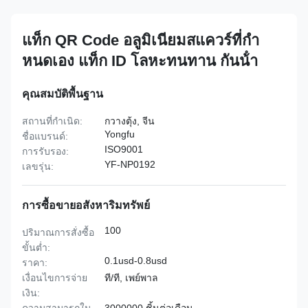
แท็ก QR Code อลูมิเนียมสแควร์ที่กํา
หนดเอง แท็ก ID โลหะทนทาน กันน้ํา
คุณสมบัติพื้นฐาน
สถานที่กำเนิด:
กวางตุ้ง, จีน
Yongfu
ชื่อแบรนด์:
ISO9001
การรับรอง:
YF-NP0192
เลขรุ่น:
การซื้อขายอสังหาริมทรัพย์
100
ปริมาณการสั่งซื้อ
ขั้นต่ำ:
0.1usd-0.8usd
ราคา:
เงื่อนไขการจ่าย
ที/ที, เพย์พาล
เงิน: