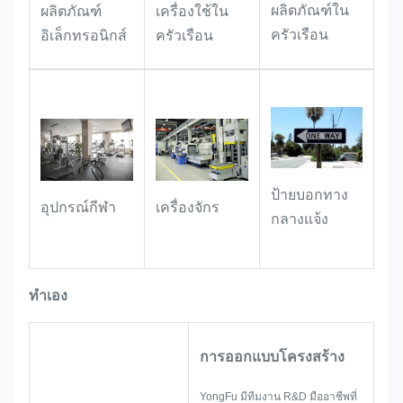
ผลิตภัณฑ์ใน
ผลิตภัณฑ์
เครื่องใช้ใน
เครื่องมือต่างๆ ด้วยคุณสมบัติทนน้ำมัน
และทนต่อการสึกหรอ ฉลากจึงยังคง
ครัวเรือน
อิเล็กทรอนิกส์
ครัวเรือน
ชัดเจนและอ่านออกได้แม้ในระหว่างการ
ใช้งานระยะยาวในโรงงานและสภาพ
แวดล้อมทางอุตสาหกรรม
ป้ายบอกทาง
อุปกรณ์กีฬา
เครื่องจักร
กลางแจ้ง
ทำเอง
การออกแบบโครงสร้าง
YongFu มีทีมงาน R&D มืออาชีพที่