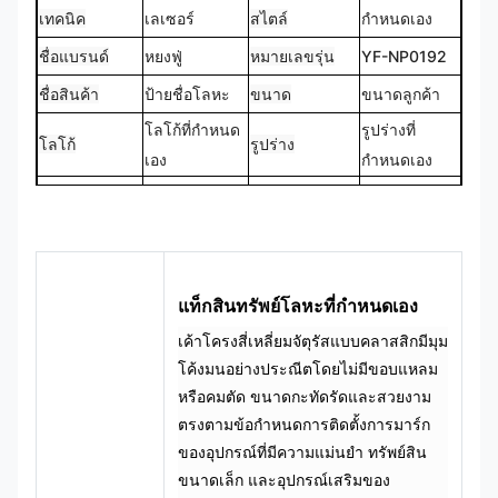
เทคนิค
เลเซอร์
สไตล์
กำหนดเอง
ชื่อแบรนด์
หยงฟู่
หมายเลขรุ่น
YF-NP0192
ชื่อสินค้า
ป้ายชื่อโลหะ
ขนาด
ขนาดลูกค้า
โลโก้ที่กำหนด
รูปร่างที่
โลโก้
รูปร่าง
เอง
กำหนดเอง
CMYK,
สั่งทำพิเศษ
สี
Pantone, RAL
ออกแบบ
100%
ฯลฯ
แท็กสินทรัพย์โลหะที่กำหนดเอง
เค้าโครงสี่เหลี่ยมจัตุรัสแบบคลาสสิกมีมุม
โค้งมนอย่างประณีตโดยไม่มีขอบแหลม
หรือคมตัด ขนาดกะทัดรัดและสวยงาม
ตรงตามข้อกำหนดการติดตั้งการมาร์ก
ของอุปกรณ์ที่มีความแม่นยำ ทรัพย์สิน
ขนาดเล็ก และอุปกรณ์เสริมของ