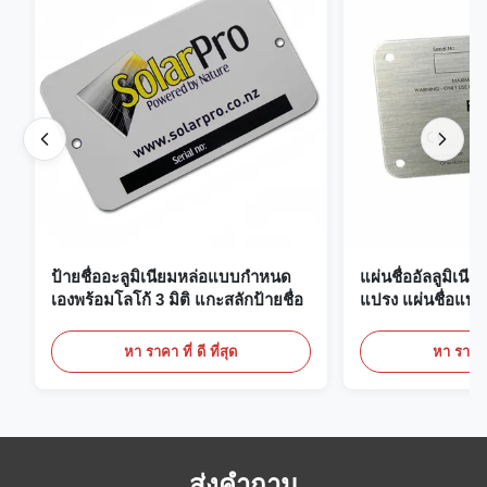
ป้ายชื่ออะลูมิเนียมหล่อแบบกำหนด
แผ่นชื่ออัลลูมิเนี
เองพร้อมโลโก้ 3 มิติ แกะสลักป้ายชื่อ
แปรง แผ่นชื่อแบบ
หา ราคา ที่ ดี ที่สุด
หา ราคา ที
ส่งคำถาม