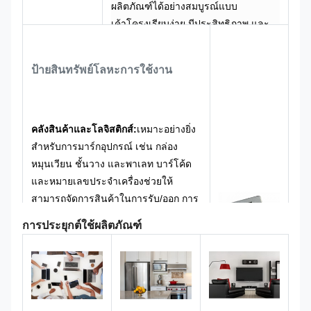
ผลิตภัณฑ์ได้อย่างสมบูรณ์แบบ
เค้าโครงเรียบง่าย มีประสิทธิภาพ และ
ชัดเจนตามหลักตรรกะ ที่ด้านบนสุดจะมี
รหัส QR ตรงกลางขนาดใหญ่ ซึ่งเน้น
ป้ายสินทรัพย์โลหะ
การใช้งาน
การมองเห็น ใช้งานง่าย และสะดวกใน
การสแกน ต่อไปนี้เป็นหมายเลขซีเรียล
เฉพาะ ลำดับชั้นของข้อมูลมีความ
ชัดเจน และประสิทธิภาพการดำเนินงาน
คลังสินค้าและโลจิสติกส์:
เหมาะอย่างยิ่ง
จะสูงขึ้นในสถานการณ์ของการจัดการที่
สำหรับการมาร์กอุปกรณ์ เช่น กล่อง
ได้รับการปรับปรุง
หมุนเวียน ชั้นวาง และพาเลท บาร์โค้ด
สีพื้นโลหะสีเทาเงินแบบดั้งเดิมผสมผสาน
และหมายเลขประจำเครื่องช่วยให้
กับกราฟิกและข้อความสีดำทำให้เกิด
สามารถจัดการสินค้าในการรับ/ออก การ
สไตล์อินดัสเตรียลที่มั่นคงและยิ่งใหญ่
นับสินค้าคงคลัง และกระบวนการตรวจ
การประยุกต์ใช้ผลิตภัณฑ์
พร้อมการจดจำข้อมูลในระดับสูง เหมาะ
สอบย้อนกลับได้อย่างรวดเร็วและมี
อย่างยิ่งสำหรับรูปแบบการระบุตัวตน
ประสิทธิภาพ
ระดับมืออาชีพของอุปกรณ์ความแม่นยำ
และผลิตภัณฑ์อุตสาหกรรมต่างๆ
อุปกรณ์อุตสาหกรรม:
เหมาะสำหรับติด
ฉลากเครื่องจักร อุปกรณ์ฮาร์ดแวร์ และ