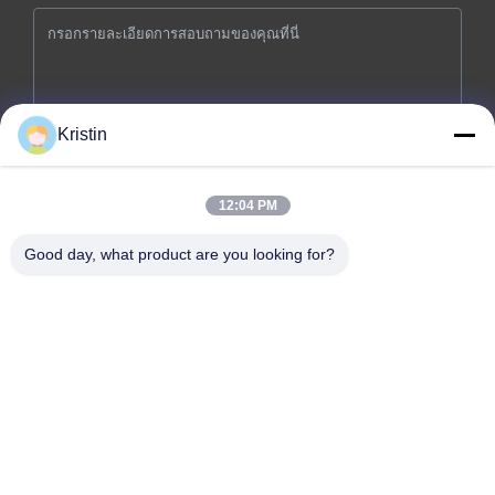
Kristin
ส่งเดี๋ยวนี้
12:04 PM
Good day, what product are you looking for?
ที่อยู่บริษัท: เลขที่ 46 ถนนเวินโจว, โจวหวู่, ถนนตงเฉิง, เมืองตงก่วน,
มณฑลกวางตุ้ง
โทรศัพท์: 0086-769-26627821-26627821
อีเมล:
kelly.jiang@yfnameplate.com