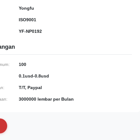
Yongfu
ISO9001
YF-NP0192
gangan
imum:
100
0.1usd-0.8usd
n:
T/T, Paypal
aan:
3000000 lembar per Bulan