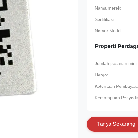
Nama merek:
Sertifikasi:
Nomor Model:
Properti Perda
Jumlah pesanan min
Harga:
Ketentuan Pembayara
Kemampuan Penyedi
T
a
n
y
a
S
e
k
a
r
a
n
g