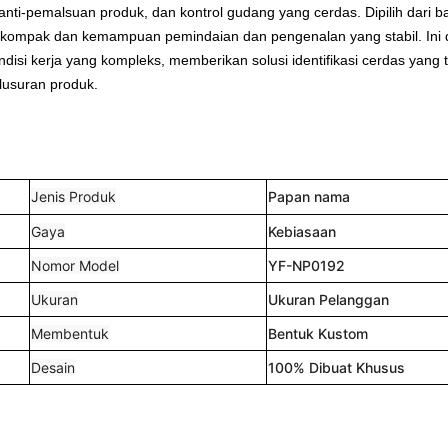
i anti-pemalsuan produk, dan kontrol gudang yang cerdas. Dipilih dari 
gat kompak dan kemampuan pemindaian dan pengenalan yang stabil. Ini 
isi kerja yang kompleks, memberikan solusi identifikasi cerdas yang 
lusuran produk.
Jenis Produk
Papan nama
Gaya
Kebiasaan
Nomor Model
YF-NP0192
Ukuran
Ukuran Pelanggan
Membentuk
Bentuk Kustom
Desain
100% Dibuat Khusus