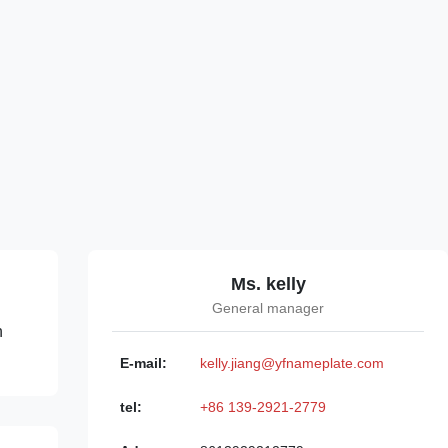
Ms. kelly
General manager
n
E-mail:
kelly.jiang@yfnameplate.com
tel:
+86 139-2921-2779