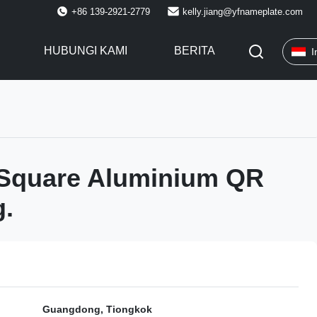
+86 139-2921-2779
kelly.jiang@yfnameplate.com
HUBUNGI KAMI
BERITA
I
Square Aluminium QR
.
Guangdong, Tiongkok