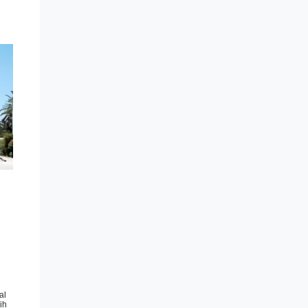
al
ih