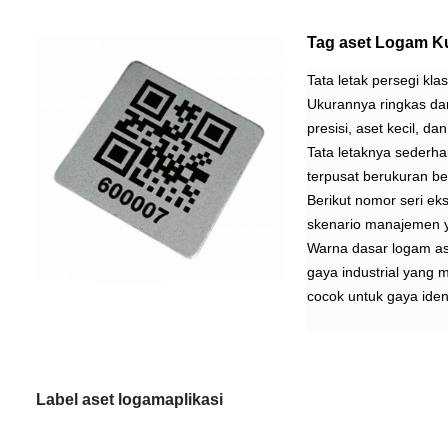
Tag aset Logam K
Tata letak persegi kl
Ukurannya ringkas d
presisi, aset kecil, 
Tata letaknya sederhan
terpusat berukuran bes
Berikut nomor seri eksk
skenario manajemen 
Warna dasar logam as
gaya industrial yang
cocok untuk gaya ident
Label aset logam
aplikasi